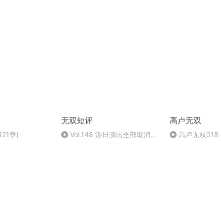
无双短评
高卢无双
21章)
Vol.148 涉日演出全部取消，
高卢无双018
几周前的这段录制，是这寒冬前
十年下沉
最后的温暖