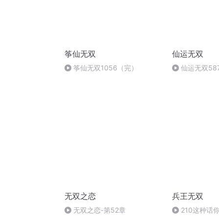
筝仙无双
仙运无双
筝仙无双1056（完）
仙运无双58
无双之恋
兵王无双
无双之恋-第52章
210这种话