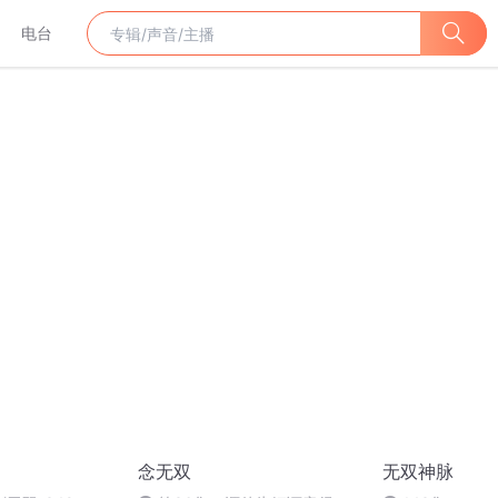
电台
念无双
无双神脉