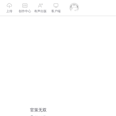
上传
创作中心
有声出版
客户端
官策无双