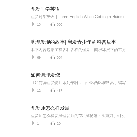
理发时学英语
理发时学英语｜Learn English While Getting a Haircut
18
605
地理发现的故事| 启发青少年的科普故事
本书内容包括了有各种各样的怪湖、南极冰层下的东方湖、神奇的国外河泉、神秘的中国奇泉、蛇不出蛙不鸣的湖、火湖和熔岩湖、呼风唤雨的迷湖、众人失踪鄱阳湖等内容。
69
684
如何调理发烧
《如何调理发烧》系列专辑，由中医西医双料高手编写，结合健康管理师专业视角，为你系统解析发烧调理。从病因、症状、治疗到预防，全面解答发烧难题。幽默风趣的语言，轻松学习发烧知识，告别发烧困扰，快来一探究竟吧！发烧不求医 健康生活
12
487
理发师怎么样发展
理发师怎么样发展理发师的"发"展秘籍：从剪刀手到发际线守护神的修炼之路 （温馨提示：本文不含Tony老师PUA话术，不提供办卡服务，纯属中医理论指导下的头发养生小课堂） 第一关：练就"望闻问切"剪刀手 真正的高手理发如老中医把脉。观察发质相当...
1
20