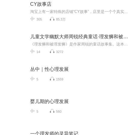
CY故事店
淘宝上有一家特殊的店铺“CY故事”，店里是一个个真实的原创故事，是天南海北有故事的人寄存在店铺里的；店铺的掌柜丛平平说，这里就好像是一个树洞，那些你无法向人诉说的、深埋心底的、无法忘怀的都可以留在店铺里，于是，这里就成了最有故事的地方；深...
305
85.3万
儿童文学幽默大师周锐经典童话·理发狮和被理发狮
《理发狮和被理发狮》是作家周锐的童话故事集。这本童话故事集中收录的周锐作家的作品大多具有短小精悍的特点。明明只有几百字，却能从中传达给小读者们深刻的哲理，比如，《理发狮和被理发狮》《竖着爬的小螃蟹》《小猪和十二只蚊子》《戴项链比赛》等。专辑中还收录了周锐作家的《可可的特别通行证》，故事讲述了可可收到了一张可以去任何地方的“特别通行证”之后，发生的一系列的有趣的故事。
14
3272
丛中｜性心理发展
5
1559
婴儿期的心理发展
5
560
一个理发师的灵异笔记