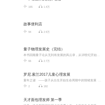
165
1.4万
故事便利店
94
2.9万
量子物理发展史（完结）
本书回顾量子论从无到有发展的风云录，从18世纪开始，直到21世纪，一批科学巨人开始颠覆传统物理学大厦，为了宇宙的终极理论而战，大大改变了人类发展的历史。你会知道：1.用武侠小说般的语言，清晰勾勒量子物理发展风云录。2.量子究竟是什么，为什么说量...
66
2.7万
罗尼.索兰2017儿童心理发展
童年之谜 ——孩子从出生开始生命周期中的情绪发展 在本课程中，我们将讨论孩子从出生到三岁的正常的情绪发展（与病理学的表现相关）。课程内容包括弗洛伊德、皮亚杰和索兰的理论。我们将讨论婴儿如何发展人格，内容包括：自恋；自我；自体；客体关系；认知发展以及超我。 我们将讨论基本的“口腔期”和“肛门期”的人格特点；并将阐述心理发展的基本概念，例如：本能、驱力、客体、依恋、意识和无意识等。 在本课程中（V；camilla8998)，我们还将一起...
2
182
天才面包理发师 第一季