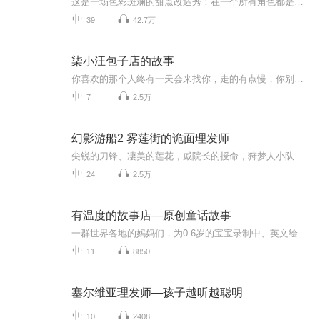
这是一场色彩斑斓的甜点改造秀！在一个所有角色都是食物的世界中，我们的英雄是一片面包。他是一位蛋糕装饰大师，镇上所有的杯子蛋糕都会来到他的理发店，让他为他们设计外形装饰。他无与伦比的改造技能和创造力，改变了这些这些顾客的生活。他们遇到各种...
39
42.7万
柒小汪包子店的故事
你喜欢的那个人终有一天会来找你，走的有点慢，你别急。你看，煎饼果子摊鸡蛋抹辣酱加根油条，还要等5分钟呢。肉夹馍从火烧烤的酥香到烧肉辣椒葱花剁碎，还要等10分钟呢。炸酱面泡馍生煎包，等！就算泡一包方便面，还要等3分钟呢。吃一顿饭都等那么费劲，...
7
2.5万
幻影游船2 雾莲街的诡面理发师
尖锐的刀锋、凄美的莲花，戚院长的授命，狩梦人小队再闯梦境，却发现雾莲花田酝酿着惊天阴谋！分道扬镳、单打独斗！狩梦人小队是否还能逃离梦境？
24
2.5万
有温度的故事店—原创童话故事
一群世界各地的妈妈们，为0-6岁的宝宝录制中、英文绘本，加入了歌唱、节奏、演绎等创意手法，这里还有原创儿歌和原创故事。微信公众号：有温度的故事店（story-shop）。
11
8850
塞尔维亚理发师—孩子越听越聪明
10
2408