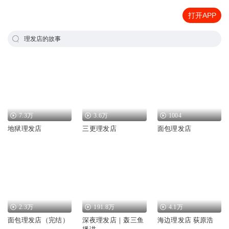
打开APP
理发店的故事
7.3万
3.6万
1004
地狱理发店
三更理发店
面包理发店
2.3万
191.8万
4.1万
面包理发店（完结）
深夜理发店｜轰三鱼
海边理发店 荻原浩