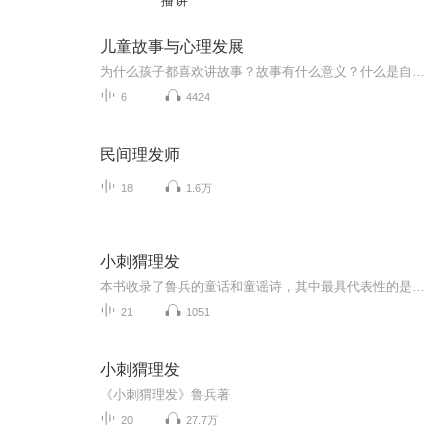
播讲
儿童故事与心理发展
为什么孩子都喜欢讲故事？故事有什么意义？什么是自发性故事？如何利用故事进行评估和教育？如何为孩子创造故事…… 作为人类最基本、最重要的能力，讲故事的价值，被我们严重忽视了。故事不仅仅能反应儿童的心智发展水平，更能促进儿童认知、社交等多项能...
6
4424
民间理发师
18
1.6万
小刺猬理发
本书收录了鲁兵的童话和童谣诗，其中最具代表性的是《浪娃娃》《小刺猬理发》《下巴上的洞洞》等。《小刺猬理发》入选教育部小学语文统编教材。他的童话谐趣机智，创作态度严谨，在单纯线性构思的大胆前提下，在情节中设置小的悬念和波澜。在一篇篇优美的...
21
1051
小刺猬理发
《小刺猬理发》鲁兵著
20
27.7万