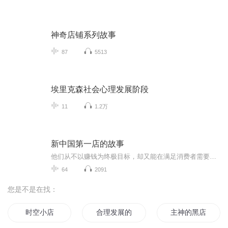
神奇店铺系列故事
87
5513
埃里克森社会心理发展阶段
11
1.2万
新中国第一店的故事
他们从不以赚钱为终极目标，却又能在满足消费者需要中壮大企业的实力，从而成为一家在人们心目中具有崇高形象，受人尊敬的公众型，标杆性企业，被誉为“中国第一店”
64
2091
您是不是在找：
时空小店
合理发展的忍界
主神的黑店