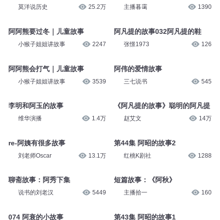
莫洋说历史
25.2万
主播暮霭
1390
阿阿熊要过冬｜儿童故事
阿凡提的故事032阿凡提的鞋
小猴子姐姐讲故事
2247
张憬1973
126
阿阿熊会打气｜儿童故事
阿伟的爱情故事
小猴子姐姐讲故事
3539
三七说书
545
李明和阿玉的故事
《阿凡提的故事》聪明的阿凡提
维华演播
1.4万
赵艾文
14万
re-阿姨有很多故事
第44集 阿昭的故事2
刘老师Oscar
13.1万
红桃K剧社
1288
聊斋故事：阿秀下集
短篇故事：《阿秋》
说书的刘老汉
5449
主播拾一
160
074 阿衰的小故事
第43集 阿昭的故事1