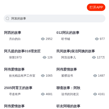
打开APP
阿发的故事
阿西的故事
012阿比的故事
月白的白
2952
听书铺
977
阿凡提的故事018理发匠
民间故事|保洁阿姨的故事
张憬1973
126
阿浩说事儿
127万
阿伟爱情故事
阿伟爱情故事
拾光精品有声工作室
1065
紫襟说书
1487
2505阿育王的故事
聊斋故事：阿秋
寻道有声
4681
说书的刘老汉
4161
阿伟爱情故事
听友阿喵的故事