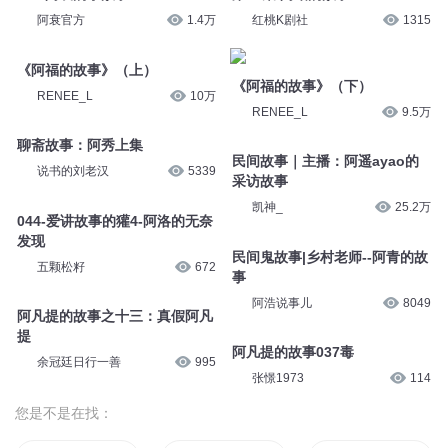
阿衰官方
1.4万
红桃K剧社
1315
《阿福的故事》（上）
《阿福的故事》（下）
RENEE_L
10万
RENEE_L
9.5万
聊斋故事：阿秀上集
民间故事｜主播：阿遥ayao的
说书的刘老汉
5339
采访故事
凯神_
25.2万
044-爱讲故事的獾4-阿洛的无奈
发现
民间鬼故事|乡村老师--阿青的故
五颗松籽
672
事
阿浩说事儿
8049
阿凡提的故事之十三：真假阿凡
提
阿凡提的故事037毒
余冠廷日行一善
995
张憬1973
114
您是不是在找：