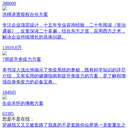
38
8600
洪槿讲透股权合伙方案
专注企业顶层设计，十五年专业咨询经验，二十年阅读《资治
通鉴》，反复深读二十多遍，结合东方之道，应用西方之术，
解决企业持续增长的具体问题。
139
19.8万
7周提升免疫力方案
本书深入浅出地揭示了免疫系统的奥秘，既有科学知识的详尽
介绍，又有实用的健康指南和提升免疫力的方案，是了解和增
强自身免疫力的必备宝典。
18
4945
生命关怀的佛教方案
6
3385
您是不是在找：
穿越我又又又被套路了
我真的不是套路你
仙界第一龙套
重生之