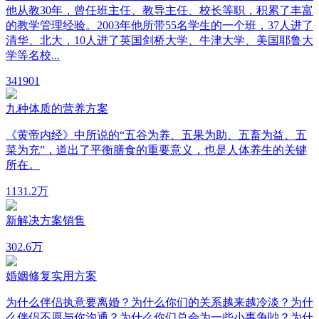
他从教30年，曾任班主任、教导主任、校长等职，积累了丰富
的教学管理经验。2003年他所带55名学生的一个班，37人进了
清华、北大，10人进了英国剑桥大学、牛津大学、美国耶鲁大
学等名校...
34
1901
九种体质的营养方案
《黄帝内经》中所说的“五谷为养、五果为助、五畜为益、五
菜为充”，道出了平衡膳食的重要意义，也是人体养生的关键
所在。
113
1.2万
新解决方案销售
30
2.6万
婚姻修复实用方案
为什么伴侣执意要离婚？为什么你们的关系越来越冷淡？为什
么伴侣不愿与你沟通？为什么你们总会为一些小事争吵？为什