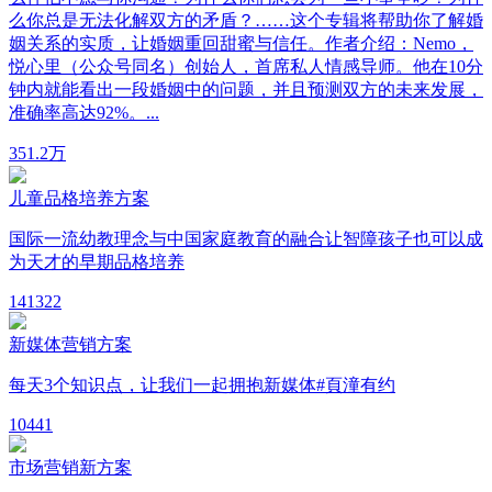
么你总是无法化解双方的矛盾？……这个专辑将帮助你了解婚
姻关系的实质，让婚姻重回甜蜜与信任。作者介绍：Nemo，
悦心里（公众号同名）创始人，首席私人情感导师。他在10分
钟内就能看出一段婚姻中的问题，并且预测双方的未来发展，
准确率高达92%。...
35
1.2万
儿童品格培养方案
国际一流幼教理念与中国家庭教育的融合让智障孩子也可以成
为天才的早期品格培养
14
1322
新媒体营销方案
每天3个知识点，让我们一起拥抱新媒体#頁潼有约
10
441
市场营销新方案