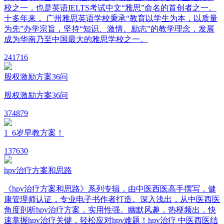
校之一，也是英语IELTS考试中文“雅思”命名的首创者之一。
十多年来， 广州雅思英语学校秉承“教育以学生为本，以质量
为先”办学宗旨，坚持“知识、激情、励志”的教学理念，发展
成为华南乃至中国最大的雅思学校之一。
24
1716
股权激励方案36问
股权激励方案36问
37
4879
1_6岁早教方案！
13
7630
hpv治疗方案和思路
《hpv治疗方案和思路》系列专辑，由中医西医高手撰写，健
康管理师认证，专业电子书作者打造。深入浅出，从中医西医
角度剖析hpv治疗方案，实用性强。幽默风趣，热梗频出，快
速掌握hpv治疗关键，轻松应对hpv难题！hpv治疗 中医西医结