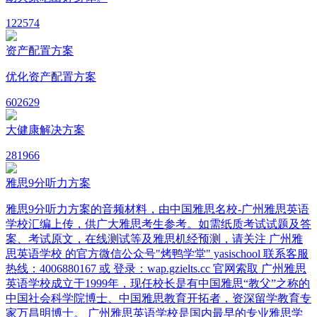
12
2574
资产配置方案
优化资产配置方案
60
2629
大健康解决方案
28
1966
雅思9分听力方案
雅思9分听力方案的音频材料，由中国雅思名校-广州雅思英语
学校汇编上传，供广大雅思考生参考。如需纸质考试试题及答
案、考试原文，在线测试等及雅思机经预测，请关注 广州雅
思英语学校 的官方微信公众号"烤鸭学堂" yasischool 联系客服
热线：4006880167 或 登录：wap.gzielts.cc 官网索取 广州雅思
英语学校成立于1999年，现任校长是有中国雅思“教父”之称的
中国社会科学院博士、中国雅思教育开拓者，资深留学教育专
家万昌明博士。 广州雅思英语学校是国内最早的专业雅思学