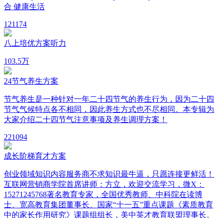
合 健康生活
12
1174
八上培优方案听力
10
3.5万
24节气养生方案
节气养生是一种针对一年二十四节气的养生行为，因为二十四
节气气候特点各不相同，因此养生方式也不尽相同。本专辑为
大家介绍二十四节气注意事项及养生调理方案！
22
1094
成长阶梯育才方案
创业领域知识内容服务商不求知识最牛逼，只愿连接更鲜活！
互联网营销商学院首席讲师：方立，欢迎交流学习，微X：
15271245768著名教育专家，全国优秀教师、中科院在读博
士、宽高教育集团董事长、国家“十一五”重点课题《素质教育
中的家长作用研究》课题组组长，美中英才教育联盟理事长。