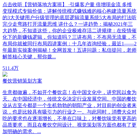
点击收听【营销落地方案班】 ·引爆客户量 倍增现金流 多维
变现模式专辑价值：讲解传统模式赚钱难的核心构建流量系统
的3大关键用户分级管理的底层逻辑流量系统5大布局的打法听
完少走弯路打开流量思维 讲什么？一讲趋势：揭秘2021年三
大趋势，不知道这些，你的企业极难存活二讲规律：在疫情催
化下的新赚钱逻辑，你知道吗？三讲布局：不布局无流量，不
布局你就被同行布局四讲案例：十几年咨询经验，最近1——2
年最新实操案例揭秘！全网首发！五讲问题：私信提问，老师
解答核心关键，帮你拨...
51
1.4万
餐饮营销策划方案
生意都做遍，不如开个餐饮店！在中国文化中，讲究民以食为
天。在中国经济中，传统文化决定行业发展空间。中国的餐饮
业从古至今都是一个生机勃勃的朝阳产业，对目前的创业者来
说，也是比较具有吸引力的行业之一。与此同时，消费大众对
吃的要求也在逐渐增长，不单在口味上，对餐饮味觉有更高的
品质要求，而且在餐饮空间设计、视觉策划等方面也都有了更
加明确的需求。...