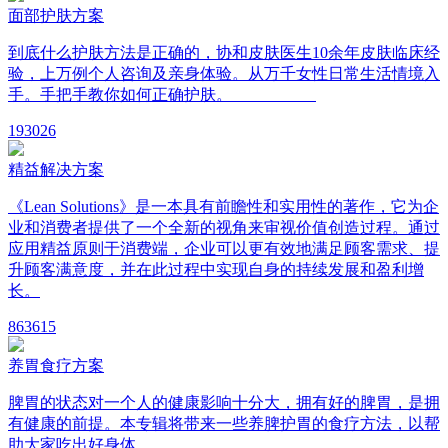
面部护肤方案
到底什么护肤方法是正确的，协和皮肤医生10余年皮肤临床经
验，上万例个人咨询及亲身体验。从万千女性日常生活情境入
手。手把手教你如何正确护肤。
19
3026
精益解决方案
《Lean Solutions》是一本具有前瞻性和实用性的著作，它为企
业和消费者提供了一个全新的视角来审视价值创造过程。通过
应用精益原则于消费端，企业可以更有效地满足顾客需求、提
升顾客满意度，并在此过程中实现自身的持续发展和盈利增
长。
86
3615
养胃食疗方案
脾胃的状态对一个人的健康影响十分大，拥有好的脾胃，是拥
有健康的前提。本专辑将带来一些养脾护胃的食疗方法，以帮
助大家吃出好身体。