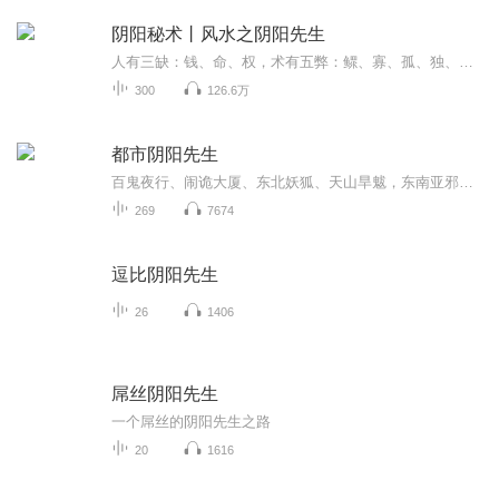
阴阳秘术丨风水之阴阳先生
人有三缺：钱、命、权，术有五弊：鳏、寡、孤、独、残易有言：此乃天命，不可违 但世间又有多少人想逆天改命…
300
126.6万
都市阴阳先生
百鬼夜行、闹诡大厦、东北妖狐、天山旱魃，东南亚邪术师，且看从巡阴观下来的阴阳先生如何解下这人世间的危局，使出那人间一剑。【购买须知】1、本作品为付费有声书，会员免费收听，非会员购买成功后，即可收听，可下载重复收听。2、版权归原作者所有，严...
269
7674
逗比阴阳先生
26
1406
屌丝阴阳先生
一个屌丝的阴阳先生之路
20
1616