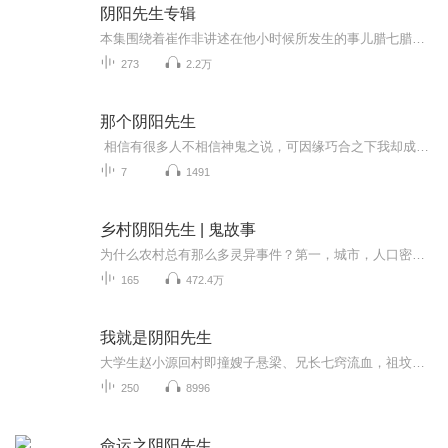
阴阳先生专辑
本集围绕着崔作非讲述在他小时候所发生的事儿腊七腊八能冻掉下巴那种腊八吃黄米饭黏黏的分不出粒儿的那种粘到下巴上感觉很恐怖。如果留着胡子的人吃更是没法想象。
273
2.2万
那个阴阳先生
相信有很多人不相信神鬼之说，可因缘巧合之下我却成了一个专门和神鬼打交道的人，一个阴阳先生。本故事纯属虚构由一副棺材引起的故事，可怜的姑娘无法魂归故里，狡猾的黄大仙拦路抢劫，更加精彩的故事正在发生···免费收听，五月份起，每日一更，欢迎订阅
7
1491
乡村阴阳先生 | 鬼故事
为什么农村总有那么多灵异事件？第一，城市，人口密集，阳气过重，因而鬼魂不适宜久呆；第二，农村，相比城市，文化偏低，更容易信奉鬼神之说，凡事，信则有，不信则无；第三，农村走动多，传播快，有些事情原本没那么诡异，一传十，十传百，就变得诡异了...
165
472.4万
我就是阴阳先生
大学生赵小源回村即撞嫂子悬梁、兄长七窍流血，祖坟被刨出“逃”字血书。尸变、阴婚、血棺、养尸地连环引爆，幕后黑手指向闾山派。他持爷爷天师法剑，借半吊子道术，在警察兄弟与神秘少女叶思思间周旋，招魂下地府抢亲爹娘魂魄，誓破阴阳逆转大阵。可下一...
250
8996
命运之阴阳先生