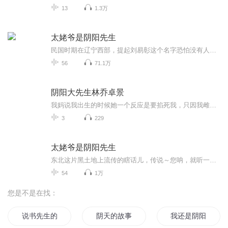
13
1.3万
太姥爷是阴阳先生
民国时期在辽宁西部，提起刘易彰这个名字恐怕没有人会不知道，此人懂易经通八卦，晓阴阳。是当地很有钱的一个地主，声望又很高。本作品为某论坛连载帖子整理而来，讲述其太姥爷得传奇诡异经历原著：无法无空本作品纯属个人喜好，无任何商业用途！欢迎评论...
56
71.1万
阴阳大先生林乔卓景
我妈说我出生的时候她一个反应是要掐死我，只因我雌雄难辨。奶奶骂我是个怪胎，丧门星，只会让家里人蒙羞。只有半仙儿姥姥我意外的发现自己与常人的不同……1、该专辑免费收听。2、在收听过程中，如想快速阅读小说文字版全集，或者你有其他任何问题，请在...
3
229
太姥爷是阴阳先生
东北这片黑土地上流传的瞎话儿，传说～您呐，就听一乐呵。解解闷儿就行了。别较真儿啊
54
1万
您是不是在找：
说书先生的鬼故事
阴天的故事
我还是阴阳先生