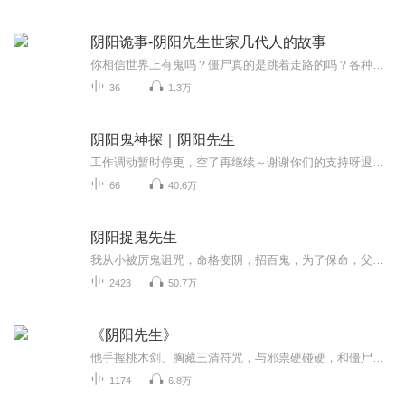
阴阳诡事-阴阳先生世家几代人的故事
你相信世界上有鬼吗？僵尸真的是跳着走路的吗？各种各样的灵异事件，诡异的苗疆蛊毒，泰国降头；恐怖的僵尸，恶鬼；还有各种邪门的野仙，民间禁忌，以及更多的恐怖邪祟……一件尘封的往事，以及各种离奇事件，让我走进了这条不归路……恐怖灵异小说《阴阳...
36
1.3万
阴阳鬼神探｜阴阳先生
工作调动暂时停更，空了再继续～谢谢你们的支持呀退役特种兵习风继承父亲遗愿在其神秘鬼店习得一身阴阳法术，意外与娇美女警一同卷入连环恶鬼袭人事件。他抽丝剥茧，不放过任何蛛丝马迹，倒要看看到底是小人作祟还是真有恶鬼横行？最终能否和这位女警修成正果？纵横阴阳两界，看他智拿真凶，掳获芳心。
66
40.6万
阴阳捉鬼先生
我从小被厉鬼诅咒，命格变阴，招百鬼，为了保命，父亲给我找了个不人不鬼的媳妇……我叫刘全有，是个秘术传人。 别人都喜欢称呼我为刘神算、刘大师等等。 这些年，我经历了各种各样的灵异事件，曾经多次，我游走在生死边缘。 今天，我就把我经历过的那些事...
2423
50.7万
《阴阳先生》
他手握桃木剑、胸藏三清符咒，与邪祟硬碰硬，和僵尸王算旧账，跟邪教圣女谱写出禁忌爱恋，更与兄弟携手对抗颠覆人间的惊天阴谋。一路上，五弊三缺的宿命枷锁、正邪难辨的人性考验，让这场阴阳之旅步步惊心。
1174
6.8万