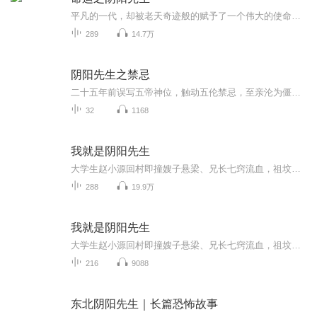
平凡的一代，却被老天奇迹般的赋予了一个伟大的使命！【先生命】，流落民间的高人，精通画符捉鬼，奇门卜算的奇人异士，但是当他们引以为傲的秘术不被这个世界所承认的时候，他们会如何抉择呢？
289
14.7万
阴阳先生之禁忌
二十五年前误写五帝神位，触动五伦禁忌，至亲沦为僵尸，神性骨族重现，离奇追杀索魂，消失百年的八字朱砂判官笔现世，幽冥重启……这一切的命运又将如何改变？
32
1168
我就是阴阳先生
大学生赵小源回村即撞嫂子悬梁、兄长七窍流血，祖坟被刨出“逃”字血书。尸变、阴婚、血棺、养尸地连环引爆，幕后黑手指向闾山派。他持爷爷天师法剑，借半吊子道术，在警察兄弟与神秘少女叶思思间周旋，招魂下地府抢亲爹娘魂魄，誓破阴阳逆转大阵。可下一...
288
19.9万
我就是阴阳先生
大学生赵小源回村即撞嫂子悬梁、兄长七窍流血，祖坟被刨出“逃”字血书。尸变、阴婚、血棺、养尸地连环引爆，幕后黑手指向闾山派。他持爷爷天师法剑，借半吊子道术，在警察兄弟与神秘少女叶思思间周旋，招魂下地府抢亲爹娘魂魄，誓破阴阳逆转大阵。可下一...
216
9088
东北阴阳先生｜长篇恐怖故事