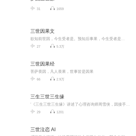
31
1659
三世因果文
欲知前世因，今生受者是。预知后事果，今生受者是...
27
5.3万
三世因果经
菩萨畏因，凡人畏果，世事皆是因果
66
2.9万
三生三世三生缘
‘《三生三世三生缘》讲述了心理咨询师周雪侠，因接手神秘病人陈枫的病例，触发了自身潜藏的“情债系统”，从而在现代与古代交织的时空中不断穿越。她发现所谓的系统竟是自我意识的理性分身，而陈枫似乎也带着模糊的前世记忆。两人在共同破解九世情劫真相...
29
1201
三世泣恋 AI