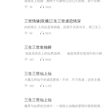
感谢皇上指婚，她终于可嫁给心仪已久的他，那个在树林里偶遇，便令她无法忘怀的男子。他说过一定会找到她，纵使跨越三世……可为何大婚之日，他竟让她独守空闺到天明？还把她安置在闹鬼的冷宫？她到底做错什么？每天让她挨饿受冻，哭到蜡炬成灰……非得等...
18
1626
三世情缘|双播|三生三世虐恋情深
内容简介 人间自是有情痴，此恨不关风与月，用三生三世共赴一场红尘的约定，只为那一时的执念，看他们最终能否战胜宿命，修成正果......第一世，一个是骁勇善战的将军，一个是轻柔温婉的妾室，历经权势争夺，留下无尽的怨恨，但爱已成......第二世，一个是...
90
8676
三生三世鱼独葬
他是高高在上的仙界战神。 她是他养在莲池中的小鲤鱼。 她爱上他的冷清、孤寂。 他贬她下凡：“六根不清，便是最大的错。” 成仙度劫，天雷轰顶，她元神俱碎，忘记了那些静默纷扰的所有哀梦。 半世轮回再次开启， 她误落...
187
6502
三生三世仙上仙
大魔王和仙子的虐恋爱情！不对，不只有虐，还有主播专属风格的幽默
263
1.4万
三生三世仙上仙
魔界与仙界的交错中，一场惊心动魄的爱恨纠葛悄然展开。魔界之王，威严霸气，却因一场寿宴，与仙界的上仙熙夜结下不解之缘。当魔君的深情与熙夜的冷情碰撞，当仙魔两界的规则被打破，他们能否跨越身份的鸿沟，找到彼此的救赎？