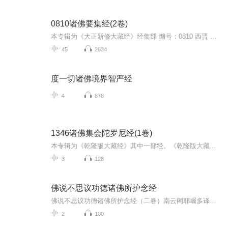
0810诸佛要集经(2卷)
本专辑为《大正新修大藏经》经集部 编号：0810 西晋 竺法护译】mp3en （大正新修大藏经:日本大正13年（1924年）由高楠顺次郎和渡边海旭发起，组织大正一切经刊行会）《[0810经集部]诸佛要集经》是西晋时期著名译经家竺法护所译的一部重要佛教经典，全书共...
45
2634
度一切诸佛境界智严经
4
878
1346诸佛集会陀罗尼经(1卷)
本专辑为《乾隆版大藏经》其中一部经。《乾隆版大藏经》为清代官刻汉文大藏经，是在明朝《永乐北藏》基础上编较而成的，全藏共分正藏和续藏两类。正藏共485函，以千字文编号，从“天”至“漆”，分为大乘五大部经、五大部外重单译经、小乘《阿含经》及重单...
3
128
佛说不思议功德诸佛所护念经
佛说不思议功德诸佛所护念经（二卷）南云阇耶崛多译。北云曹魏录失译人名。 共有千一百二十佛名
2
100