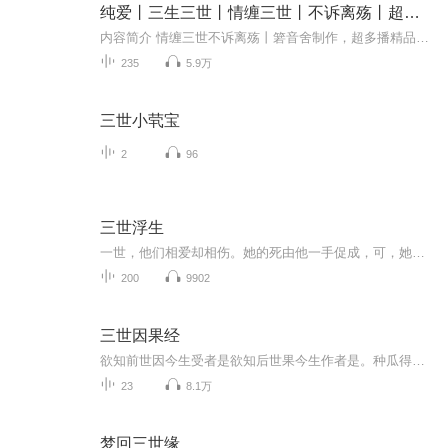
纯爱丨三生三世丨情缠三世丨不诉离殇丨超多播丨三生三世大爱
内容简介 情缠三世不诉离殇丨箬音舍制作，超多播精品有声小说作者：古慈儿简介：国恨家仇情难却，命途坎坷意难平，一朵情花开三世，花好月圆梦终成。物换星移，人事全非，历经磨难，跨越生死家国和爱情孰轻孰重？梦想和现实几度纠葛？有些爱断不能忘，有情...
235
5.9万
三世小茕宝
2
96
三世浮生
一世，他们相爱却相伤。她的死由他一手促成，可，她不怨他，她爱他，发自肺腑。 ...... 二世，他没有忘记恨她，不惜毁了自己一生，也要让她受尽苦楚，让她亲眼看着自己的亲人朋友在她面前惨死，让她即使活着也天天活在恐惧与煎熬中，让她一辈子生不如死。...
200
9902
三世因果经
欲知前世因今生受者是欲知后世果今生作者是。种瓜得瓜种豆得豆，菩萨畏因众生畏果。善因结善果恶因洁恶果
23
8.1万
梦回三世缘