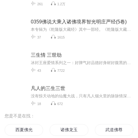
261
1.2万
0359佛说大乘入诸佛境界智光明庄严经(5卷)
本专辑为《乾隆版大藏经》其中一部经。《乾隆版大藏经》为清代官刻汉文大藏经，是在明朝《永乐北藏》基础上编较而成的，全藏共分正藏和续藏两类。正藏共485函，以千字文编号，从“天”至“漆”，分为大乘五大部经、五大部外重单译经、小乘《阿含经》及重单...
37
1615
三生情 三世劫
冰封王座爱情系列之一：好脾气好品德好身材好腹黑的师父VS伪文艺呆萌小徒儿！身为一只妖精：静心修炼，成功渡劫后位列仙班？NO!精研妆容，让自己美若沉鱼落雁闭月羞花？NO！进入六道轮回，祈求阎王爷给自己投到皇家当格格？NO！小妖飘萝用她的亲身经历告诉你，修得好长得好嫁得好都不如——拜得好!拜对了师父，人生岂得完美二字！她是飘萝，不学无术，整天就知道吃吃喝喝，常常语不惊人死不休，最拿手的事情就是给他帮倒忙。他是星华，俊朗无双，善良，正义，勇敢，果决，具备高强的法力和无穷的包容心，近乎完美的他是仙界的骄傲。她是徒儿，他是师父。师父，三十三重天，离恨天最高！若有一天我住进了离恨天，你可还能将我救赎？飘萝，四百四十病，相思病最苦！若我苦至心底，可还有机会闻到独属你的温香？斗转又星移，沧海变桑田，三生三世，我情不移，转身回望，最喜欢的还是你张扬着我永远不能忘记的笑容朝我跑来，喊着我曾一听就脸红的：师父，抱一个！成为了佛，为何还是无法做到对你无情无欲？他说：“飘萝，我登上冰封王座，戴上心之哀伤（皇冠），将自己彻底冰封，是否我们之间的爱就能永远停留在最幸福的那一刻？” 本书为伍家格格所著同名网络仙侠小说，为本人练习有声小说所用，不用做任何商业用途。如有问题请发邮件到feiyu0204@126.com 除本书以外伍家格格还著有《天歌，九醉帝姬》、《名门绅士 旧爱》、《天歌，三生不负三世》、《君子vs佳人四部曲》、《一诺倾情：第一美人》、《宠你一辈子》、《疼你，是我最想做的事》、《拥得三千宠》等，请支持作者所有作品
43
7722
凡人的三生三世
没有惊天动地的仙魔大战，只有凡人烟火里的脉脉情深。三生石上刻下的诺言，跨越轮回也不曾褪色。听这一段故事，品人间最暖的相守与成全。
18
672
您是不是在找：
西夏佛光
诸佛龙玉
武道佛尊