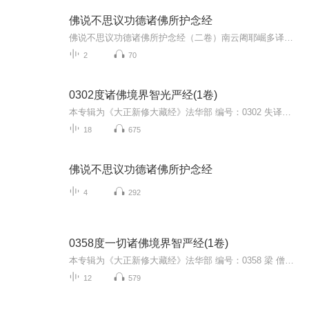
佛说不思议功德诸佛所护念经
佛说不思议功德诸佛所护念经（二卷）南云阇耶崛多译。北云曹魏录失译人名。 共有千一百二十佛名。
2
70
0302度诸佛境界智光严经(1卷)
本专辑为《大正新修大藏经》法华部 编号：0302 失译】mp3en （大正新修大藏经:日本大正13年（1924年）由高楠顺次郎和渡边海旭发起，组织大正一切经刊行会）《度诸佛境界智光严经》是一部古老而神秘的佛教经典，虽译者已佚，但其内容深邃，引人深思。全书仅...
18
675
佛说不思议功德诸佛所护念经
4
292
0358度一切诸佛境界智严经(1卷)
本专辑为《大正新修大藏经》法华部 编号：0358 梁 僧伽婆罗等译】mp3en （大正新修大藏经:日本大正13年（1924年）由高楠顺次郎和渡边海旭发起，组织大正一切经刊行会）《度一切诸佛境界智严经》是梁代由僧伽婆罗等译师翻译的一部大乘佛教经典，旨在深入阐...
12
579