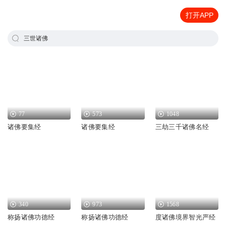
打开APP
三世诸佛
77
573
1048
诸佛要集经
诸佛要集经
三劫三千诸佛名经
340
973
1568
称扬诸佛功德经
称扬诸佛功德经
度诸佛境界智光严经