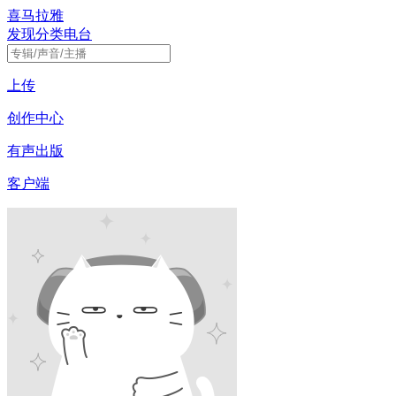
喜马拉雅
发现
分类
电台
上传
创作中心
有声出版
客户端