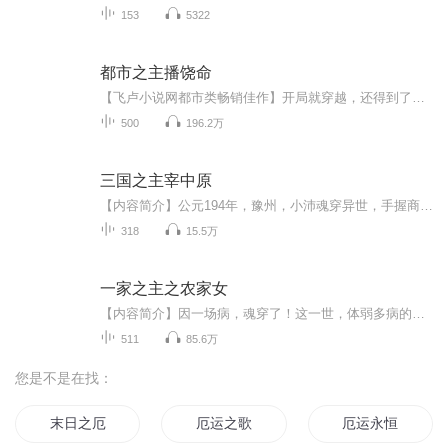
153
5322
都市之主播饶命
【飞卢小说网都市类畅销佳作】开局就穿越，还得到了牛逼的系统，华丽的人生就此开始！“系统，你确定我这么做，不会被打死吗？” “呃……生死有命，富贵在天！宿主，搏一搏，单车变超跑，你干不？” “淦！”...
500
196.2万
三国之主宰中原
【内容简介】公元194年，豫州，小沛魂穿异世，手握商城系统的楚昊表示，这系统竟然可以购买武将？还有这娃娃亲是什么鬼？南投袁术帐下，伺机自立为王。智斗曹魏四谋，竟可不分上下。武战吕典关张，上演旷世对决。夜夙糜乔甄貂，一展恶龙雄风。【作者简介】...
318
15.5万
一家之主之农家女
【内容简介】因一场病，魂穿了！这一世，体弱多病的自己，弱小懦弱的家人。说是家徒四壁，就连那四壁也是透风的！雪见立誓要发奋图强，斗渣亲，学经商，做地主。带家人奔小康！因一场误会，得一师父，外送四个师兄！师兄护师妹，天经地义！哪怕遇到了放弃...
511
85.6万
您是不是在找：
末日之厄
厄运之歌
厄运永恒