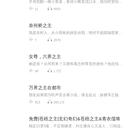
开局觉醒一棵小青菜，看得小舞直流口水，我当时害怕极了。又觉醒杀戮之剑白幽，小青菜进化成为生命树，左手执剑掌杀伐，右手托树掌生死，在斗罗，这是属于叶青的神话。
11
9053
奈何桥之主
我是农村人，从小我爸妈就告诉我，绝对不能跟隔壁家的妹妹玩。可是我却听人说，以前我家早就和她家订了娃娃亲，照理来说，她应该是我老婆才对。如果想阅读文字完整版小说，请到威/信/搜一搜中搜索工//种/浩【书粉】关注并回复数字：【413】，就可以阅读全文【注意一定要关注工/种/浩，在工/种/浩里回复才有用】我就很好奇，当时我也小，就直接去问爸妈为什么我不能找我老婆玩。因为邻居家的妹妹很漂亮很可爱，我想要这样的老婆。结果我爸就是不肯说，我当时也急了，就哭着说自己一定要妹妹这么漂亮...
7
2079
女尊，六界之主
她是谁？从何而来？又拥有着怎样尊贵的身份？他在找谁？那是他爱了几世的人，他怎么能舍得让她灰飞烟灭！“月，你究竟在哪里？”她在呼唤谁？他把六界送给她，却不知与世界相比，她只想有他陪在身边……
48
1.7万
万界之主在都市
朋友如果因为听声音去看小说，请去起点，纵横等正版小说网站观看，写作不易，请支持一下作者，谢谢！据说，在诸天万界之中，还有一个过渡界面，谓之墓界。心怀牵挂的人，在死去之后，会先到墓界里沉淀一段时间，洗去执念，了结尘缘。而项飞，却有幸获得了出入墓界的能力，于是，一个睡在墓地、服务灵魂的奇葩人物，就这样诞生了……有车吗？--没有。有房吗？--没有。那你有什么？--我有很多墓地，你可以随便挑。
913
260.1万
免费|苍梧之主|玄幻奇幻&苍梧之主&青衣儒将
稳定日更5集，不定期爆更，AI主播良心又迷人，订阅追更不迷路！ 【内容简介】 【升级流+传统玄幻+少年热血】苍穹破灭，规则崩裂。 看着天空破裂，黑洞中涌出的无数奇异之物。 韩宇舔舔嘴唇，“欠我祖宗的帐，小爷让你连本带利吐出来。” 话落，枪芒耀...