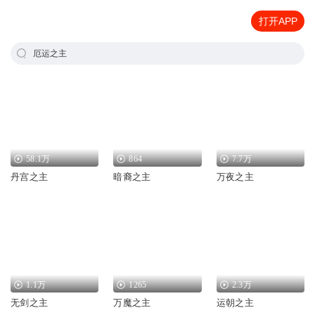
打开APP
厄运之主
58.1万
864
7.7万
丹宫之主
暗裔之主
万夜之主
1.1万
1265
2.3万
无剑之主
万魔之主
运朝之主