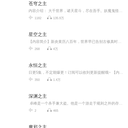
苍穹之主
内容介绍： 大千世界，诸天星斗，尽在吾手。妖魔鬼怪，阴阳万法，一念生灭。“天道不公，祸乱横行。人间王朝，弱肉强食。我不求成仙成神，只求有朝一日掌控苍穹。作者：风圣大鹏，男，网络作家，曾有多部作品点击过亿。2018年5月，入选第三届“橙瓜网络文学奖”十二主神。 主播：少华 购买须知： 1.本作品为付费有声书，前200集为免费试听，预计1181集；购买成功后，即可收听，可下载重复收听。2.版权归原作者所有，严禁翻录成任何形式，严禁在任何第三方平台传播，...
1182
135.9万
星空之主
【内容简介】新炎黄历八百年，世界早已告别古修真时代，步入现代。交流共赢，既竞争又合作是当前时代的主流。有人一只宝葫炼万物。有人大梦平生我先觉。有人天生神人起凡尘……未知的道理，无尽的星空是所有修士共同的全新征途新炎黄历八百年，世界早已告...
268
4万
永恒之主
日更5集，不定期爆更！订阅可以收到更新提醒哦~ 【内容简介】 回归乡土的青年萧国庆，凭借家传雕刻技艺，意外触碰神秘力量，神魂觉醒，步入修真世界。在神奇的原石空间中，他目标坚定，追求长生之道，欲参悟天地法则。修行路上，生死试炼、神通对决，他将...
350
1.4万
深渊之主
卓峰是一个杀手兼大盗。他是一个游走于规则之外的存在，在现在地球上，他是公认的最强大的人。这个世界，没有他无法到达的地方，没有他杀不死的人，没有他不能盗走的东西。他的存在让太多人胆寒，许多位高权重的大人物，以为他而寝食难安。于是卓峰这个...
2
465
魔邪之主