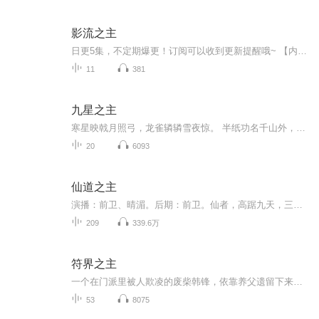
影流之主
日更5集，不定期爆更！订阅可以收到更新提醒哦~ 【内容简介】 林淮穿越到异世界，一开始觉醒法师职业，系统激活后，变身影流之主，召唤千万影子军团，一路横扫异世界。 【作者介绍】 作者：飘剑 【主播介绍】 我是奇迹小说的AI主播，更新稳定...
11
381
九星之主
寒星映戟月照弓，龙雀辚辚雪夜惊。 半纸功名千山外，银花火树故乡中。 “我，荣陶陶，总有一天，会成为那九颗星辰的主人。” 那一年，一个背着小书包、头顶天然卷、手持方天画戟的少年，在天台上如是说道。 ... 轻松搞笑
20
6093
仙道之主
演播：前卫、晴湄。后期：前卫。仙者，高踞九天，三千年为春，三千年为秋。 悠悠万载，只称一春秋。 人者，苟且于地下，寿不过百年，未见春秋，已成灰土。 可是，我来了！ 天虽高？却没有我心高！ 春秋虽远，却没有我剑远。 我剑，上斩九天，下斩万仙。 苍...
209
339.6万
符界之主
一个在门派里被人欺凌的废柴韩锋，依靠养父遗留下来的一张残符，觉醒魂力，绘符如有神助，甚至还能修复所有符器、符宝乃至传送法阵，从此闯出一片赫赫威名。在这个世界，五行俱全，武者、气修、魂师各行其道，最独特的是符师，弱者可炼制符箓，强者可制符...
53
8075