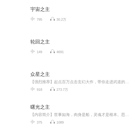
宇宙之主
795
30.2万
轮回之主
149
4691
众星之主
【强烈推荐】起点百万点击玄幻大作，带你走进武道的世界你要相信做梦也是可以修仙的【内容简介】 这是个神奇的世界，所有人都在追求武道，传说武道练到极致可以搬山分海，飞天遁地。在古人的传纪之中，甚至还有人羽化飞仙，长生不老。 地球普通少年被...
918
273.7万
曙光之主
【内容简介】世事如海，肉身是船，灵魂才是根本。思想和灵魂的高度，才能真正的体现一个人的价值。什么？地狱大魔神要来毁灭地球？刘仁睁开双眼，挥动着手掌。于是诸星陨灭。【作者/主播】作者：楚桥，网络小说作家。主播：魔声互娱【购买须知】1、本作品...
375
1089