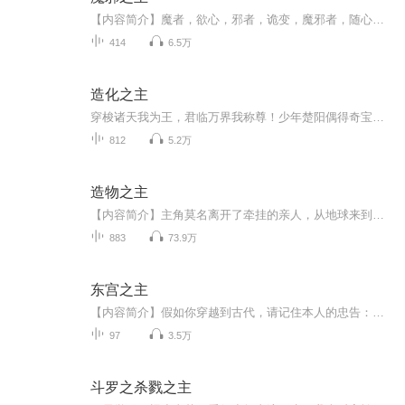
【内容简介】魔者，欲心，邪者，诡变，魔邪者，随心所欲，千变万化。【作者/主播】作者：永不落伍主播：燚声有你【购买须知】1、部分集数可免费试听，具体以专辑播放页为准。2、版权归原作者所有，严禁翻录成任何形式，严禁在任何第三方平台传播，违者将追...
414
6.5万
造化之主
穿梭诸天我为王，君临万界我称尊！少年楚阳偶得奇宝青铜门能够穿越无尽世界,刚刚穿越与天武大陆的 楚阳合为一体，天武大陆的楚阳却惨遭灭门，一付身躯两份责任。肩负血海深仇的他如何在宗门追杀下 成长。在穿越的各个世界里，先是成为剑圣的徒弟，又做过帮...
812
5.2万
造物之主
【内容简介】主角莫名离开了牵挂的亲人，从地球来到一颗陌生的修者为尊的白玉星，他要重回地球，就必须走上最强之路，成为最强大的修者。无意中融合的宇宙本源，开启了主角的无敌生涯。【作者/主播简介】作者：夜·水寒，网络小说作家。主播：霖昱有声，专...
883
73.9万
东宫之主
【内容简介】假如你穿越到古代，请记住本人的忠告：不要表现得太聪明，除非你想被当成妖怪乱棍打死；不要妄想逛秦楼楚馆逗清倌，若你想以"万花楼名妓千人枕万人骑"的美名留芳千古，那自然作罢；不要奢望三夫四郎NP结局，在现代社会都做不到的事，在正常的...
97
3.5万
斗罗之杀戮之主