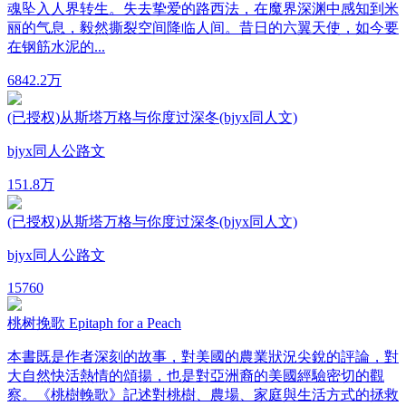
魂坠入人界转生。失去挚爱的路西法，在魔界深渊中感知到米
丽的气息，毅然撕裂空间降临人间。昔日的六翼天使，如今要
在钢筋水泥的...
684
2.2万
(已授权)从斯塔万格与你度过深冬(bjyx同人文)
bjyx同人公路文
15
1.8万
(已授权)从斯塔万格与你度过深冬(bjyx同人文)
bjyx同人公路文
15
760
桃树挽歌 Epitaph for a Peach
本書既是作者深刻的故事，對美國的農業狀況尖銳的評論，對
大自然快活熱情的頌揚，也是對亞洲裔的美國經驗密切的觀
察。《桃樹輓歌》記述對桃樹、農場、家庭與生活方式的拯救