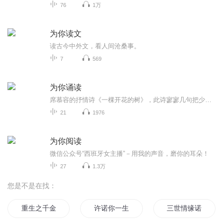
76
1万
为你读文
读古今中外文，看人间沧桑事。
7
569
为你诵读
席慕容的抒情诗《一棵开花的树》，此诗寥寥几句把少女怀春之心表现得情真意切，细致入微，云舒根据自己的理解来朗诵，希望你们喜欢
21
1976
为你阅读
微信公众号“西班牙女主播”－用我的声音，磨你的耳朵！
27
1.3万
您是不是在找：
重生之千金一诺
许诺你一生宠爱
三世情缘诺不轻许