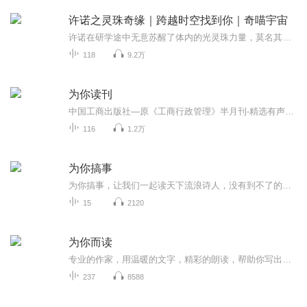
许诺之灵珠奇缘｜跨越时空找到你｜奇喵宇宙
许诺在研学途中无意苏醒了体内的光灵珠力量，莫名其妙被两个自称是“守卫者”的怪胎兄妹缠上，好不容易摆脱他们后，发现自己向来热爱考古事业的爷爷突然失忆，身边的同学们也集体弄错了历史知识，回家途中又发现原本平静的湖水上突然出现一个明代建筑！这...
118
9.2万
为你读刊
中国工商出版社—原《工商行政管理》半月刊-精选有声内容 每周一至周五 下午3：00 更新 1953年创刊得《工商行政管理》杂志，曾被新闻出版总署认定为双效期刊，荣获“第二届国家期刊百种重点期刊”称号。《工商行政管理》杂志专业、权威、实用，在工商系统...
116
1.2万
为你搞事
为你搞事，让我们一起读天下流浪诗人，没有到不了的远方前行暗号：15801939592（微我）
15
2120
为你而读
专业的作家，用温暖的文字，精彩的朗读，帮助你写出更好的作文。
237
8588