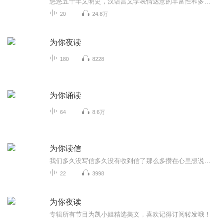
悠悠五千年文明史，汉语言文学表情达意的丰富性和多样性，为诗歌的繁荣与发展、创作与欣赏提供了无比广阔的发展天地。几千年来诗歌姹紫嫣红，辉煌灿烂，历经岁月的锤炼，依然散发着不朽的艺术魅力...
20
24.8万
为你夜读
180
8228
为你诵读
64
8.6万
为你读信
我们多久没写信多久没有收到信了那么多攒在心里想说的话啊有时忘记，有时情怯，有时疏于表达还等什么提起笔，现在就开写吧我的祝福，你的心愿写给父母，给子女，给师兄写给身边和远在天边的TA写给自己，给导师，给佛陀……
22
3998
为你夜读
专辑所有节目为凯小姐精选美文，喜欢记得订阅转发哦！