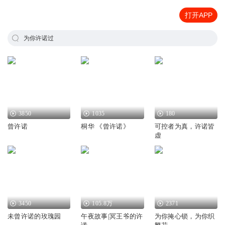
打开APP
为你许诺过
3850
1035
180
曾许诺
桐华 《曾许诺》
可控者为真，许诺皆
虚
3450
105.8万
2371
未曾许诺的玫瑰园
午夜故事|冥王爷的许
为你掩心锁，为你织