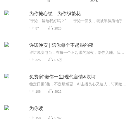
诺
繁花
为你掩心锁，为你织繁花
“宁沁，嫁给我好吗？” 宁沁一回头，就被半膝跪地手上捧着戒指的乔烨霖震惊。 “宁沁，从今天开始，成为我的妻子，让我用一生的时光好好去爱护你，可以吗？” 他身后就是刚刚升起的太阳，他半跪在地上，美好的犹如天神。 宁沁点了点头将手指...
57
2025
许诺晚安 | 陪你每个不起眼的夜
许诺晚安电台，在每一个不起眼的深夜，陪你入睡。我是许诺，你是哪一位呢？
325
6.5万
免费|许诺你一生|现代言情&坎坷
稳定日更5集，不定期爆更，AI主播良心又迷人，订阅追更不迷路！ 【内容简介】 【日久生情+坎坷】从小露白就被人欺负得很惨，她搞清楚了原因，原来是因为男人！所以，她决定远离男人。可一个两个三个，一个个排着队来，她惹不起还躲不起吗？ 【作者介...
108
3922
为你读
158
5762