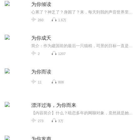
为你倾读
心累了？神乏了？身困了？来，每天到我的声音世界里来，休憩片刻，舒缓放松一下。
260
1.6万
为你成夭
简介：作为建国前的最后一只猫精，司景的目标一直是：——做最野的喵，吃最多的小鱼干，有最忠心的铲屎官，吸最香的猫薄荷。当然，作为混迹在娱乐圈里的猫中大佬，总会有更高的追求的！譬如：踩死阚泽那个龟儿子！......直到有一天，他和死对头一同参加了...
2
1207
为你而读
11
808
漂洋过海，为你而来
【内容简介】什么？暗恋多年的网聊对象，竟然就是她的大BOSS！职场上的明争暗斗，家族豪门幕后干涉，面对重重阻力，她，最终会做何选择……【作者/主播简介】作者：西江月，著名网络小说作者，代表作：《嫡女医妃：腹黑王爷宠不停》、《九凤朝天图》、《漂...
273
3万
为你发声