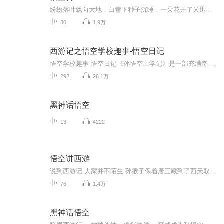
纷纷落叶飘向大地，白雪下种子沉睡，一朵花开了又迅速枯萎，在流转的光的阴影中，星图不断变幻，海水中矗起高山，草木几百代的荣枯，总有一片片的迎风挺立，酷似它们的祖先。怎能忘了西游？
30
1.9万
西游记之悟空学校趣事-悟空日记
悟空学校趣事-悟空日记《孙悟空上学记》是一部充满奇幻与趣味的儿童故事专辑。它讲述了神通广大的孙悟空在现代社会进入校园学习的奇妙经历。孙悟空带着他的勇敢、机灵与一身本领，在学校里遭遇了各种新奇的挑战，与同学们一起探索知识的海洋，学习礼仪规范...
292
26.1万
黑神话悟空
13
4222
悟空讲西游
说到西游记 大家并不陌生 孙猴子保着唐三藏到了西天取得了真经。而这部经典的神话小说 却真的可以让我们人人皆能修成正果 远离烦恼。这就有点不太能相信了。西游记居然探寻的是我们的本源的真相，依靠本源 我们竟然可以实现人人成佛做祖的不可思议！这部经...
76
1.4万
黑神话悟空