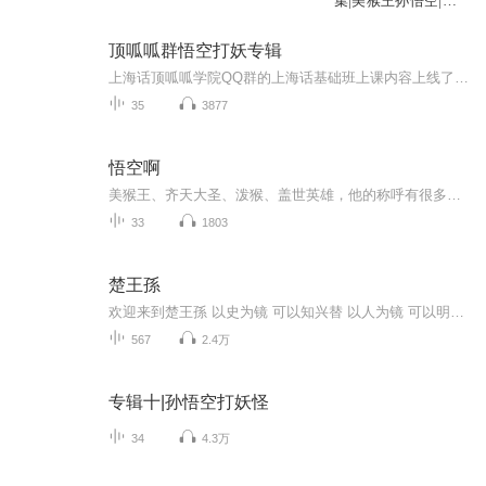
集|美猴王孙悟空|经
典名著
顶呱呱群悟空打妖专辑
上海话顶呱呱学院QQ群的上海话基础班上课内容上线了，供大家对照文字复习。更多学习交流，请参与QQ聊天群：上海话沪语顶呱呱学院。群号：246407815有近2000人的QQ群 “上海话顶呱呱学院”的 上海话基础班上课内容上线了。这是大家学习上海话的家园。并请同时关注顶呱呱的其他众多广播内容，包括：长篇悬疑小说，上海话900句，一天一句上海话，孽债，黄金荣，杜月笙，经典上海话，最刮三的上海话，世界上下五千年，上海话说上海讲世界，弄堂茄山胡，小小说弄堂集，战争回顾，顶呱呱...
35
3877
悟空啊
美猴王、齐天大圣、泼猴、盖世英雄，他的称呼有很多，他的名号也有很多，不管如何，他都是孙悟空，都是我们所爱的孙！悟！空！
33
1803
楚王孫
欢迎来到楚王孫 以史为镜 可以知兴替 以人为镜 可以明得失 太阳底下无新事 我们更因牢记历史 总结经验奋力铭记历史我们不能忘记！一个人的见识和谋略可以从熟读历史中得到发展关注我每天带你了解更多历史知识
567
2.4万
专辑十|孙悟空打妖怪
34
4.3万