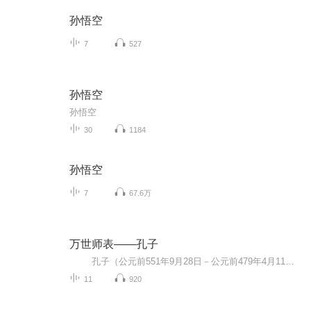
孙悟空
7
527
孙悟空
孙悟空
30
1184
孙悟空
7
67.6万
万世师表——孔子
孔子（公元前551年9月28日－公元前479年4月11日），子姓，孔氏，名丘，字仲尼，鲁国陬邑（今山东曲阜市）人，祖籍宋国栗邑（今河南省夏邑县），中国古代思想家、政治家、教育家，儒家学派创始人、“大成至圣先师”。 孔子开创私人讲学之风，倡导仁义礼智信。有弟子三千，其中贤人七十二。曾带领部分弟子周游列国十四年，晚年修订六经（《诗》《书》《礼》《乐》《易》《春秋》）。去世后，其弟子及再传弟子把孔子及其弟子的言行语录和思想记录下来，整理编成《论语》。该书被奉为儒家经典。 孔子是当时社会上最博学者之一，在世时就被尊奉为“天纵之圣”“天之木铎”，更被后世统治者尊为孔圣人、至圣、至圣先师、大成至圣文宣王先师、万世师表。其思想对中国和世界都有深远的影响，其人被列为“世界十大文化名人”之首。随着孔子影响力的扩大，祭祀孔子的“祭孔大典”一度成为和中国祖先神祭祀同等级别的大祀。
11
920