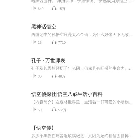
暗黑西游行。 神挡杀神，佛挡诛佛。 穿越成为孙悟空，开局就大闹天宫。 哪知那如来属实太过狡诈，将自己打入五行山下就算了，居然还要吸食自身灵韵。 在五行山下的五百年后，那唐僧也是如约而至，只是这唐僧怎么看着那么霸气？ 算了，不管了，出去要紧。 ...
649
15万
黑神话悟空
西游记中的孙悟空只是太乙金仙，为什么好像天下无敌一样，其实是诸天神佛的大罗金仙不愿意为难他而已。不是一般人认为的他的老师是三界的大能，而是因为他是女娲娘娘补天的神石所化，天生有滔天的功德和气运在身，没有人愿意着惹他。但是有个人例外，就是...
18
7710
孔子 · 万世师表
孔子及其思想经历千年光阴，仍然具有旺盛的生命力。他是我们中华民族精神信仰的核心，所以他是圣人，但同时，他又是凡人，也有喜怒哀乐、七情六欲。从今天起，我们就带着恭敬心和平常心，去了解孔子的伟大和平凡。...
30
48万
悟空侦探社|悟空八戒生活小百科
【内容简介】在森林世界里，生活着一群可爱的小动物，悟空是森林里的侦探，八戒是他的小助手，无论小动物们发生什么事情，悟空和八戒都能帮助她们解决问题，让大家无忧无虑地生活。【主播简介】依赖，擅长少女音/御姐音/老年音及后期制做，参与演播《峡谷大冒险系列之庄周寻鲲记》。
50
5.2万
【悟空传】
多少个黑夜伤痛曾近填满记忆，只因为始终相信去拼搏才会胜利。多少个梦想无论多少挫折都不放弃只以为始终相信伟大梦想终会实现总是在鼓舞自己，让你的生命亮起来!超越极限一个多年梦想！！！