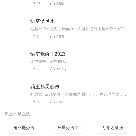
25
3880
悟空谈风水
这是一个不是对手比你强，而是你连对手是谁都不知道的时代；唯有不断学习，才能立于不败之地！
6
4.5万
悟空觉醒丨2023
读中国书，做中国人。
50
12.7万
药王孙思邈传
孙思邈 ,京兆华原（今陕西耀州区）人。唐代医学家 、道士，中医医德规范和大医精诚的制定人。孙思邈在数十年的临床实践中，编著成《备急千金要方》和《千金翼方》，反映了唐初医学的发展水平。晚年还主持完成了世界上第一部国家药典《唐新本草》。孙思邈将...
82
6702
您是不是在找：
俺不是孙悟空
后世孙悟空
万界之最强孙悟空