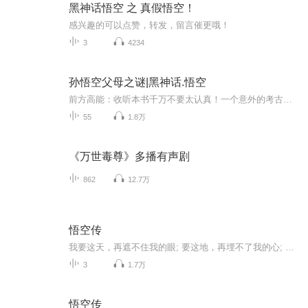
黑神话悟空 之 真假悟空！
感兴趣的可以点赞，转发，留言催更哦！
3
4234
孙悟空父母之谜|黑神话.悟空
前方高能：收听本书千万不要太认真！一个意外的考古发现，一座隐藏在深山中的“双圣庙”，颠覆了对《西游记》的传统理解。孙悟空真的是草根出身吗？猪八戒的后台是谁？沙悟净果真是腹黑的代表？小白龙从不降妖为何成就了菩萨果位？孙悟空的父母到底是谁？...
55
1.8万
《万世毒尊》多播有声剧
862
12.7万
悟空传
我要这天，再遮不住我的眼; 要这地，再埋不了我的心; 要这诸佛，都烟消云散; 做那手握日月摘星辰之人！
3
1.7万
悟空传