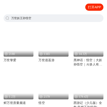
打开APP
万世妖王孙悟空
2180
1165
14.3万
万世挚爱
万世逍遥游
黑神话：悟空｜大妖
孙悟空｜AI多人有声
剧
1.2万
2179
179.4万
鲜万世质量频道
悟空
西游记（少儿版）全