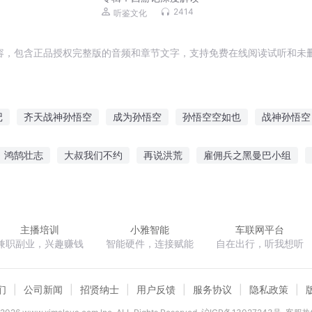
2414
听鉴文化
容，包含正品授权完整版的音频和章节文字，支持免费在线阅读试听和未删
记
齐天战神孙悟空
成为孙悟空
孙悟空空如也
战神孙悟空
空
我不是孙悟空
妖王孙悟空
大妖孙悟空
大魔王孙悟空
鸿鹄壮志
大叔我们不约
再说洪荒
雇佣兵之黑曼巴小组
妖帝孙悟空
俺是妖猴孙悟空
重生之逆天改命
灵气可持续发展进行时
御笔图腾
快穿黑化男
主播培训
小雅智能
车联网平台
兼职副业，兴趣赚钱
智能硬件，连接赋能
自在出行，听我想听
们
公司新闻
招贤纳士
用户反馈
服务协议
隐私政策