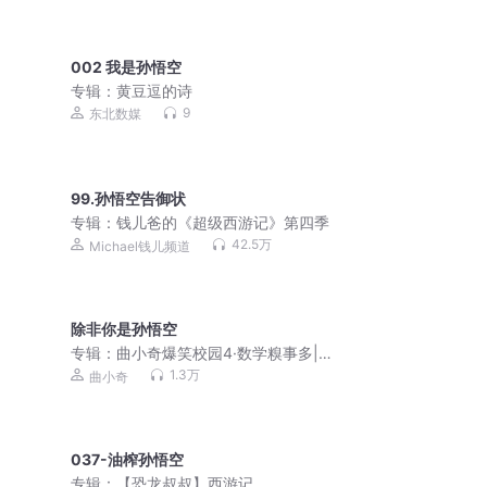
002 我是孙悟空
专辑：
黄豆逗的诗
9
东北数媒
99.孙悟空告御状
专辑：
钱儿爸的《超级西游记》第四季
42.5万
Michael钱儿频道
除非你是孙悟空
专辑：
曲小奇爆笑校园4·数学糗事多|小
学生笑话
1.3万
曲小奇
037-油榨孙悟空
专辑：
【恐龙叔叔】西游记