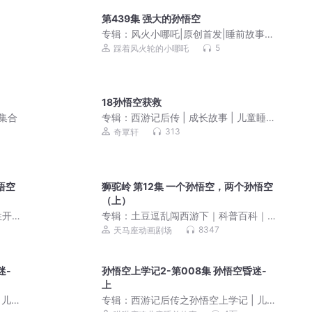
第439集 强大的孙悟空
专辑：
风火小哪吒|原创首发|睡前故事|
正版大合集
5
踩着风火轮的小哪吒
18孙悟空获救
集合
专辑：
西游记后传 | 成长故事 | 儿童睡前
故事
313
奇覃轩
悟空
狮驼岭 第12集 一个孙悟空，两个孙悟空
（上）
性开
专辑：
土豆逗乱闯西游下｜科普百科｜
热血
睡前故事
8347
天马座动画剧场
迷-
孙悟空上学记2-第008集 孙悟空昏迷-
上
 儿
专辑：
西游记后传之孙悟空上学记 | 儿