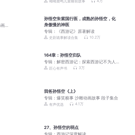
童睡前故事
4万
呦呦鹿鸣儿童睡前故事
孙悟空朱紫国行医，成熟的孙悟空，化
身傲慢的神医
动画
专辑：
《西游记》原著解读
10.2万
史剧诡事解读合集
164章：孙悟空归队
专辑：
解密西游记：探索西游记不为人
知的一面 厚黑学 博弈
3万
匠心有声书
我爸孙悟空《上》
专辑：
爆笑糗事 沙雕动画故事 段子集合
4.1万
有声优选
27、孙悟空的弱点
专辑：
西游记深度解读