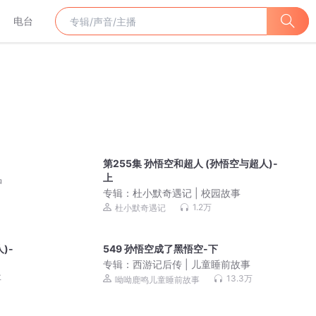
电台
第255集 孙悟空和超人 (孙悟空与超人)-
上
品
专辑：
杜小默奇遇记 | 校园故事
1.2万
杜小默奇遇记
)-
549 孙悟空成了黑悟空-下
专辑：
西游记后传 | 儿童睡前故事
事
13.3万
呦呦鹿鸣儿童睡前故事