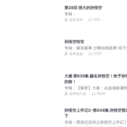
第28回 强大的孙悟空
专辑：
423
老匠说书
孙悟空转世
专辑：
爆笑糗事 沙雕动画故事 段子
9.6万
有声优选
大秦 第639集 赐名孙悟空！给予孙
的路！
专辑：
【爆更】大秦：从战场捡属
始无敌丨系统流爽文丨历史穿越丨
8529
有声的六道
争霸丨玄幻丨多播
孙悟空上学记2-第008集 孙悟空昏
下
专辑：
西游记后传之孙悟空上学记 |