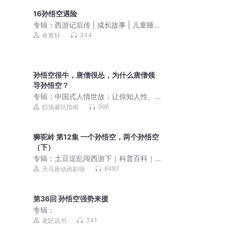
16孙悟空遇险
专辑：
西游记后传 | 成长故事 | 儿童睡前
故事
344
奇覃轩
孙悟空很牛，唐僧很怂，为什么唐僧领
导孙悟空？
专辑：
中国式人情世故：让你知人性、
懂人心、通人情
996
职场避坑指南
狮驼岭 第12集 一个孙悟空，两个孙悟空
（下）
专辑：
土豆逗乱闯西游下｜科普百科｜
睡前故事
8487
天马座动画剧场
第36回 孙悟空强势来援
专辑：
341
老匠说书