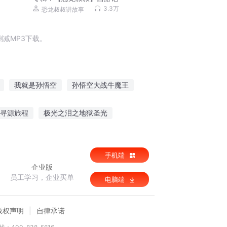
3.3万
恐龙叔叔讲故事
减MP3下载。
我就是孙悟空
孙悟空大战牛魔王
妖圣孙悟空
孙悟空的新传说
寻源旅程
极光之泪之地狱圣光
神粗暴吻
三国孔明传
手机端
企业版
员工学习，企业买单
电脑端
版权声明
自律承诺