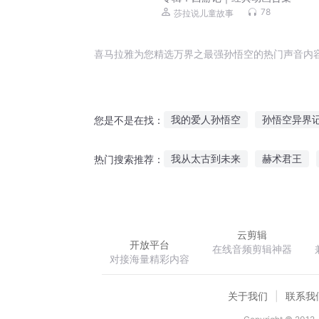
78
莎拉说儿童故事
喜马拉雅为您精选万界之最强孙悟空的热门声音内
我的爱人孙悟空
孙悟空异界
您是不是在找：
万界战神孙悟空
俺不是孙悟
我从太古到未来
赫术君王
热门搜索推荐：
后世孙悟空
孙悟空转生日记
新圣斗士传说
天殇之卷
云剪辑
开放平台
在线音频剪辑神器
对接海量精彩内容
关于我们
联系我