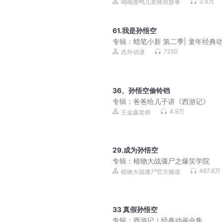
童睡前故事
3.9万
呦呦鹿鸣儿童睡前故事
61.我是孙悟空
专辑：
蜡笔小新 第二季| 童年经典
原声音频
7250
杰外动漫
36、孙悟空偷铃铛
专辑：
爸爸给儿子讲《西游记》
4.9万
王金鑫老师
29.成为孙悟空
专辑：
植物大战僵尸之爆笑学院
467.6万
植物大战僵尸官方频道
33 真假孙悟空
专辑：
西游记｜经典动画合集