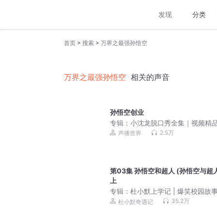
发现
分类
>
>
首页
搜索
万界之最强孙悟空
万界之最强孙悟空
相关的声音
孙悟空创业
专辑：
小沈龙脱口秀全集｜视频精
2.5万
声播世界
第03集 孙悟空和超人 (孙悟空与超人
上
专辑：
杜小默上学记 | 爆笑校园故
35.2万
杜小默奇遇记