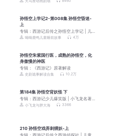
睡前故事
8460
天马座动画剧场
孙悟空上学记2-第008集 孙悟空昏迷-
上
专辑：
西游记后传之孙悟空上学记 | 儿
童睡前故事
4万
呦呦鹿鸣儿童睡前故事
孙悟空朱紫国行医，成熟的孙悟空，化
身傲慢的神医
专辑：
《西游记》原著解读
10.2万
史剧诡事解读合集
第184集 孙悟空背妖怪 下
专辑：
西游记少儿爆笑版 | 小飞龙名著
系列|睡前故事
3366
小飞龙与胖大海
210 孙悟空戏弄刺猬妖-上
专辑：
西游记后传之西游侦探社 | 儿童