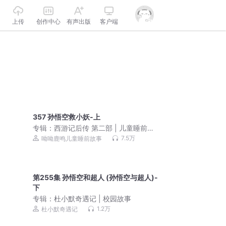
上传
创作中心
有声出版
客户端
357 孙悟空救小妖-上
专辑：
西游记后传 第二部 | 儿童睡前故
事
7.5万
呦呦鹿鸣儿童睡前故事
第255集 孙悟空和超人 (孙悟空与超人)-
下
专辑：
杜小默奇遇记 | 校园故事
1.2万
杜小默奇遇记