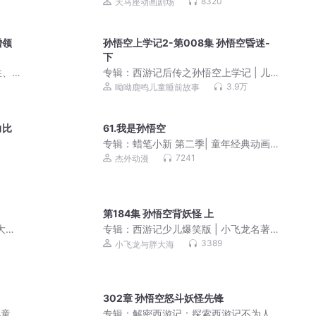
热血
睡前故事
8320
天马座动画剧场
僧领
孙悟空上学记2-第008集 孙悟空昏迷-
下
性、
专辑：
西游记后传之孙悟空上学记 | 儿
童睡前故事
3.9万
呦呦鹿鸣儿童睡前故事
力比
61.我是孙悟空
专辑：
蜡笔小新 第二季| 童年经典动画
原声音频
7241
杰外动漫
第184集 孙悟空背妖怪 上
大坤
专辑：
西游记少儿爆笑版 | 小飞龙名著
精品
系列|睡前故事
3389
小飞龙与胖大海
302章 孙悟空怒斗妖怪先锋
儿童睡
专辑：
解密西游记：探索西游记不为人