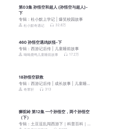
第03集 孙悟空和超人 (孙悟空与超人)-
下
专辑：
杜小默上学记 | 爆笑校园故事
32.8万
杜小默奇遇记
460 孙悟空遇鸡妖怪-下
专辑：
西游记后传 | 儿童睡前故事
17.2万
呦呦鹿鸣儿童睡前故事
18孙悟空获救
专辑：
西游记后传 | 成长故事 | 儿童睡前
故事
313
奇覃轩
狮驼岭 第12集 一个孙悟空，两个孙悟空
（下）
专辑：
土豆逗乱闯西游下｜科普百科｜