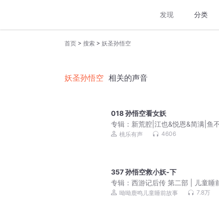
发现
分类
>
>
首页
搜索
妖圣孙悟空
妖圣孙悟空
相关的声音
018 孙悟空看女妖
专辑：
新荒腔|江也&悦恩&简满|鱼
原著|甜宠救赎
4606
桃乐有声
357 孙悟空救小妖-下
专辑：
西游记后传 第二部 | 儿童睡
事
7.8万
呦呦鹿鸣儿童睡前故事