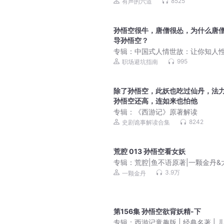
始无敌丨系统流爽文丨历史穿越丨
8525
有声的六道
争霸丨玄幻丨多播
孙悟空很牛，唐僧很怂，为什么唐
导孙悟空？
专辑：
中国式人情世故：让你知人
懂人心、通人情
995
职场避坑指南
除了孙悟空，此妖也吃过仙丹，法
孙悟空还高，连如来也怕他
专辑：
《西游记》原著解读
8242
史剧诡事解读合集
荒腔 013 孙悟空看女妖
专辑：
荒腔|鱼不语原著|一颗金丹&
领衔|现代言情|校园甜宠|替身文学|
3.9万
一颗金丹
多人剧
第156集 孙悟空欲背妖精-下
专辑：
西游记童趣版 | 经典名著 | 