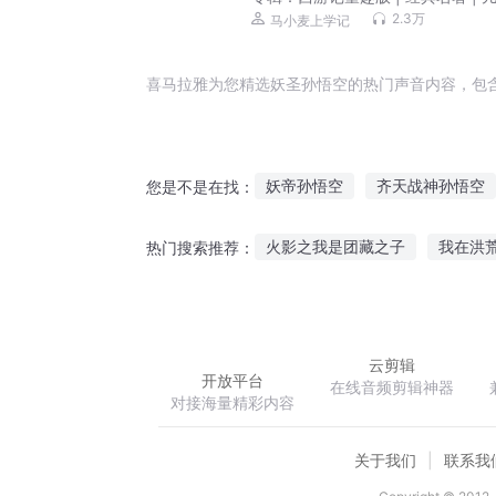
前故事
2.3万
马小麦上学记
喜马拉雅为您精选妖圣孙悟空的热门声音内容，包
妖帝孙悟空
齐天战神孙悟空
您是不是在找：
俺不是孙悟空
我就是孙悟空
火影之我是团藏之子
我在洪
热门搜索推荐：
万界之最强孙悟空
我不是孙
剑纵刀横
穿越秦朝之我是始
云剪辑
开放平台
在线音频剪辑神器
对接海量精彩内容
关于我们
联系我