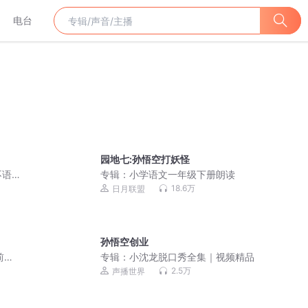
电台
园地七:孙悟空打妖怪
不语
专辑：
小学语文一年级下册朗读
18.6万
日月联盟
孙悟空创业
前故
专辑：
小沈龙脱口秀全集｜视频精品
2.5万
声播世界