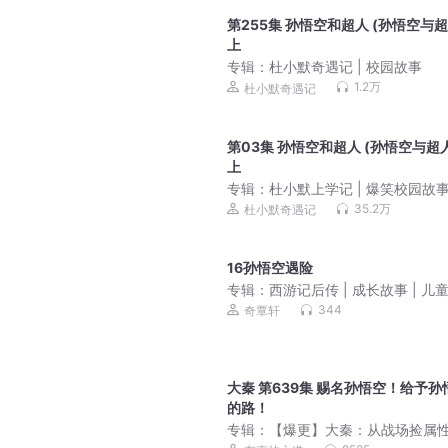
第255集 孙悟空和超人 (孙悟空与超
上
专辑：
杜小默奇遇记 | 校园故事
1.2万
杜小默奇遇记
第03集 孙悟空和超人 (孙悟空与超人
上
专辑：
杜小默上学记 | 爆笑校园故
35.2万
杜小默奇遇记
16孙悟空遇险
专辑：
西游记后传 | 成长故事 | 儿
故事
344
奇覃轩
大秦 第639集 赐名孙悟空！给予孙
的路！
专辑：
【爆更】大秦：从战场捡属