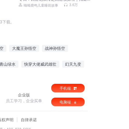
睡前故事
3.6万
呦呦鹿鸣儿童睡前故事
3下载。
空
大魔王孙悟空
战神孙悟空
孙悟空空如也
万界战神孙悟空
青山绿水
快穿大佬威武雄壮
幻天九变
生之魔尊夫人不好追
宁尘主角
手机端
企业版
员工学习，企业买单
电脑端
版权声明
自律承诺