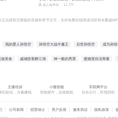
知的一面 厚黑学 博弈
2万
匠心有声书
含正品授权完整版的音频和章节文字，支持免费在线阅读试听和未删减MP
我的爱人孙悟空
孙悟空大战牛魔王
后世孙悟空
成为孙悟
妖王孙悟空
大妖孙悟空
孙悟空异界记
孙悟空的新传说
荒做美食
戚城怪客醉江湖
神一般的男票
蜜婚宠你没商量
悟空
孙悟空转生日记
俺是妖猴孙悟空
皇帝
重生之逆天改命
八零奋斗小军嫂
重生之七世嫁娘
重
主播培训
小雅智能
车联网平台
兼职副业，兴趣赚钱
智能硬件，连接赋能
自在出行，听我想听
们
公司新闻
招贤纳士
用户反馈
服务协议
隐私政策