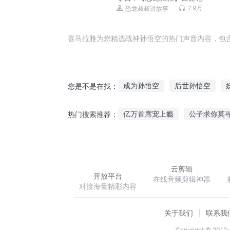
7.9万
恐龙叔叔讲故事
喜马拉雅为您精选战神孙悟空的热门声音内容，包
成为孙悟空
后世孙悟空
您是不是在找：
齐天战神孙悟空
万界之最强
亿万首席宠上瘾
公子求你莫
热门搜索推荐：
孙悟空的新传说
妖帝孙悟空
领主大人不可能来自异界
权
云剪辑
开放平台
在线音频剪辑神器
对接海量精彩内容
关于我们
联系我
Copyright © 2012-