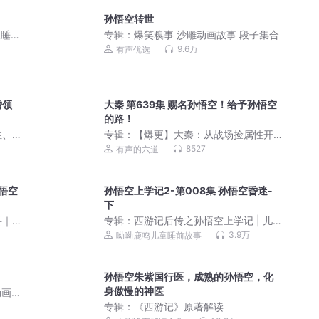
孙悟空转世
童睡前
专辑：
爆笑糗事 沙雕动画故事 段子集合
9.6万
有声优选
僧领
大秦 第639集 赐名孙悟空！给予孙悟空
的路！
性、
专辑：
【爆更】大秦：从战场捡属性开
始无敌丨系统流爽文丨历史穿越丨热血
8527
有声的六道
争霸丨玄幻丨多播
孙悟空
孙悟空上学记2-第008集 孙悟空昏迷-
下
科｜
专辑：
西游记后传之孙悟空上学记 | 儿
童睡前故事
3.9万
呦呦鹿鸣儿童睡前故事
孙悟空朱紫国行医，成熟的孙悟空，化
身傲慢的神医
动画
专辑：
《西游记》原著解读