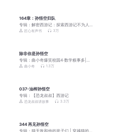
164章：孙悟空归队
专辑：
解密西游记：探索西游记不为人
知的一面 厚黑学 博弈
3万
匠心有声书
除非你是孙悟空
专辑：
曲小奇爆笑校园4·数学糗事多|小
学生笑话
1.3万
曲小奇
037-油榨孙悟空
专辑：
【恐龙叔叔】西游记
3.3万
恐龙叔叔讲故事
344 再见孙悟空
专辑：
猫无敌和他的崽子们 | 穿越猫的