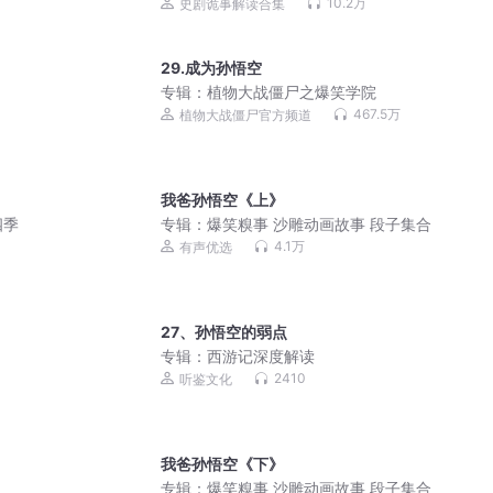
10.2万
史剧诡事解读合集
29.成为孙悟空
专辑：
植物大战僵尸之爆笑学院
467.5万
植物大战僵尸官方频道
我爸孙悟空《上》
四季
专辑：
爆笑糗事 沙雕动画故事 段子集合
4.1万
有声优选
27、孙悟空的弱点
专辑：
西游记深度解读
2410
听鉴文化
我爸孙悟空《下》
专辑：
爆笑糗事 沙雕动画故事 段子集合