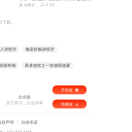
世界 | 马小川励志
4.5万
咕噜谷
3下载。
人孙悟空
俺是妖猴孙悟空
就是孙悟空
孙悟空异界记
侦探柯南
凤者倾世之一世烟雨迷蒙
风之子
杀手王之流光
手机端
企业版
员工学习，企业买单
电脑端
版权声明
自律承诺
：400-838-5616