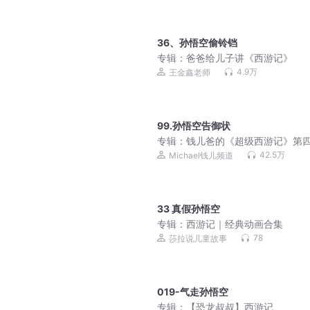
36、孙悟空偷铃铛
专辑：
爸爸给儿子讲《西游记》
4.9万
王金鑫老师
99.孙悟空告御状
专辑：
钱儿爸的《超级西游记》第
42.5万
Michael钱儿频道
33 真假孙悟空
专辑：
西游记｜经典动画合集
78
莎拉说儿童故事
019-气走孙悟空
专辑：
【恐龙叔叔】西游记