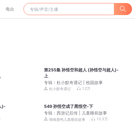
电台
第255集 孙悟空和超人 (孙悟空与超人)-
上
品
专辑：
杜小默奇遇记 | 校园故事
1.2万
杜小默奇遇记
)-
549 孙悟空成了黑悟空-下
专辑：
西游记后传 | 儿童睡前故事
事
13.3万
呦呦鹿鸣儿童睡前故事