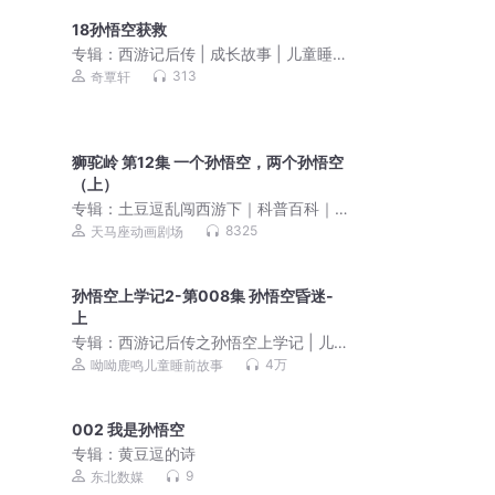
18孙悟空获救
专辑：
西游记后传 | 成长故事 | 儿童睡前
故事
313
奇覃轩
狮驼岭 第12集 一个孙悟空，两个孙悟空
（上）
专辑：
土豆逗乱闯西游下｜科普百科｜
睡前故事
8325
天马座动画剧场
孙悟空上学记2-第008集 孙悟空昏迷-
上
专辑：
西游记后传之孙悟空上学记 | 儿
童睡前故事
4万
呦呦鹿鸣儿童睡前故事
002 我是孙悟空
专辑：
黄豆逗的诗
9
东北数媒