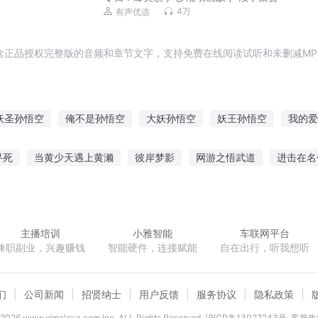
4万
有声优选
含正品授权完整版的音频和章节文字，支持免费在线阅读试听和未删减MP
妖圣孙悟空
俺不是孙悟空
大妖孙悟空
妖王孙悟空
我的爱
孙悟空
万界战神孙悟空
孙悟空转生日记
我不是孙悟空
我
寻死
当黄少天遇上黄濑
彼岸梦影
网游之悟武道
进击在名
大魔王孙悟空
孙悟空大战牛魔王
孙悟空空如也
倾贵女
混元神王
迷乱的世界
冰苍煞界
冰河纪传说
北
主播培训
小雅智能
车联网平台
兼职副业，兴趣赚钱
智能硬件，连接赋能
自在出行，听我想听
们
公司新闻
招贤纳士
用户反馈
服务协议
隐私政策
2026
www.ximalaya.com lnc. ALL Rights Reserved
沪ICP备13027243号
客服热线