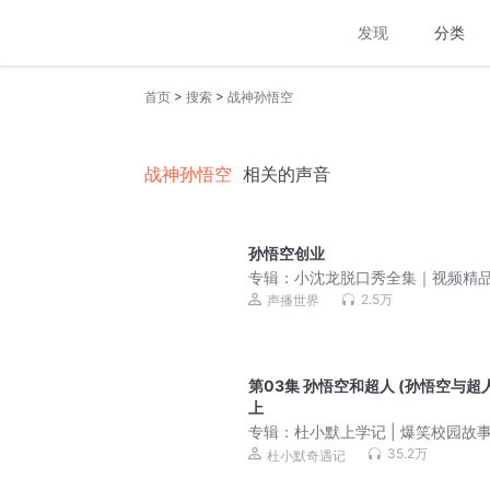
发现
分类
>
>
首页
搜索
战神孙悟空
战神孙悟空
相关的声音
孙悟空创业
专辑：
小沈龙脱口秀全集｜视频精
2.5万
声播世界
第03集 孙悟空和超人 (孙悟空与超人
上
专辑：
杜小默上学记 | 爆笑校园故
35.2万
杜小默奇遇记