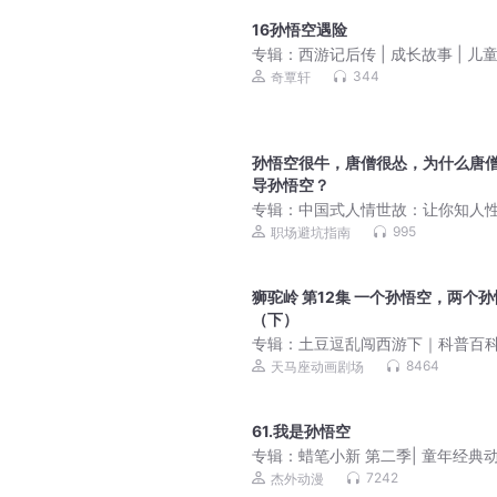
16孙悟空遇险
专辑：
西游记后传 | 成长故事 | 儿
故事
344
奇覃轩
孙悟空很牛，唐僧很怂，为什么唐
导孙悟空？
专辑：
中国式人情世故：让你知人
懂人心、通人情
995
职场避坑指南
狮驼岭 第12集 一个孙悟空，两个
（下）
专辑：
土豆逗乱闯西游下｜科普百
睡前故事
8464
天马座动画剧场
61.我是孙悟空
专辑：
蜡笔小新 第二季| 童年经典
原声音频
7242
杰外动漫