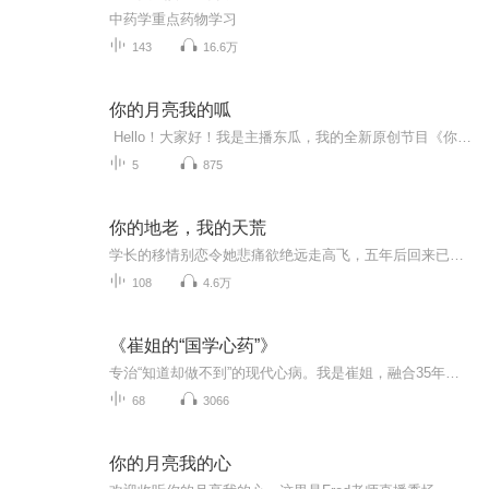
中药学重点药物学习
143
16.6万
你的月亮我的呱
Hello！大家好！我是主播东瓜，我的全新原创节目《你的月亮我的呱》在2015年9月正式启航啦！节目分为两个板块，《呱呱其谈》唠叨的是你我身边事；《心灵冬瓜汤》则是自己写的一些小随笔或者说是小涂鸦~欢迎每个双周周三下午准时收听《你的月亮我的呱》~...
5
875
你的地老，我的天荒
学长的移情别恋令她悲痛欲绝远走高飞，五年后回来已然物是人非。她以为上司的温柔能让她彻底走出阴霾，却终究只是一场镜花水月。擦肩而过的错恋，错，错，错，幸好最后那个人，没有错…标签：大女主，移情别恋，镜花水月，有情人终成眷属【作者/主播】作者...
108
4.6万
《崔姐的“国学心药”》
专治“知道却做不到”的现代心病。我是崔姐，融合35年医学实践与国学心学的跨界疗愈师。这里不聊虚理，只开两种‘处方’：1. 【通识心药】：直接化解焦虑、内耗、纠结。（如《半满人生》系列）2. 【实证心药】（我的专业核心）：深入脾胃、儿童情志、康复...
68
3066
你的月亮我的心