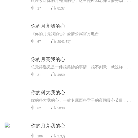
欢迎收听你的月亮我的心，这里是Fred老师直播秀场，欢迎情感问题咨询，有机会上节目哦！
17
8137
你的月亮我的心
《你的月亮我的心》爱情公寓官方电台
67
2041.6万
你的月亮我的心
总觉得遇见是一件很美妙的事情，很不刻意，就这样，你安然走着你的轨迹，突然有一天被我发现，很简单很意外，好像也在意料之中，惊鸿一瞥，或者默默记住，或者继续前行，或者费心寻觅，或者江湖相忘，都是相遇带来的美好吧。点歌台也是一种遇见，那么多的...
31
4950
你的科大我的心
你的科大我的心，一款专属西科学子的夜间暖心节目，为大家送去祝福，送去温暖，愿有我们陪伴你的西科之夜不在孤单。 ————西安科技大学校广播台全体成员
62
5830
你的月亮我的心
186
3.3万