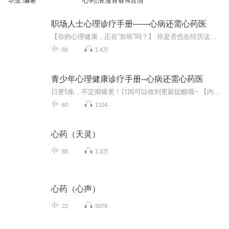
华业.编著
心药|浪漫青春&言情
职场人士心理诊疗手册——心病还需心药医
【你的心理健康，正在“加班”吗？】 你是否也在经历这样的时刻：下班后脑子仍被工作塞满，对小事易怒，夜晚焦虑失眠，却觉得“大家都这样”？你可能正在经历一场无声的心理消耗战。《职场人士心理健康诊疗手册》就是为你准备的“心理急救箱”。这本书不讲...
66
1.4万
青少年心理健康诊疗手册--心病还需心药医
日更5集，不定期爆更！订阅可以收到更新提醒哦~ 【内容简介】 如何维护与促进青少年身体、心理健康地成长，是家长、学校及全社会都十分关心的大事。作者结合常年心理卫生中心的工作经验，介绍了青少年常见的心理问题症状，引导读者特别是家长正面理解...
60
1104
心药（天灵）
85
1.3万
心药（心声）
22
9079