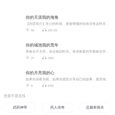
你的天涯我的海角
【内容简介】年少的时候，青春懵懂的你有没有这样关注一个人：不知道他的名字，只知道有时候他会在那儿出现；想认识他，却总是无法上前一步。随着岁月的流逝，你能不能记得当初让你隐隐牵挂的人，你会不会在茫茫人海中留意他的身影。南京十月的秋天，在我...
69
105.3万
你的城池我的荒年
青春永不天亮，命运铭刻时光。单亲家庭的常晓春在学校备受欺凌，偶然被夺目闪耀的少年时光解救。两个人开始了懵懂的友情，也注定了一生的悲剧。晓春的姑姑和时光的爸爸抛弃一切私奔，让两个家庭同时陷入崩塌的境地。时光因此当众羞辱她，让她的青春期开始...
27
1081
你的月亮我的心
如果你深夜失眠，如果你愿意分享自己的故事，愿意倾听别人的故事，欢迎来收听你的月亮我的心。我们将听尽“柴米油盐”，感悟百味人生。既是心灵的出口，也是情感的树洞。以微博私信，qq邮箱等方式收集听众的来稿，再从中选一些有代表意义的，具有大众性，...
8
6781
您是不是在找：
武药神帝
药人传奇
总裁有病夫人有药