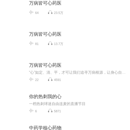
万病皆可心药医
64
23.5万
万病皆可心药医
81
13.7万
万病皆可心药医
“心”如定、清、平，才可让我们追寻万病根源，让身心自由放松，永享天年。
22
4591
你的热刺我的心
一档热刺球迷自由连麦的直播节目
6
5871
中药学核心药物