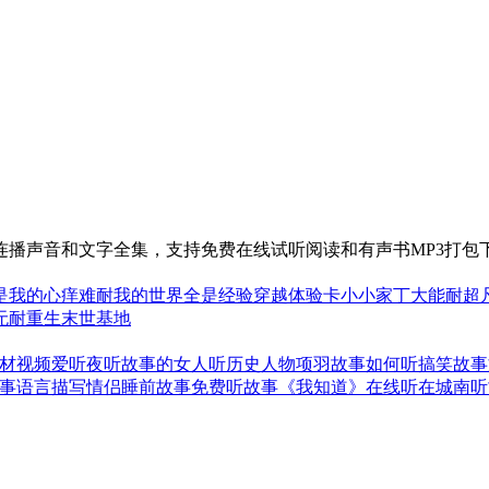
播声音和文字全集，支持免费在线试听阅读和有声书MP3打包
是我的心痒难耐
我的世界全是经验
穿越体验卡
小小家丁大能耐
超
无耐
重生末世基地
材视频
爱听夜听故事的女人
听历史人物项羽故事
如何听搞笑故事
事语言描写
情侣睡前故事免费听
故事《我知道》在线听
在城南听