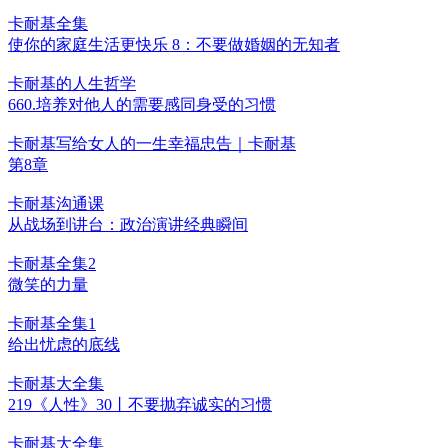
卡耐基全集
使你的家庭生活更快乐 8：不要做婚姻的无知者
卡耐基的人生哲学
660.培养对他人的需要感同身受的习惯
卡耐基写给女人的一生幸福忠告｜卡耐基
第8章
卡耐基沟通课
从战场到讲台：政治演讲经典瞬间
卡耐基全集2
微笑的力量
卡耐基全集1
给出忧虑的底线
卡耐基大全集
219《人性》30丨不要抛弃诚实的习惯
卡耐基大全集