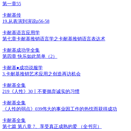
第一章55
卡耐基传
19.从表演到演说p56-58
卡耐基语言应用学
第七章卡耐基推销语言学之卡耐基推销语言表达术
卡耐基成功学全集
第四章 快乐如此简单（2）
卡耐基●成功说服学
3.卡耐基推销艺术应用之创造再访机会
卡耐基全集
219《人性》30丨不要抛弃诚实的习惯
卡耐基全集
《人性的弱点》039伟大的事业因工作的热忱而获得成功
卡耐基全集
第七篇 第八章 7、享受真正成熟的爱 （全书完）