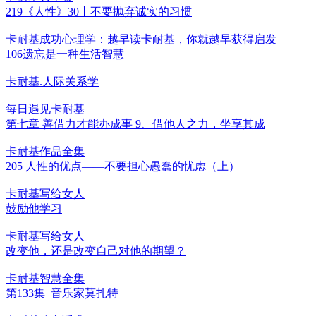
219《人性》30丨不要抛弃诚实的习惯
卡耐基成功心理学：越早读卡耐基，你就越早获得启发
106遗忘是一种生活智慧
卡耐基.人际关系学
每日遇见卡耐基
第七章 善借力才能办成事 9、借他人之力，坐享其成
卡耐基作品全集
205 人性的优点——不要担心愚蠢的忧虑（上）
卡耐基写给女人
鼓励他学习
卡耐基写给女人
改变他，还是改变自己对他的期望？
卡耐基智慧全集
第133集_音乐家莫扎特