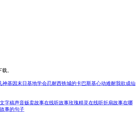
下载。
凡神基因
末日基地
学会忍耐
西铁城的卡巴斯基
心动难耐
我欲成仙
文字稿
声音贩卖故事在线听
故事玫瑰精灵在线听
折扇故事在哪
故事的句子