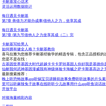
卡耐基攻心话术
灵活运用数据统计
每日遇见卡耐基
第7章 善借力才能办成事|借他人之力，坐享其成
每日遇见卡耐基
第7章 |第九节借他人之力坐享其成（二）完
卡耐基写给男人
如何拥有健全人格？卡耐基教你
喜马拉雅为您推荐卡耐基经验学的精选专辑，包含正品授权的连
您是不是在找：
古基因世界
基因大时代
超越卡卡卡罗
转基因人
你好我是基德
你
仙耐我何
武神基因
漫威我有神级体验卡
海贼之萨卡斯基
高达之
最新搜索推荐：
晚上听恐怖故事app
听锅宝贝讲睡前故事免费听
听故事的片头素
里可以听
麻辣兔子故事在线听
听少儿故事用什么app
听鱼说话故
开放平台
对接海量精彩内容