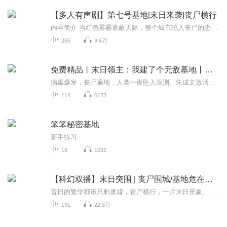
【多人有声剧】第七号基地|末日来袭|丧尸横行
内容简介 当红色雾霾遮蔽天际，整个城市陷入丧尸的恐怖阴影，年轻上班族苏昊成为了少数幸存者之一。在家中孤军奋战的日子里，他意外被丧尸咬伤，却奇迹般地活了下来，甚至获得了超乎寻常的恢复能力。面对丧尸的步步紧逼，苏昊决定挺身而出，不仅要在公寓...
265
9.6万
免费精品丨末日领主：我建了个无敌基地丨道祖姊妹篇
病毒爆发，丧尸遍地，人类一夜坠入深渊。朱成文激活末日生存系统，开局第一件事 冲进尸群，救下挚爱！别人还在捡垃圾求生，他已经靠着系统，占下顶级安全区。清丧尸、筑高墙、收税搞基建，用信用点统治基地。水电重启，灯火亮起的那一刻，敢来挑衅的暴徒...
114
6123
笨笨秘密基地
新手练习
19
1032
【科幻双播】末日突围 | 丧尸围城/基地危在旦夕
昔日的繁华都市只剩废墟，丧尸横行，一片末日景象。 科学家发现了丧尸的秘密，掌握了反击的钥匙。 幸存者能否从末日中突围，成败在此一举！
191
22.3万