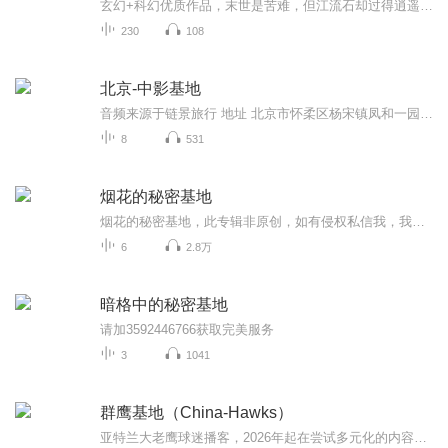
玄幻+科幻优质作品，末世是苦难，但江流石却过得逍遥自在，任凭外面僵尸如潮，江流石有大餐吃，有软床睡，任凭你生无可恋的校花美女，上来住几天也会对生命充满希望。末世即将到来，江流石意外得到了一个可以让交通工具改装升级的黑科技。扫描一下，立刻就...
230
108
北京-中影基地
音频来源于链景旅行 地址 北京市怀柔区杨宋镇凤和一园8号 票价描述 暂无 开放时间 暂无 乘车信息 1、北京东直门公交枢纽大厅内，乘坐866路（东直门-雁栖开发区）公交车，中影基地站下车即到。2、北京东直门长途汽车站乘916、936在南华市场下，马路对面换东...
8
531
烟花的秘密基地
烟花的秘密基地，此专辑非原创，如有侵权私信我，我速删，凑字凑字
6
2.8万
暗格中的秘密基地
请加3592446766获取完美服务
3
1041
群鹰基地（China-Hawks）
亚特兰大老鹰球迷播客，2026年起在尝试多元化的内容（广州龙狮、足球等）