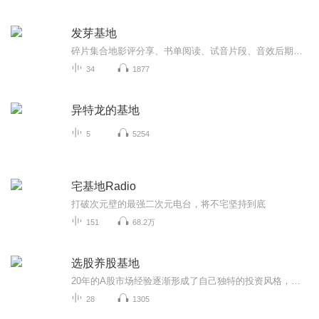
发芽基地
碎片集合地影评分享、书单阅读、试音片段、音效后期、日记、生活感悟、时事新闻...世人攘攘，皆为利往有你同行，便是晴天
34
1877
异特龙的基地
5
5254
宅基地Radio
打破次元壁的最强二次元电台，将不宅坚持到底
151
68.2万
选股养股基地
20年的A股市场经验逐渐形成了自己独特的投资风格，投资是一场修行！股市有风险，投资需谨慎，本专辑仅作经验分享技术分析，不做任何投资建议，据此投资风险自负！
28
1305