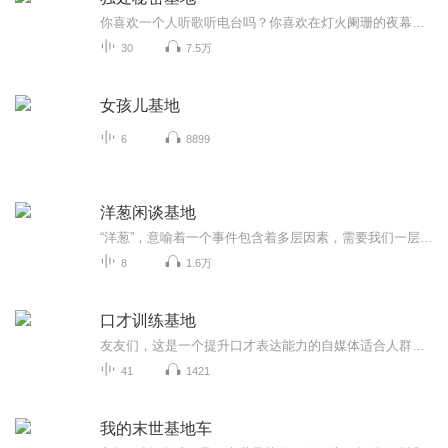
你喜欢一个人听歌听电台吗？你喜欢在灯火阑珊的夜幕底下散步吗？你喜欢在下雨天一个人窝在房间里看喜欢的电影吗？如果你说喜欢，那我单方面的邀请你加入我的秘密基地啦。每天晚上，给我一首歌的时间。我是盏灯十里。一个想要做原创电台的“独处星”人。期待这里会成为我们的秘密基地。
30
7.5万
女孩儿基地
6
8899
洋葱闲谈基地
“洋葱”，意喻着一个事件包含着多层因素，需要我们一层层地剥开，从不同层面、角度去观察，才能看到其真正本质，让人在幽默中思索。以讽刺性幽默的故事作为引子，探讨事件真实情况，挖掘背后的深刻内涵，引导听众从不同角度发现事件的真相，并联系到自己...
8
1.6万
口才训练基地
友友们，这是一个提升口才表达能力的自媒体适合人群：想改善口才表达的宝子们节目主题：朗读训练、绕口令、述思用等丰富内容更新频率：每日一更，欢迎大家订阅️主播寄语：坚持 100 天，见证自己的蜕变我会不定期在评论中抽取大家的问题，在节目中解答哦，...
41
1421
我的末世基地车