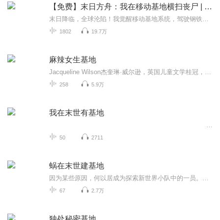
【免费】末日方舟：我在移动基地横扫丧尸 | 恐怖
末日降临，全球沦陷！我觉醒移动基地系统，驾驶钢铁巨兽横扫丧尸潮。种田养殖，科技升级，打造末世最强堡垒。从孤身一人到建立势力，看我在废土世界，如何以移动方舟，开辟人类新家园！安全区所过之处，寸尸不生！
1802
19.7万
麻辣女生基地
Jacqueline Wilson杰奎琳·威尔逊，英国儿童文学桂冠，也是英国图书馆年度借阅数最高的作家，作品超过七十本，单在英国一地就畅销超过两千万本。她擅长处理「麻烦」的主题──沮丧、犹豫、寂寞、恐惧等，但因为笔调像个孩子，语气幽默诙谐，反而深受大小读者的喜爱。作为“麻辣女生基地”的独立缔造者，当代最具人气的儿童文学作家、被誉为英国“辣奶”、“图书馆女皇”的杰奎琳.威尔逊（Jacqueline Wilson）,她的作品不仅深受读者喜爱，也频获好评，曾获得英国《卫报...
258
5.9万
我在末世有基地
50
2711
蜗在末世建基地
因为某些原因，何以居成为探索新世界小队中的一员。那是一个被遗弃的世界，数以万亿的丧尸怪物，暗黑生物充斥在世界的各个角落。那个世界，被称为暗黑大陆。当众人努力在末世拼搏生存，提升实力以寻找强大基地庇护的时候，最弱小最宅的那一只已经靠着自带房产成为末世房产大亨。至于众人心心念念的实力问题，当那只弱小的悠懒蜗牛走到哪身后都跟着一群神熗手，一群火箭兵，甚至一群机甲兵的时候，众人柠檬了我辛辛苦苦打丧尸，你却宅出一片天。系统，基建，末日，萌，甜，架空未来一只蜗牛精在末世建基地的故事...
67
2.7万
独处秘密基地