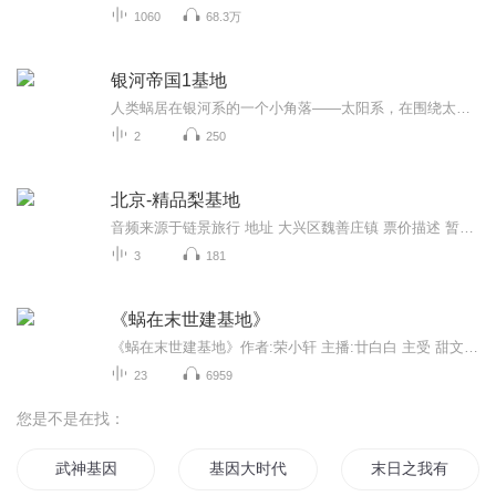
1060
68.3万
银河帝国1基地
人类蜗居在银河系的一个小角落——太阳系，在围绕太阳旋转的第三颗行星上，生活了十万年之久。 人类在这个小小的行星（他们称之为“地球”）上，建立了两百多个不同的行政区域（他们称之为“国家”），直到地球上诞生了第1个会思考的机器人。 在机器人的帮...
2
250
北京-精品梨基地
音频来源于链景旅行 地址 大兴区魏善庄镇 票价描述 暂无 开放时间 8：00-21：00 乘车信息 暂无
3
181
《蜗在末世建基地》
《蜗在末世建基地》作者:荣小轩 主播:廿白白 主受 甜文 小蜗牛精简介:因为某些原因，何以居成为探索新世界小队中的一员。那是一个被遗弃的世界，数以万亿的丧尸、怪物，暗黑生物充斥在世界的各个角落。那个世界，被称为暗黑大陆。当众人努力在末世拼搏生存...
23
6959
您是不是在找：
武神基因
基因大时代
末日之我有一个基