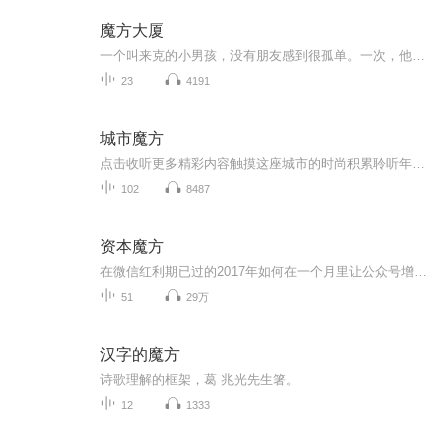
魔方大厦
一个叫来克的小男孩，没有朋友感到很孤单。一次，他在拼魔方的时候，魔方越莱克在变越大越变越大，来克走到魔方面前，把右下角那个方框的白色塑料贴贴面揭开了一个角，惊奇的发现里面是一个世界!走进去一看，第一个世界是玻璃城，第二个是玩具树，第三个是积木世界，第四个是火车国家，第五个是神奇的一个银行，是装不开心的事情，第六个是。蜻蜓国家。其实，一共有25个世界，每过一会儿都会换一个世界，所以，国家的邻居都不同，而且他们那的时间也很长。，地球的一秒，就是他们魔方大厦的一天!就让我们一起看看这次奇妙的旅行吧!
23
4191
城市魔方
点击收听更多精彩内容触摸这座城市的时尚积累聆听年轻族群的新锐境界心动各路潮人的流行主张变幻莫测 最in的潮流风尚就在《城市魔方》~主播：金兴 西安交通旅游广播《城市魔方》主持...
102
8487
资本魔方
在微信红利期已过的2017年如何在一个月里让公众号增加5--10万精准粉丝？懂行的人请加我微信号：kefu168999 -- 咨询我，立即给你上案例！微信公众号 | 微商个人号 | 产品推广 | 品牌宣传 | 等等.....只要需要通过微信裂变引流，你就需要！
51
29万
汉字的魔方
诗歌理解的框架，葛 兆光先生箸。
12
1333