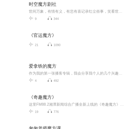
时空魔方剧社
世间万象，有情有义，有悲有喜记录红尘俗事，笑看世间万象。你问人世间情为何物你叹义字当头人不自己你哭悲欢离合掌中沙你笑红颜碧树镜中花请看魔方剧场﹣-﹣你的故事这里也有。时空魔方剧社﹣--﹣坚持原！主播介绍后期半缘君 主播：可君意师姐 张宗吾 梅...
9
344
《官运魔方》
21
1090
爱拿铁的魔方
作为我的第一张播客专辑，我会分享我个人的几个兴趣点以及关于它们的一些经历和故事，如果您与我的兴趣相同，那很高兴认识了志同道合的一位新朋友，如果您的兴趣不同且愿意和我分享讨论，请在评论区留下您的话题，我会一一回复并送上神秘小礼物呦！
4
492
《奇趣魔方》
这里FM88.2湘潭新闻综合广播全新上线的《奇趣魔方》，欢迎大家和羽翟一同开启“上学路上的科普课堂”！每周一-周五早上的7:30-8:00的半小时，将会由羽翟带着大家一同来探索奇妙的世界。我们栏目组联合湘潭市科协为大家邀请几十位科普专家坐镇节目，为咱们...
19
776
匆匆老师魔方课