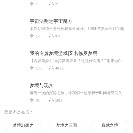
1
21
宇宙法则之宇宙魔方
本作品围绕一系列神秘事件展开。1969 年美国登月宇航员遭遇外星人，引发对月球空心及外星文明的猜测。尼克·阿姆斯特朗临终遗言带来外星威胁与陨石危机，美国宇航局的行动又有新发现。尼克和女友丽莎的探险以意外收场，丽莎被神秘漩涡卷入疑似平行宇宙，尼...
12
972
我的专属梦境游戏|又名修罗梦境
【内容简介】“虚拟梦境设备？这是什么鬼？”“用来做白日梦的？没兴趣。”“什么，百分百虚拟现实？一个晚上能当半年用，还能从现实中复制一个角色？嗯，真香。”“第一个梦境，当世界其他所有人都消失，只剩下我一个？”......【作者/主播简介】作者：碧...
153
46.7万
梦境与现实
每周一次的探秘之旅，让我们一起穿梭于时间与空间的交错中，追踪世界各地的热点事件，剖析背后的人生哲理与神秘现象。无论是社会热点还是未解之谜，我们都将用独特的视角为你解读，不让任何值得思考的时刻从你身边溜走。在这个充满未知与惊喜的世界里，让...
32
1917
您是不是在找：
梦境幻想之时空魔方
梦境之三国
真武之境