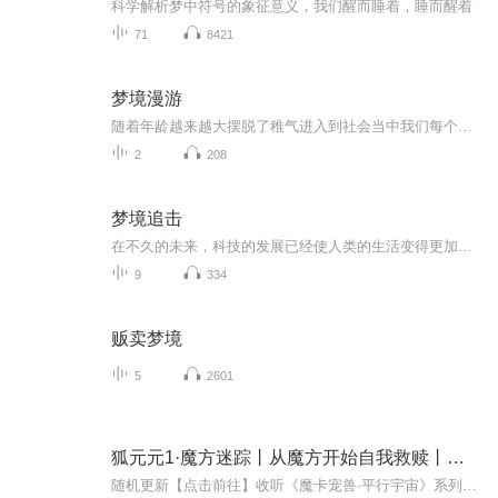
科学解析梦中符号的象征意义，我们醒而睡着，睡而醒着
71
8421
梦境漫游
随着年龄越来越大摆脱了稚气进入到社会当中我们每个人都开始去学着扮演好一个成熟理智的成年人而内在的那份天真和内心深处的自己是否只有在每天晚上的梦境中或醉酒后的独处时光里才能肆无忌惮地重现这首歌就是描绘一个异想天开的梦一个成年人做的稚嫩的梦...
2
208
梦境追击
在不久的未来，科技的发展已经使人类的生活变得更加便利和高效。虚拟现实技术已经达到了全面普及的程度，人们可以通过梦境技术实现各种奇幻的体验。梦境研制所成为了一个重要的机构，负责研发和提供各种梦境体验服务。然而，随着科技的进步，一些梦境开始...
9
334
贩卖梦境
5
2601
狐元元1·魔方迷踪丨从魔方开始自我救赎丨多特熊20
随机更新【点击前往】收听《魔卡宠兽·平行宇宙》系列专辑：▷《手表里的魔卡宠兽之木筏求生》◁▷《手表里的魔卡宠兽之魔宠时代》◁▷《手表里的魔卡宠兽之魔宠农场》◁【点击前往】收听《山海经·二十八星宿》系列专辑：▷《虎小满领主求生记》◁▷《龙...