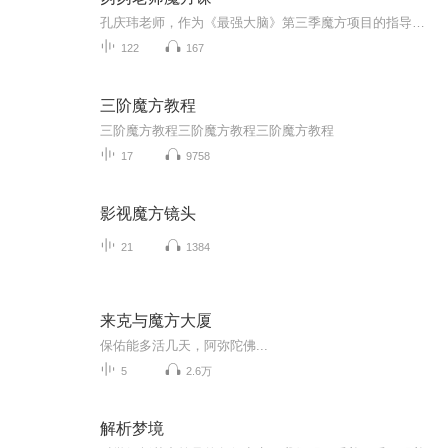
孔庆玮老师，作为《最强大脑》第三季魔方项目的指导与总裁判，以及第四季魔方项目的总裁判，拥有深厚的魔方技艺与教学经验。他将引领你进入魔方的奇妙世界，从基础入门到高阶技巧，一步步带你玩转魔方，掌握速拧秘诀，真正实现从入门到精通的飞
122
167
三阶魔方教程
三阶魔方教程三阶魔方教程三阶魔方教程
17
9758
影视魔方镜头
21
1384
来克与魔方大厦
保佑能多活几天，阿弥陀佛...
5
2.6万
解析梦境