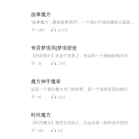
故事魔方
“故事魔方：睡前故事系列”，一个精心打造的睡前儿童故事频道，旨在为孩子们营造一个温馨、宁静的睡前时光。在这个系列中，我们相信一个好故事能成为孩子进入甜美梦乡的最佳伙伴。- 精选故事：我们精心挑选和编写适合睡前聆听的故事，内容温馨正面，避免...
1997
11.5万
奇异梦境局|梦境密使
【内容简介】在这个世界上，有这样一个神秘的地方叫奇异梦境局。每当孩子们夜晚都进入梦乡之后，奇异梦境局便开始忙碌起来。这里每晚都有来自孩子们想象中的各个神秘星球、神秘世界的仙子、精灵、外星人、怪兽等往返出入。要知道想要进入孩子们的梦境世界...
26
2.9万
魔方神手魔掌
这是一个通往魔方大门的世界，是一个很有意思的旅行，在这个之旅，你可以坐上魔方坐的火车，魔方坐的飞机，以及魔方坐的楼，你可以在里面尽情的享受无限快乐，你知不知道在这一个小小的魔方竟然有如此威力？如此神奇，如此令你烧脑，不管你知与否，跟我一起来旅游吧！
15
1112
时尚魔方
【时尚魔方】颂赏生活的人，总会在某一段时光中找到与生俱来的第六感。无关时光的映像，鉴赏与时尚，摩登与流行，经典与传世。时尚魔方，送赏的不仅仅是娱乐。
100
1万