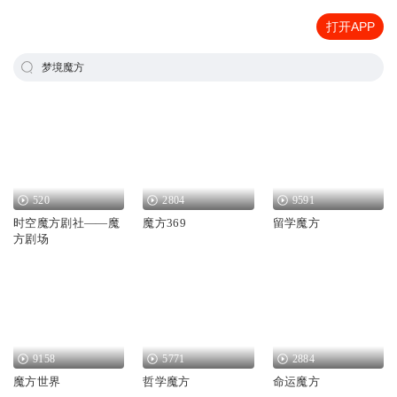
打开APP
梦境魔方
520
2804
9591
时空魔方剧社——魔
魔方369
留学魔方
方剧场
9158
5771
2884
魔方世界
哲学魔方
命运魔方