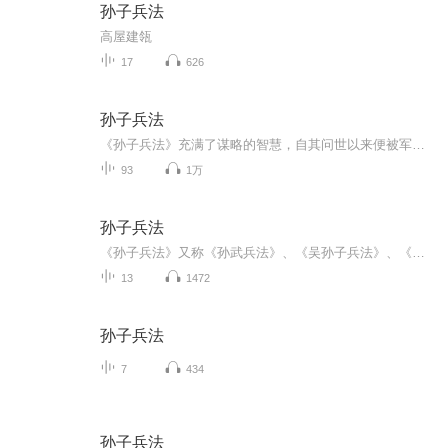
孙子兵法
高屋建瓴
17
626
孙子兵法
《孙子兵法》充满了谋略的智慧，自其问世以来便被军事家们视为指导战争的金科玉律。孙武更是被海内外人士誉为“东方兵圣”“东方兵学的鼻祖”“超越中华文化圈对世界产生影响的少数中国伟人之一”。《孙子兵法》不仅为军事行动提供了理论依据，还对政治、...
93
1万
孙子兵法
《孙子兵法》又称《孙武兵法》、《吴孙子兵法》、《孙子兵书》《孙武兵书》等，是中国现存最早的兵书，也是世界上最早的军事著作，被誉为“兵学圣典”。
13
1472
孙子兵法
7
434
孙子兵法