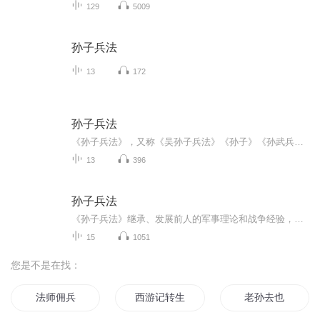
129
5009
孙子兵法
13
172
孙子兵法
《孙子兵法》，又称《吴孙子兵法》《孙子》《孙武兵法》，是中国古代的军事著作之一，是中国现存最早的兵书，也是世界上最早的军事著作，被誉为“兵学圣典”，置于《武经七书》之首，作者是春秋时期齐国人孙武。《孙子兵法》诞生已有2500年历史，历代都有...
13
396
孙子兵法
《孙子兵法》继承、发展前人的军事理论和战争经验，揭示了战争的若干客观规律，具有朴素的唯物论和辩证法思想，被誉为“兵经”，在世界军事史上也占有突出的地位。
15
1051
您是不是在找：
法师佣兵
西游记转生孙大圣
老孙去也