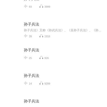
93
3999
孙子兵法
孙子兵法》又称《孙武兵法》、《吴孙子兵法》、《孙子兵书》、《孙武兵书》等，是中国现存最早的兵书，也是世界上最早的军事著作，早于克劳塞维茨《战争论》约2300年，被誉为“兵学圣典”。共有六千字左右，一共十三篇。作者为春秋时祖籍齐国乐安的吴国将军孙武。《孙子兵法》是中国古代军事文化遗产中的璀璨瑰宝，优秀传统文化的重要组成部分，是古代军事思想精华的集中体现。...
39
1916
孙子兵法
25
926
孙子兵法
14
9289
孙子兵法