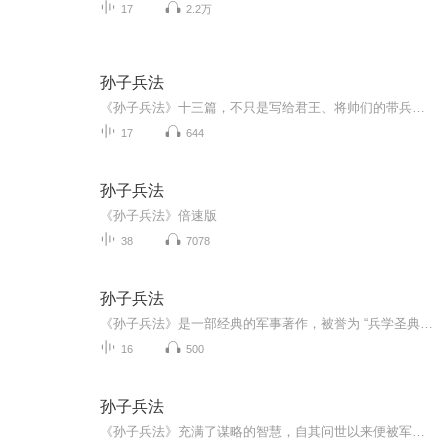
17
2.2万
孙子兵法
《孙子兵法》十三篇，不只是写给君王、将帅们的带兵打仗的“智囊”，也是每一个人皆应当积极用心良苦地真真切切的阅读，并切实落实到日常工作生活中的智慧与慈悲的启迪。
17
644
孙子兵法
《孙子兵法》倍速版
38
7078
孙子兵法
《孙子兵法》是一部经典的军事著作，被誉为 “兵学圣典”，其影响力跨越时空，至今仍被广泛研究和应用。以下是关于《孙子兵法》的核心信息：历史背景与作者《孙子兵法》成书于春秋战国时期，作者普遍认为是春秋时期的齐国人孙武。这部著作总结了当时及之前...
16
500
孙子兵法
《孙子兵法》充满了谋略的智慧，自其问世以来便被军事家们视为指导战争的金科玉律。孙武更是被海内外人士誉为“东方兵圣”“东方兵学的鼻祖”“超越中华文化圈对世界产生影响的少数中国伟人之一”。《孙子兵法》不仅为军事行动提供了理论依据，还对政治、...