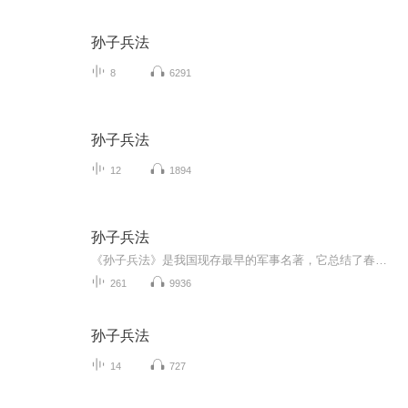
孙子兵法
8
6291
孙子兵法
12
1894
孙子兵法
《孙子兵法》是我国现存最早的军事名著，它总结了春秋末期及其以前的战争的经验，对我国古代军事思想的发展产生了重大影响，对近代西方国家也影响深远，全书共十三篇，论述了“计”、“作战”、“谋攻”、“形”、“九地”、“火攻”、“用间”等，本书可...
261
9936
孙子兵法
14
727