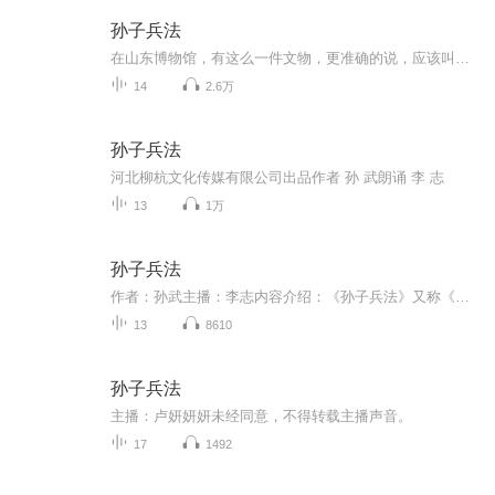
孙子兵法
在山东博物馆，有这么一件文物，更准确的说，应该叫国宝，是山东博物馆的镇馆之宝，还被评为评为“中国20世纪100项重大考古发现之一”。这件国宝就是1972年4月10日发现于山东临沂银雀山汉墓的《孙子兵法》竹简。《孙子兵法》是世界上最早的军事著作，总共十三章，6000来字。当时，各国之间作战还十分一板一眼，比起野蛮的斗上个头破血流，王公贵族们反倒是更加注重礼仪。而孙武便是改变这种情况的关键角色，可以说，是他将时代推往了一个新的阶段，让战争一词的意义发生改变。到了近现代，...
14
2.6万
孙子兵法
河北柳杭文化传媒有限公司出品作者 孙 武朗诵 李 志
13
1万
孙子兵法
作者：孙武主播：李志内容介绍：《孙子兵法》又称《孙武兵法》、《吴孙子兵法》、《孙子兵书》、《孙武兵书》等，是中国现存最早的兵书，也是世界上最早的军事著作，早于克劳塞维茨《战争论》约2300年，被誉为“兵学圣典”。共有六千字左右，一共十三篇。作者为春秋时祖籍齐国乐安的吴国将军孙武。《孙子兵法》是中国古代军事文化遗产中的璀璨瑰宝，优秀传统文化的重要组成部分，其内容博大精深，思想精邃富赡，逻辑缜密严谨，是古代军事思想精华的集中体现。
13
8610
孙子兵法
主播：卢妍妍妍未经同意，不得转载主播声音。
17
1492