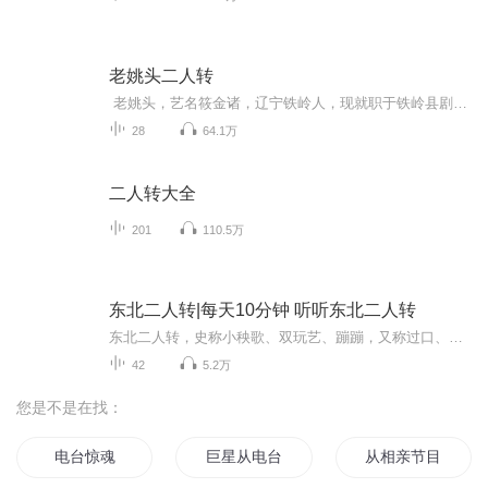
老姚头二人转
老姚头，艺名筱金诸，辽宁铁岭人，现就职于铁岭县剧团，从艺十八年。铁岭市曲艺家协会理事，曾参加过中央三套《我爱满堂彩》、中央七套《乡村四季》等省级电视台节目录制。老姚QQ：334842273微信号：yunheming18180
28
64.1万
二人转大全
201
110.5万
东北二人转|每天10分钟 听听东北二人转
东北二人转，史称小秧歌、双玩艺、蹦蹦，又称过口、双条边曲、风柳、春歌、半班戏、东北地方戏等。2006年东北二人转被列入国家级非物质文化遗产名录。本专辑收录特色二人转作品,包括了赵小军,董明珠,小豆豆等著名东北二人转演员的经典作品。一起来感受东北二人转的特有魅力。
42
5.2万
您是不是在找：
电台惊魂
巨星从电台主播开始
从相亲节目开始的