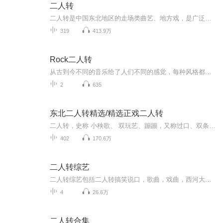
二人转
二人转是中国东北地区的走场类曲艺、地方戏，是广泛流传于吉林省、辽宁省、黑龙江省及内蒙古自治区部分地区的戏曲形式，史称小秧歌、双玩艺、蹦蹦，又称过口、风柳、春歌、半班戏、双条边曲等。二人转融合了东北秧歌、民间说唱莲花落、戏曲、东北民歌、笑...
319
413.9万
Rock二人转
从古到今不同的音乐给了人们不同的感觉，每种风格都有它的追崇者。朱烁燃（朱杰）《Rock二人转》融入中国浓郁地方色彩的二人转特色同时结合了ROCK的节奏和强劲，这种音乐创新和中西结合的新玩法让歌曲变得趣味无穷。在传递快乐和文化的同时也向世界展示了中国特色音乐的魅力，...
2
635
东北二人转精选/精选正戏二人转
二人转，史称 小秧歌、 双玩艺、蹦蹦，又称过口、双条边曲、风柳、 春歌、半班戏、东北地方戏等。它植根于汉族 民间文化，属于汉族 走唱类曲艺曲种，流行于辽宁、吉林、黑龙江三省和内蒙古东部三市一盟。东北特色二人转主要来源于 东北大秧歌和河北的 莲花...
402
170.6万
二人转综艺
二人转综艺包括二人转搞笑说口，歌曲，戏曲，西河大鼓，京东大鼓，小快板，搞笑小品等等。
4
26.6万
二人转合集