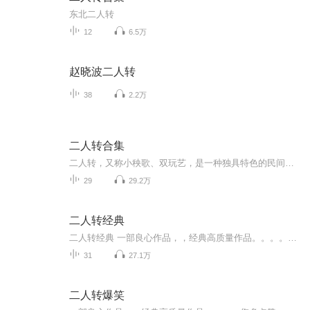
东北二人转
12
6.5万
赵晓波二人转
38
2.2万
二人转合集
二人转，又称小秧歌、双玩艺，是一种独具特色的民间艺术形式，流行于东三省、内蒙古东部、河北东北部地区。 它属于中国走唱类曲艺曲种，融合了东北秧歌、莲花落、戏曲等曲艺形式。表演形式为一男一女，服饰鲜艳，手拿扇子、手绢，边走边唱边舞。二人转名段...
29
29.2万
二人转经典
二人转经典 一部良心作品，，经典高质量作品。。。。您多点赞，多转发，就是对作品的最大支持。。小说情节跌宕起伏，紧扣事件发展脉搏。高度吸引听众的神经。。绝对震撼的经典。。。所有专辑完全免费。。。不要钱。。只要您动动手指转发，点赞就行。。。还等什么，，，赶快动手转发吧，和小伙伴一起分享好的节目。。快上车。。。。 一部良心作品，，经典高质量作品。。。。您多点赞，多转发，就是对作品的最大支持。。小说情节跌宕起伏，紧扣事件发展脉搏。高度吸引听众的神经。。绝对震撼的经典。。。所有专辑完全免费。。。不要钱。。只要您动动手指转发，点赞就行。。。还等什么，，，赶快动手转发吧，和小伙伴一起分享好的节目。。快上车。。。。
31
27.1万
二人转爆笑