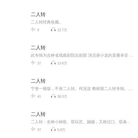
二人转
二人转经典收藏。
9
12.7万
二人转
此专辑为吉林省戏曲剧院吉剧团 演员谢小龙的直播录音 和吉剧团其他老艺术的老唱段
37
13.6万
二人转
宁舍一顿饭，不舍二人转。何况这 教材级二人转专辑。值得收藏！
41
38.3万
二人转
二人转：史称小秧歌、双玩艺、蹦蹦，又称过口、双条边曲、风柳、春歌、半班戏、东北地方戏等。表现形式为：一男一女，服饰鲜艳，手拿扇子、手绢，边走边唱边舞，表现一段故事，唱 二人转腔高亢粗犷，唱词诙谐风趣。二人转属走唱类曲艺，流行于辽宁、吉林、黑龙江三省和内蒙古东部三盟一市（现呼伦贝尔市、兴安盟、通辽市和赤峰市）。 二人转这个名字最早见于伪满洲国康德二年（1934年）四月二十七日《泰东日报》第七版“……本城（阿城）三道街某茶馆，迩来未识由某乡邀来演二人转者，一起数人，即乡间蹦蹦，美其名曰‘莲花落’，每日装扮各种角色，表演唱曲……” 1953年4月，在北京举行的第一届全国民间音乐舞蹈大会上，东北代表团的二人转节目正式参加演出，从而二人转这个名字首次得到全国文艺界的承认，并叫得越来越响。 二人转的生存和发展，得益于其与时俱进的特点，不断创新、不断吸收融合其他艺术门类。和老百姓不隔语不隔音更不隔心。二人转的表演格局为”单、双、群、戏“，即单出头、二人转、正戏、拉场戏。赵本山的表演从拉场戏起步，后步入小品，不能代表广义上甚至是狭义上的二人转。
37
5.8万