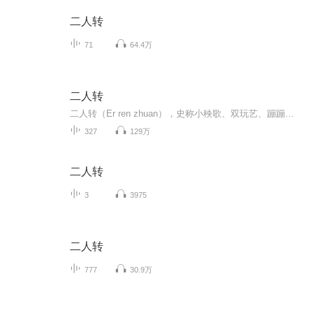
二人转
71
64.4万
二人转
二人转（Er ren zhuan），史称小秧歌、双玩艺、蹦蹦，又称过口、双条边曲、风柳、春歌、半班戏、东北地方戏等。是一种有着三百多年历史，悠远的原始文化传承的独具特色的民间艺术形式。它植根于中国东北民间文化，属于中国走唱类曲艺曲种，流行于辽宁、吉林、黑龙江、内蒙古东部三市一盟和河北省东北部等地区。表现形式为一男一女，服饰鲜艳，手拿扇子、手绢，边走边唱边舞，表现一段故事，唱腔高亢粗犷，唱词诙谐风趣。东北特色二人转主要来源于东北大秧歌和河北的莲花落。用东北人的俏皮话说：二...
327
129万
二人转
3
3975
二人转
777
30.9万