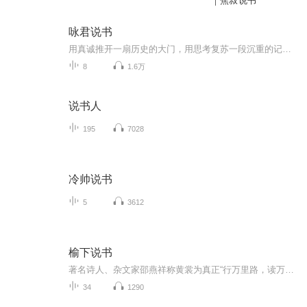
｜焦叔说书
咏君说书
用真诚推开一扇历史的大门，用思考复苏一段沉重的记忆。站在改革开放的最前言，去叩问花开的秘密？立在大海的一边，去遥望未来星空的璀璨。“广阔天地，大有作为”著名作家周敏历时三年的泣血之作，为您还原一段似曾相识的记忆同感。请您收听长篇报告文学...
8
1.6万
说书人
195
7028
冷帅说书
5
3612
榆下说书
著名诗人、杂文家邵燕祥称黄裳为真正“行万里路，读万卷书”，因而其散文视域既雄放阔大，又注重历史细节，深情冷眼，文简质腴，构建了一个极具魅力、巍然可观的“散文王国”；著名作家和报人李辉关注和研究黄裳多年，称其为最后一位满腹经纶、才情纵横又...
34
1290