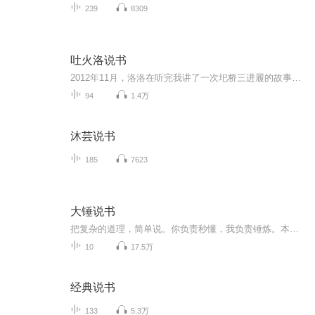
239
8309
吐火洛说书
2012年11月，洛洛在听完我讲了一次圯桥三进履的故事，随后就开始希望知道后来的，，，，，后来我利用晚饭后的时间一共为孩子讲了一百五十多段故事。从2018年开始，孩子开始准备素材，每天晚上开始给我讲故事了。
94
1.4万
沐芸说书
185
7623
大锤说书
把复杂的道理，简单说。你负责秒懂，我负责锤炼。本专辑仅提供音频解读，如果你想获得图文版信息，请关注我们的微信公众号——【千锤百炼】（ID： qcbl001），回复关键词【合集】，给你推送说书音频文字版合集；
10
17.5万
经典说书
133
5.3万