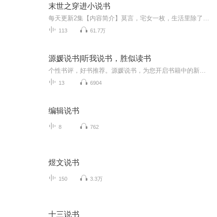
末世之穿进小说书
每天更新2集【内容简介】莫言，宅女一枚，生活里除了小说就是小说。平淡的一天里，她穿越了，穿进了一本不苏不雷的末世小说，但是她忧伤了！不苏，那就代表着人物智商高达一百二，大家都是世家子没有笨的；不雷，那就代表着逻辑合理，没有太逆天的金手指！...
113
61.7万
源媛说书|听我说书，胜似读书
个性书评，好书推荐。源媛说书，为您开启书籍中的新世界，为您解读文字中的桃花源。新奇视角，妙语解读，源媛给你说的是，书里那些你看不到的精彩。...
13
6904
编辑说书
8
762
煜文说书
150
3.3万
十三说书