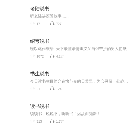
老陆说书
听老陆讲滚烫故事......
17
727
绍穹说书
谨以此作献给--天下最懂豪情重义又自强苦拼的男人们献给-一世间最懂深情妩媚又坎坷柔肠的女人们
1072
4.1万
书生说书
今日读书栏目简介在快节奏的日常里，为心灵留一处静谧角落。今日读书，与你共赴一场文字之约。无论是经典名著的深邃哲思，还是新锐作品的鲜活洞察，我们都将精选好书、提炼精华，用简短的解读陪你利用碎片时光，感受阅读的力量。让每一天的阅读，成为治愈...
21
124
读书说书
读读书，说说书，听听书！温故而知新！
313
1.7万