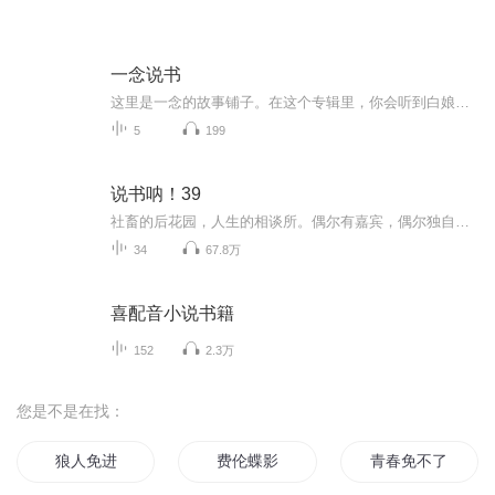
一念说书
这里是一念的故事铺子。在这个专辑里，你会听到白娘子的另一面、书生的奇遇、市井小人物的悲欢。从《三言二拍》的市井烟火，到《聊斋志异》的奇幻人间。我把那些古老的故事，用最舒服的大白话，讲给你听。不讲大道理，只讲好故事。每晚一个，陪你入眠。
5
199
说书呐！39
社畜的后花园，人生的相谈所。偶尔有嘉宾，偶尔独自一人。收听姿势和场景请随意放松。这不是曲苑杂坛，它百花齐放。不是只聊书的阅读节目，闲聊、音乐、故事会、脱口秀、小众文化、神鬼妖魔、行业交流，想怎么聊就怎么聊，想到哪儿就说到哪儿，内容无拘无...
34
67.8万
喜配音小说书籍
152
2.3万
您是不是在找：
狼人免进
费伦蝶影
青春免不了犯二