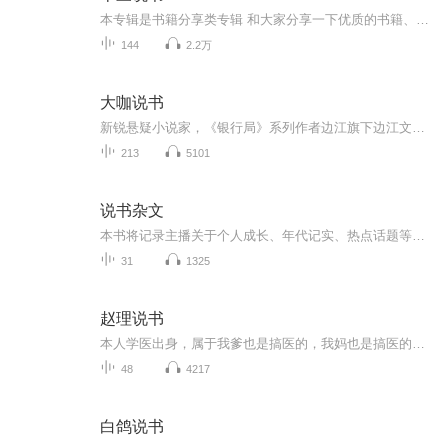
本专辑是书籍分享类专辑 和大家分享一下优质的书籍、小说，喜欢请关注请注意 本专辑原作者 B站UP（十三兰德在说书），如有侵权请联系。
144
2.2万
大咖说书
新锐悬疑小说家，《银行局》系列作者边江旗下边江文化讲书频道特邀知名心理学博士Janie老师开启一段异彩纷呈的心理学旅程。Janie博士，毕业于英国谢菲尔德大学，获发展与教育心理学博士学位。上海市学校心理咨询师， 心理学讲师。在包括SSCI期刊在内的学术...
213
5101
说书杂文
本书将记录主播关于个人成长、年代记实、热点话题等说书的杂文。
31
1325
赵理说书
本人学医出身，属于我爹也是搞医的，我妈也是搞医的，我们全小区都是搞医的。前段时间母亲生病，为了给她病中为了给她做病号饭，看了六百多本中医古籍中关于食疗的部分，所以有了这个节目
48
4217
白鸽说书