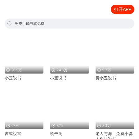
打开APP
免费小说书旗免费
20.9万
24.3万
9.7万
小匠说书
小宝说书
费小五说书
6736
875
3.3万
書式說書
说书阁
老人与海｜免费小说