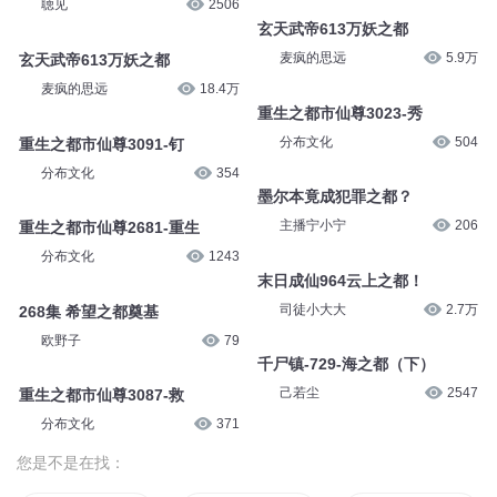
聴见
2506
玄天武帝613万妖之都
麦疯的思远
5.9万
玄天武帝613万妖之都
麦疯的思远
18.4万
重生之都市仙尊3023-秀
分布文化
504
重生之都市仙尊3091-钉
分布文化
354
墨尔本竟成犯罪之都？
主播宁小宁
206
重生之都市仙尊2681-重生
分布文化
1243
末日成仙964云上之都！
司徒小大大
2.7万
268集 希望之都奠基
欧野子
79
千尸镇-729-海之都（下）
己若尘
2547
重生之都市仙尊3087-救
分布文化
371
您是不是在找：