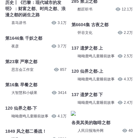
285 禁卫之都
历史丨《巴黎：现代城市的发
明》：财富之都、时尚之都、浪
酷匠听书
12.1万
漫之都的诞生之路
喜马讲书
3.1万
第6604集 古夜之都
怀谷文化
2.2万
第1646集 千妖之都
夜彦
3.7万
137 遗梦之都 上
呦呦鹿鸣儿童睡前故事
2.5万
第23章 严寒之都
思言会工作室
857
120 仙界之都-上
呦呦鹿鸣儿童睡前故事
4.3万
第16集 早餐之都
大智慧和小硕果
3414
137 遗梦之都 下
呦呦鹿鸣儿童睡前故事
2.4万
120 仙界之都-下
呦呦鹿鸣儿童睡前故事
4.1万
各美其美的咖啡之都
人民日报海外网
40
1849 风之都二番战！