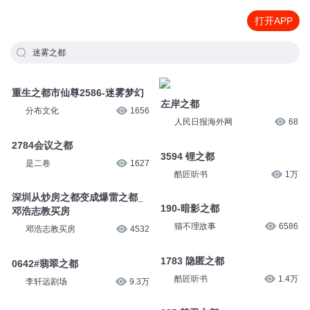
打开APP
迷雾之都
重生之都市仙尊2586-迷雾梦幻
左岸之都
分布文化
1656
人民日报海外网
68
2784会议之都
3594 锂之都
是二卷
1627
酷匠听书
1万
深圳从炒房之都变成爆雷之都_
190-暗影之都
邓浩志教买房
猫不理故事
6586
邓浩志教买房
4532
1783 隐匿之都
0642#翡翠之都
酷匠听书
1.4万
李轩远剧场
9.3万