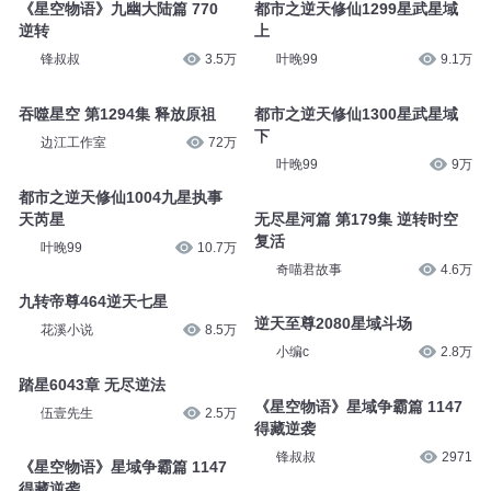
曲小奇
42.8万
锋叔叔
3177
《星空物语》九幽大陆篇 770
都市之逆天修仙1299星武星域
逆转
上
锋叔叔
3.5万
叶晚99
9.1万
吞噬星空 第1294集 释放原祖
都市之逆天修仙1300星武星域
下
边江工作室
72万
叶晚99
9万
都市之逆天修仙1004九星执事
天芮星
无尽星河篇 第179集 逆转时空
复活
叶晚99
10.7万
奇喵君故事
4.6万
九转帝尊464逆天七星
逆天至尊2080星域斗场
花溪小说
8.5万