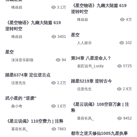
小编c
2.8万
踏星6043章 无尽逆法
《星空物语》星域争霸篇 1147
伍壹先生
2.5万
得藏逆袭
锋叔叔
2971
《星空物语》星域争霸篇 1147
得藏逆袭
《星空物语》九幽大陆篇 619
锋叔叔
3.1万
逆转时空
锋叔叔
4万
《星空物语》九幽大陆篇 619
逆转时空
星空
锋叔叔
3401
人人娱乐
102
星空
第34章 八星逆命人？
沫沫音乐剧场
94
老匠说书_Lucky
5725