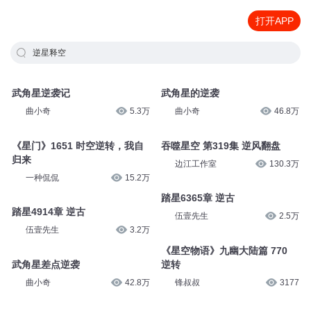
打开APP
逆星释空
武角星逆袭记
武角星的逆袭
曲小奇
5.3万
曲小奇
46.8万
《星门》1651 时空逆转，我自
吞噬星空 第319集 逆风翻盘
归来
边江工作室
130.3万
一种侃侃
15.2万
踏星6365章 逆古
踏星4914章 逆古
伍壹先生
2.5万
伍壹先生
3.2万
《星空物语》九幽大陆篇 770
武角星差点逆袭
逆转