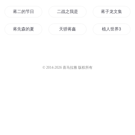
蒋二的节日贺文
二战之我是蒋纬国
蒋子龙文集12人
蒋先森的夏天
天骄蒋鑫
植人世界3
蒋少你的小酥心又跑了
蒋子龙文学回忆录
重新来过3
3号传奇
蒋先生的小娇妻
蒋子龙文集10难
© 2014-
2026
喜马拉雅 版权所有
帝国3人类文明
简蒋日常
我的剑网3
造梦西游3
夏宝传3
蒋家琪的猫
蒋子龙文集14人生笔记
花千骨3