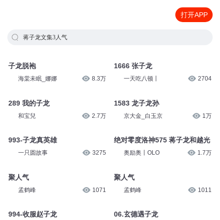
打开APP
蒋子龙文集3人气
子龙脱袍
1666 张子龙
海棠未眠_娜娜
8.3万
一天吃八顿丨
2704
289 我的子龙
1583 龙子龙孙
和宝兒
2.7万
京大金_白玉京
1万
993-子龙真英雄
绝对零度洛神575 蒋子龙和越光
一只圆故事
3275
奥励奥丨OLO
1.7万
聚人气
聚人气
孟鹤峰
1071
孟鹤峰
1011
994-收服赵子龙
06.玄德遇子龙