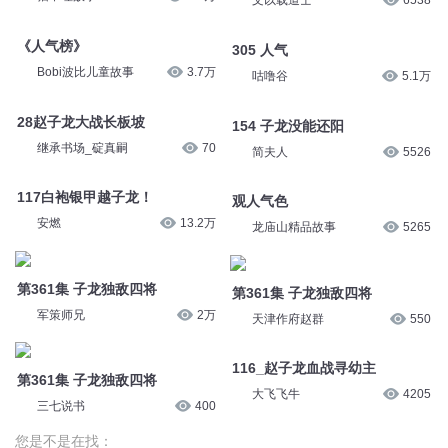
文以载道士
6538
《人气榜》
305 人气
Bobi波比儿童故事
3.7万
咕噜谷
5.1万
28赵子龙大战长板坡
154 子龙没能还阳
继承书场_碇真嗣
70
简夫人
5526
117白袍银甲越子龙！
观人气色
安燃
13.2万
龙庙山精品故事
5265
第361集 子龙独敌四将
第361集 子龙独敌四将
军策师兄
2万
天津作府赵群
550
116_赵子龙血战寻幼主
第361集 子龙独敌四将
大飞飞牛
4205
三七说书
400
您是不是在找：