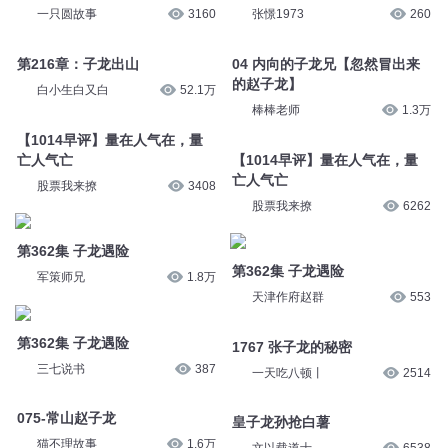
一只圆故事
3160
张憬1973
260
第216章：子龙出山
04 内向的子龙兄【忽然冒出来
的赵子龙】
白小生白又白
52.1万
棒棒老师
1.3万
【1014早评】量在人气在，量
亡人气亡
【1014早评】量在人气在，量
亡人气亡
股票我来撩
3408
股票我来撩
6262
第362集 子龙遇险
第362集 子龙遇险
军策师兄
1.8万
天津作府赵群
553
第362集 子龙遇险
1767 张子龙的秘密
三七说书
387
一天吃八顿丨
2514
075-常山赵子龙
皇子龙孙抢白薯
猫不理故事
1.6万