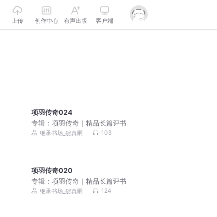
上传
创作中心
有声出版
客户端
项羽传奇024
专辑：
项羽传奇｜精品长篇评书
103
继承书场_碇真嗣
项羽传奇020
专辑：
项羽传奇｜精品长篇评书
124
继承书场_碇真嗣