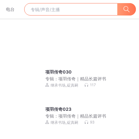
电台
项羽传奇030
专辑：
项羽传奇｜精品长篇评书
117
继承书场_碇真嗣
项羽传奇023
专辑：
项羽传奇｜精品长篇评书
93
继承书场_碇真嗣