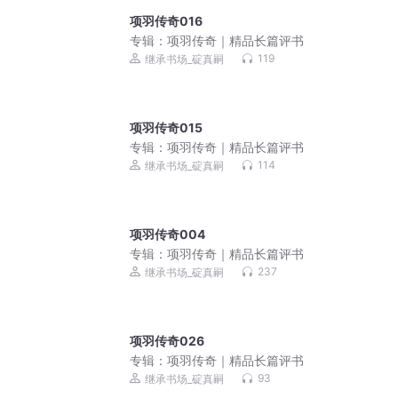
项羽传奇016
专辑：
项羽传奇｜精品长篇评书
119
继承书场_碇真嗣
项羽传奇015
专辑：
项羽传奇｜精品长篇评书
114
继承书场_碇真嗣
项羽传奇004
专辑：
项羽传奇｜精品长篇评书
237
继承书场_碇真嗣
项羽传奇026
专辑：
项羽传奇｜精品长篇评书
93
继承书场_碇真嗣