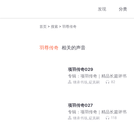
发现
分类
>
>
首页
搜索
羽尊传奇
羽尊传奇
相关的声音
项羽传奇029
专辑：
项羽传奇｜精品长篇评书
82
继承书场_碇真嗣
项羽传奇027
专辑：
项羽传奇｜精品长篇评书
118
继承书场_碇真嗣