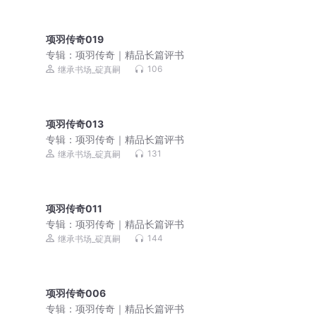
项羽传奇019
专辑：
项羽传奇｜精品长篇评书
106
继承书场_碇真嗣
项羽传奇013
专辑：
项羽传奇｜精品长篇评书
131
继承书场_碇真嗣
项羽传奇011
专辑：
项羽传奇｜精品长篇评书
144
继承书场_碇真嗣
项羽传奇006
专辑：
项羽传奇｜精品长篇评书