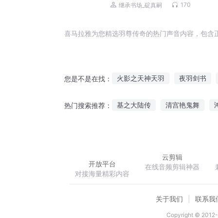
170
继承书场_碇真嗣
喜马拉雅为您精选羽尊传奇的热门声音内容，包含
火影之天神天羽
夜羽剑书
您是不是在找：
斗罗之白羽
夏末的羽
星
基之大陆传
清宫艳鬼舞
热门搜索推荐：
领主大人不可能来自异界
前
云剪辑
开放平台
在线音频剪辑神器
对接海量精彩内容
关于我们
联系我
Copyright © 2012-