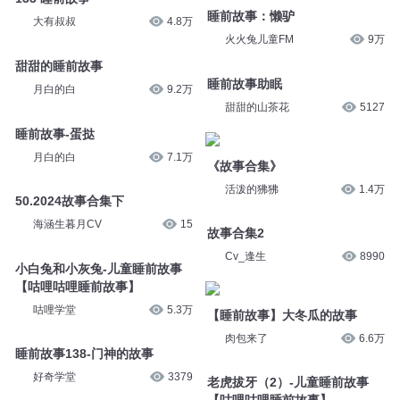
月白的白
7.2万
月白的白
6.5万
睡前故事：甜甜甜
44.睡前故事
月白的白
8万
哈小浪
1.5万
133 睡前故事
睡前故事：懒驴
大有叔叔
4.8万
火火兔儿童FM
9万
甜甜的睡前故事
睡前故事助眠
月白的白
9.2万
甜甜的山茶花
5127
睡前故事-蛋挞
《故事合集》
月白的白
7.1万
活泼的狒狒
1.4万
50.2024故事合集下