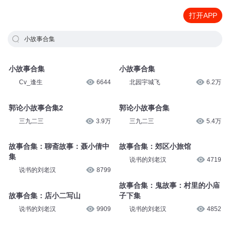
打开APP
小故事合集
小故事合集
小故事合集
Cv_逢生
6644
北园宇城飞
6.2万
郭论小故事合集2
郭论小故事合集
三九二三
3.9万
三九二三
5.4万
故事合集：聊斋故事：聂小倩中
故事合集：郊区小旅馆
集
说书的刘老汉
4719
说书的刘老汉
8799
故事合集：鬼故事：村里的小庙
故事合集：店小二写山
子下集
说书的刘老汉
9909
说书的刘老汉
4852