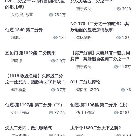
028.二分之一 --《我当阴阳先生
决双方各占二分之一？
的那几年》
曹宁说法
7918
头陀渊讲故事
75.1万
NO.170《二分之一的魔法》-其
仙逆 1540 第二分身
乐融融的温暖亲情故事
聊泡儿
189
蛋比哈哈
1.3万
五仙门 第1022集 二分阴阳
【房产分割】夫妻只有一套共同
房产，离婚能否各判二分之一？
叨马澹
1.9万
曹宁说法
11.5万
【1018 收盘总结】头部股二分
之一处发力，指数再回10日线！
011 二分法悖论
华飞看盘
3.7万
紫图图书ZITO
46
仙逆-第1107集 第二分身（下）
仙逆-第1106集 第二分身（上）
边江工作室
87.2万
边江工作室
87.8万
受人二分四，做到嗦晒气
太平令1880二分天下之势2
广州李沛聪
10.5万
安燃
8989