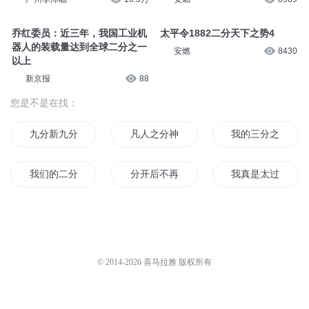
乔红委员：近三年，我国工业机
太平令1882二分天下之势4
器人的装载量达到全球二分之一
安燃
8430
以上
新京报
88
您是不是在找：
九分新九分心
凡人之分神修妖
我的三分之二人生
我们的二分之一
分开后不再相见
我真是太过分了
分神天下
分手快乐
黑白分明
三个三分之一
一又二分之一的青春
一又二分之一
© 2014-
2026
喜马拉雅 版权所有
我的三分之一青春
十分世界九分你
九十九分情书