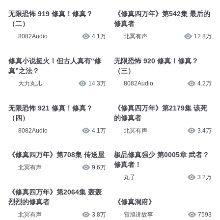
无限恐怖 919 修真！修真？
《修真四万年》第542集 最后的
（二）
修真者
8082Audio
4.1万
北冥有声
12.8万
修真小说挺火！但古人真有“修
无限恐怖 920 修真！修真？
真”之法？
（三）
大力丸儿
14.3万
8082Audio
4.2万
无限恐怖 921 修真！修真？
《修真四万年》第2179集 该死
（四）
的修真者
8082Audio
4.1万
北冥有声
3.4万
《修真四万年》第708集 传送屋
极品修真强少 第0005章 武者？
修真者！
北冥有声
9.6万
丸子
3.2万
《修真四万年》第2064集 轰轰
烈烈的修真者
《修真洞府》
北冥有声
3.8万
霄旭讲故事
7593