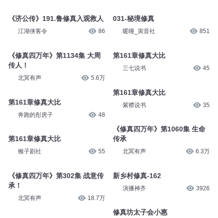
《济公传》191.鲁修真入观救人
031-秘境修真
江湖侠客令
86
暖曈_寅音社
851
《修真四万年》第1134集 大周
第161章修真大比
传人！
三七说书
45
北冥有声
5.6万
第161章修真大比
第161章修真大比
紫襟说书
35
奔跑的彤房子
48
《修真四万年》第1060集 生命
第161章修真大比
传承
猴子剧社
55
北冥有声
6.3万
《修真四万年》第302集 战意传
新乡村修真-162
承！
演播神齐
3926
北冥有声
18.7万
修真坊太子会小惠