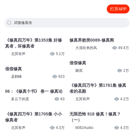
打开APP
武陵修真传
《修真四万年》第1353集 好修
修真界败类0089-修真阁
真者，坏修真者
大漠吹来的风
49.4万
北冥有声
5.1万
借假修真
借假修真
聽焉
1万
孟鹤峰
923
《修真四万年》第1781集 修真
06：《修真十书》 卷一 修真论
者的圣殿
多云下的蛋
83
北冥有声
4.2万
《修真四万年》第1705集 小小
无限恐怖 918 修真！修真？
修真者
（一）
北冥有声
4.3万
8082Audio
4.3万