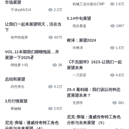
市场展望
机械工业出版社CMP
1.6万
于冰yybh314
2.2万
5.14中旬展望
让我们一起来展望明天，活在当
尧吉看盘
1967
下
有声的筱胖
4075
树泽：展望2024
许树泽
1.4万
VOL.11本期我们聊聊拖延，并
展望一下2025✌
《不负韶华》1623-让我们一起
明悟萝卜吗
36
展望未来
一刀苏苏
4.8万
总结和展望
内丹养生
4.1万
29.4 葛剑雄：我们该以何种态
度展望未来？
3月行情展望
无用学
381
蒋融融
2.6万
尼克·弗瑞：漫威传奇特工角色
尼克·弗瑞：漫威传奇特工角色
分析与未来展望 （5）
分析与未来展望 （4）