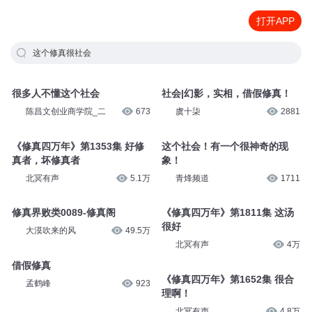
打开APP
这个修真很社会
很多人不懂这个社会
社会|幻影，实相，借假修真！
陈昌文创业商学院_二
673
虞十柒
2881
《修真四万年》第1353集 好修
这个社会！有一个很神奇的现
真者，坏修真者
象！
北冥有声
5.1万
青烽频道
1711
修真界败类0089-修真阁
《修真四万年》第1811集 这汤
很好
大漠吹来的风
49.5万
北冥有声
4万
借假修真
《修真四万年》第1652集 很合
孟鹤峰
923
理啊！
北冥有声
4.8万