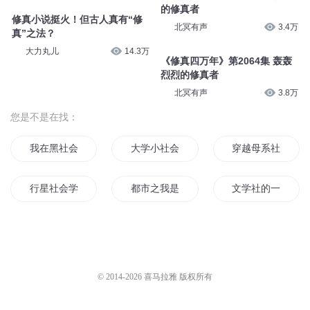
的修真者
修真小说挺火！但古人真有“修
北冥有声
3.4万
真”之法？
大力丸儿
14.3万
《修真四万年》第2064集 轰轰
烈烈的修真者
北冥有声
3.8万
您是不是在找：
我在黑社会的日子
大学小社会
穿越母系社会
行星社会学
都市之我是社会王
文学社的一己之见
第九社会
微小社会
有间神社
美少女协会的男社长
原始社会小神妻
超时空旅行社
© 2014-
2026
喜马拉雅 版权所有
我不是社会人
社会之无法无天
恶魔公社