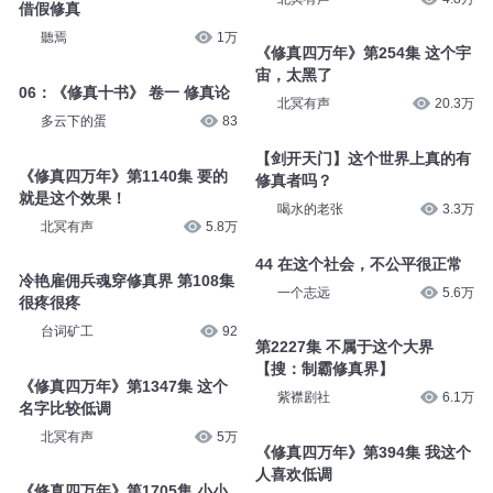
借假修真
聽焉
1万
《修真四万年》第254集 这个宇
宙，太黑了
06：《修真十书》 卷一 修真论
北冥有声
20.3万
多云下的蛋
83
【剑开天门】这个世界上真的有
《修真四万年》第1140集 要的
修真者吗？
就是这个效果！
喝水的老张
3.3万
北冥有声
5.8万
44 在这个社会，不公平很正常
冷艳雇佣兵魂穿修真界 第108集
一个志远
5.6万
很疼很疼
台词矿工
92
第2227集 不属于这个大界
【搜：制霸修真界】
《修真四万年》第1347集 这个
紫襟剧社
6.1万
名字比较低调
北冥有声
5万
《修真四万年》第394集 我这个
人喜欢低调
《修真四万年》第1705集 小小