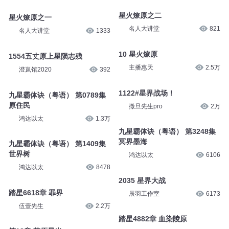
星火燎原之二
星火燎原之一
名人大讲堂
821
名人大讲堂
1333
10 星火燎原
1554五丈原上星陨志残
主播惠天
2.5万
澄岚馆2020
392
1122#星界战场！
九星霸体诀（粤语） 第0789集
原住民
撒旦先生pro
2万
鸿达以太
1.3万
九星霸体诀（粤语） 第3248集
冥界墨海
九星霸体诀（粤语） 第1409集
世界树
鸿达以太
6106
鸿达以太
8478
2035 星界大战
踏星6618章 罪界
辰羽工作室
6173
伍壹先生
2.2万
踏星4882章 血染陵原