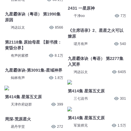
2431 一星原神
九星霸体诀（粤语） 第1990集
干净oo
7万
原因
鸿达以太
8566
《主席语录》2、星星之火可以
燎原
第2118集 原始母星 【新书搜：
珺月有声
540
黄昏分界】
有声的紫襟
8.1万
九星霸体诀（粤语） 第2277集
入冥界
九星霸体诀-第3091集-星域神界
鸿达以太
6405
灿林有声
1.8万
第414集 星落五丈原
第414集 星落五丈原
三七说书
301
天津作府赵群
399
第414集 星落五丈原
周深-荒原星火
军策师兄
1.5万
易丹学堂
272