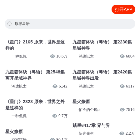
打开APP
原界星语
《星门》2165 原来，世界是这
九星霸体诀（粤语） 第2230集
样的
星域神界
一种侃侃
10.6万
鸿达以太
6804
九星霸体诀（粤语） 第2548集
九星霸体诀（粤语） 第2426集
离开星域神界
星域神界出发
鸿达以太
6142
鸿达以太
6317
《星门》2323 原来，世界之外
星火燎原
是这样的
怕冷的企鹅e
7516
一种侃侃
9.7万
踏星6417章 界与界
星火燎原
伍壹先生
2.2万
百家讲坛
80.1万