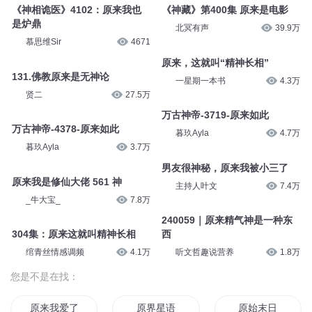
《神相诡医》4102：原来我也
《神藏》第400集 原来是电影
是炉鼎
北冥有声
39.9万
慕思维Sir
4671
原来，这就叫“精神长相”
131.佛教原来是无神论
一星期一本书
4.3万
贤二
27.5万
万古神帝-3719-原来如此
万古神帝-4378-原来如此
暮玖Ayla
4.7万
暮玖Ayla
3.7万
男友很神秘，原来我被小三了
原来我是修仙大佬 561 神
主持人叶文
7.4万
_牛大宝_
7.8万
240059｜原来精气神是一种东
304集：原来这就叫精神长相
西
绾青丝情感调频
4.1万
听文哲趣说营养
1.8万
您是不是在找：
原来我爱了你这么多年
原界星语
原始末日