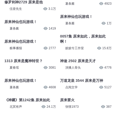
修罗剑神2729 原来是他
薯条酱
4923
伍壹先生
3.1万
原来神仙也玩游戏！
原来神仙也玩游戏！
薯条酱
1万
薯条酱
1419
0057集 原来如此，原来如此
原来神仙也玩游戏！
啊！
糗事播报
2777
姣姣兮工作室
15.8万
1313 原来是魔神转世？
神途 2502 原来是天才
夏春瑶
3081
演播人骨头
4776
原来神仙也玩游戏！
万道龙皇 3544 原来是万神
薯条酱
4608
点阅文学
5127
《神藏》第1242集 原来如此
原来要火
北冥有声
24.1万
张憬1973
387