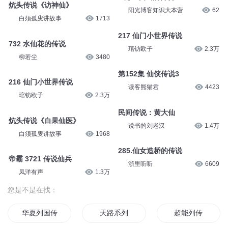
炕头传说《访神仙》
阳光博客知识大本营
62
白须孤叟讲故事
1713
217 仙门小世界传说
732 水仙花的传说
琯钫欧子
2.3万
柳若尘
3480
第152集 仙侠传说3
216 仙门小世界传说
读客熊猫君
4423
琯钫欧子
2.3万
民间传说：黄大仙
炕头传说《白果仙医》
说书的刘老汉
1.4万
白须孤叟讲故事
1968
285.仙女造桥的传说
帝霸 3721 传说仙兵
浙里听听
6609
凤洋有声
1.3万
您是不是在找：
华夏列国传
天路系列
超能列传