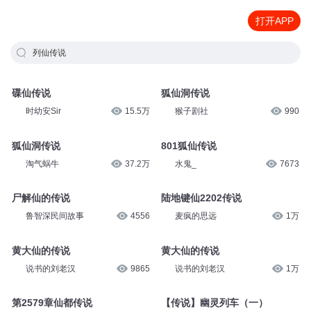
打开APP
列仙传说
碟仙传说
狐仙洞传说
时幼安Sir
15.5万
猴子剧社
990
狐仙洞传说
801狐仙传说
淘气蜗牛
37.2万
水鬼_
7673
尸解仙的传说
陆地键仙2202传说
鲁智深民间故事
4556
麦疯的思远
1万
黄大仙的传说
黄大仙的传说
说书的刘老汉
9865
说书的刘老汉
1万
第2579章仙都传说
【传说】幽灵列车（一）