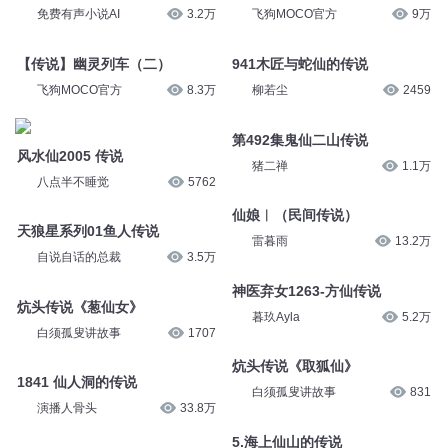
免费有声小说AI
3.2万
飞狗MOCO官方
9万
【传说】幽灵列车（二）
941木匠与蛇仙的传说
飞狗MOCO官方
8.3万
柳若尘
2459
第492集鬼仙二山传说
风水仙2005 传说
猪二禅
1.1万
八点半不睡觉
5762
仙娘︱（民间传说）
天狼星系列01鱼人传说
雷暮雨
13.2万
自说自话的总裁
3.5万
神医弃女1263-方仙传说
炕头传说《葱仙女》
暮玖Ayla
5.2万
白须孤叟讲故事
1707
炕头传说《取狐仙》
1841 仙人洞的传说
白须孤叟讲故事
831
演播人骨头
33.8万
5.海上仙山的传说