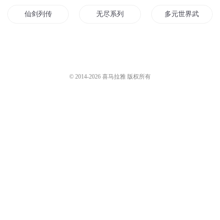
仙剑列传
无尽系列
多元世界武道列传
归天列传
中国战神系列传奇
帝国时代系列
斗神列传
超天尊神列传
青子系列
© 2014-
2026
喜马拉雅 版权所有
超时空神魔列传
龙神列传
人王列传
我的列传
后山列传
光之列传
水帝系列王者归来
列王传说