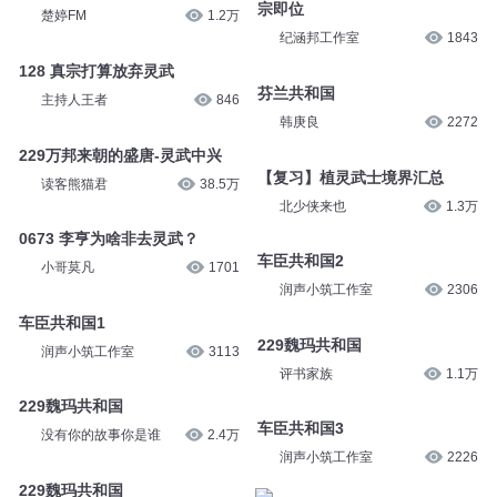
宗即位
楚婷FM
1.2万
纪涵邦工作室
1843
128 真宗打算放弃灵武
芬兰共和国
主持人王者
846
韩庚良
2272
229万邦来朝的盛唐-灵武中兴
【复习】植灵武士境界汇总
读客熊猫君
38.5万
北少侠来也
1.3万
0673 李亨为啥非去灵武？
车臣共和国2
小哥莫凡
1701
润声小筑工作室
2306
车臣共和国1
229魏玛共和国
润声小筑工作室
3113
评书家族
1.1万
229魏玛共和国
车臣共和国3
没有你的故事你是谁
2.4万
润声小筑工作室
2226
229魏玛共和国