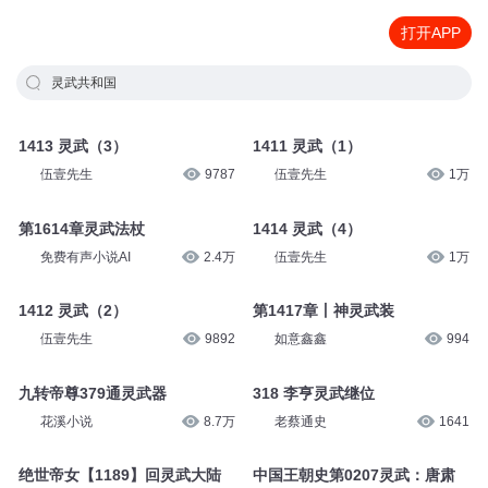
打开APP
灵武共和国
1413 灵武（3）
1411 灵武（1）
伍壹先生
9787
伍壹先生
1万
第1614章灵武法杖
1414 灵武（4）
免费有声小说AI
2.4万
伍壹先生
1万
1412 灵武（2）
第1417章丨神灵武装
伍壹先生
9892
如意鑫鑫
994
九转帝尊379通灵武器
318 李亨灵武继位
花溪小说
8.7万
老蔡通史
1641
绝世帝女【1189】回灵武大陆
中国王朝史第0207灵武：唐肃