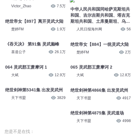
Victor_Zhao
7.5万
中华人民共和国同哈萨克斯坦共
和国、吉尔吉斯共和国、塔吉克
绝世帝女【897】离开灵武大陆
斯坦共和国、土库曼斯坦、乌兹
别克斯坦共和国永久睦邻友好合
楚婷FM
1.9万
人民日报海外网
56
作条约
《吞天决》 第91集 灵武巅峰
绝世帝女【884】一统灵武大陆
喜道公子
26.1万
楚婷FM
2万
064 灵武郡王萧摩诃 1
065 灵武郡王萧摩诃 2
大斌
12.9万
大斌
12.8万
绝世剑神第5341集 出发灵武州
绝世剑神第4866集 出发灵武州
天下书盟
3829
天下书盟
4917
绝世剑神第4875集 灵武道场
天下书盟
4998
您是不是在找：