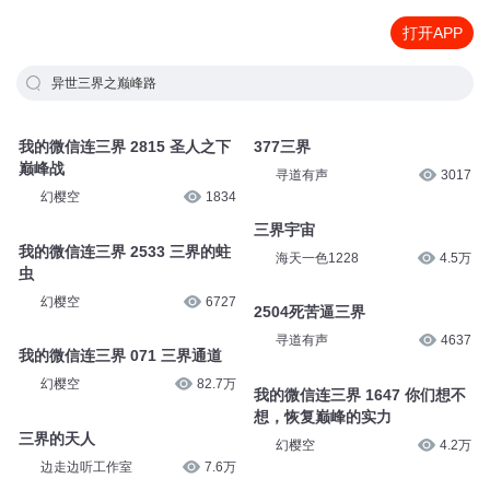
打开APP
异世三界之巅峰路
我的微信连三界 2815 圣人之下
377三界
巅峰战
寻道有声
3017
幻樱空
1834
三界宇宙
我的微信连三界 2533 三界的蛀
海天一色1228
4.5万
虫
幻樱空
6727
2504死苦逼三界
寻道有声
4637
我的微信连三界 071 三界通道
幻樱空
82.7万
我的微信连三界 1647 你们想不
想，恢复巅峰的实力
三界的天人
幻樱空
4.2万
边走边听工作室
7.6万