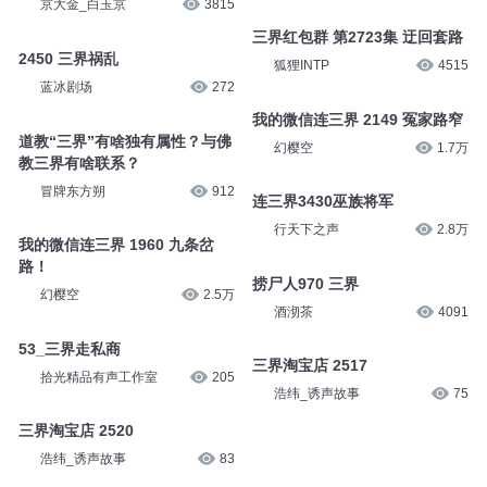
京大金_白玉京
3815
三界红包群 第2723集 迂回套路
2450 三界祸乱
狐狸INTP
4515
蓝冰剧场
272
我的微信连三界 2149 冤家路窄
道教“三界”有啥独有属性？与佛
幻樱空
1.7万
教三界有啥联系？
冒牌东方朔
912
连三界3430巫族将军
行天下之声
2.8万
我的微信连三界 1960 九条岔
路！
捞尸人970 三界
幻樱空
2.5万
酒沏茶
4091
53_三界走私商
三界淘宝店 2517
拾光精品有声工作室
205
浩纬_诱声故事
75
三界淘宝店 2520
浩纬_诱声故事
83