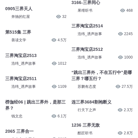
3166-三界同心
0905三界天人
果维听书
468
奔驰的红屋
32
三界淘宝店2514
第515集 三界
浩纬_诱声故事
2245
善读文学
4.5万
三界淘宝店2512
三界淘宝店2513
浩纬_诱声故事
1000
浩纬_诱声故事
1012
“跳出三界外，不在五行中”是哪
三界淘宝店2511
三界？哪五行？
浩纬_诱声故事
1109
苏鹏有态度
27.5万
楞伽经06 | 跳出三界外，是那三
连三界3684割袍断义
界？
行天下之声
2.3万
钱文忠
6.1万
1236 三界无敌
2065 三界合一
酷匠听书
2.8万