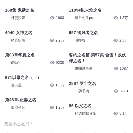
168集 鬼磷之名
1189#以火焰之名
丹斐悦音
1603
撒旦先生pro
1.8万
4040 女神之名
997 御风者之名
酷匠听书
2.2万
咕噜谷
2.5万
第63章华夏之名
誓约之名篇 第57集 合击！以伙
伴之名！
if倾心
9230
奇喵君故事
1087
671以母之名（上）
2887 罗尘之名
百万董
1.3万
一羽千钧
3773
第48章-正妻之名
86 以父之名
墨韵拾音
1.2万
精选助眠音乐
5.1万
您是不是在找：