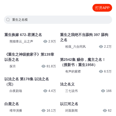
打开APP
重生之名模
重生换嫁 672-君渊之名
重生之我绝不当舔狗 397 舔狗
之名
熊猫青云_云之声
2.9万
柏落_六合同风
2.2万
《重生之神级败家子》第139章
以吾之名
第2542集 赐你，魔主之名！
（搜新书：重生1958）
探月
81.8万
有声的紫襟
6.5万
以法之名 第178集 以法之名
（完）
法之名义
白夜剧场
4.4万
三七说书
166
白鹿之名
以江河之名
维华演播
16.1万
封面新闻
62