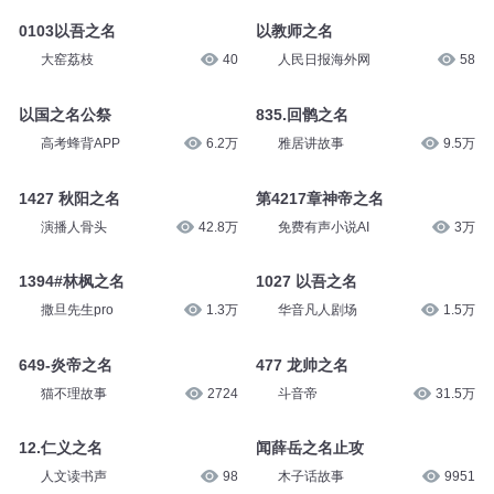
0103以吾之名
以教师之名
大窑荔枝
40
人民日报海外网
58
以国之名公祭
835.回鹘之名
高考蜂背APP
6.2万
雅居讲故事
9.5万
1427 秋阳之名
第4217章神帝之名
演播人骨头
42.8万
免费有声小说AI
3万
1394#林枫之名
1027 以吾之名
撒旦先生pro
1.3万
华音凡人剧场
1.5万
649-炎帝之名
477 龙帅之名
猫不理故事
2724
斗音帝
31.5万
12.仁义之名
闻薛岳之名止攻
人文读书声
98
木子话故事
9951