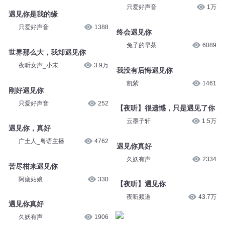
只爱好声音
1万
遇见你是我的缘
只爱好声音
1388
终会遇见你
兔子的早茶
6089
世界那么大，我却遇见你
夜听女声_小末
3.9万
我没有后悔遇见你
凯紫
1461
刚好遇见你
只爱好声音
252
【夜听】很遗憾，只是遇见了你
云墨子轩
1.5万
遇见你，真好
广土人_粤语主播
4762
遇见你真好
久妖有声
2334
苦尽柑来遇见你
阿痣姑娘
330
【夜听】遇见你
夜听频道
43.7万
遇见你真好
久妖有声
1906