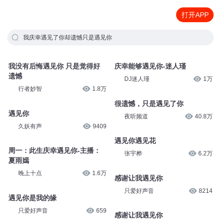
打开APP
我庆幸遇见了你却遗憾只是遇见你
我没有后悔遇见你 只是觉得好
庆幸能够遇见你-迷人瑾
遗憾
DJ迷人瑾
1万
行者妙智
1.8万
很遗憾，只是遇见了你
遇见你
夜听频道
40.8万
久妖有声
9409
遇见你遇见花
周一：此生庆幸遇见你-主播：
张宇桦
6.2万
夏雨嫣
晚上十点
1.6万
感谢让我遇见你
只爱好声音
8214
遇见你是我的缘
只爱好声音
659
感谢让我遇见你