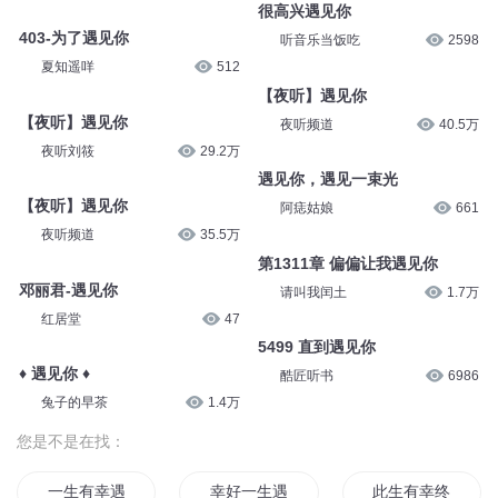
很高兴遇见你
403-为了遇见你
听音乐当饭吃
2598
夏知遥咩
512
【夜听】遇见你
【夜听】遇见你
夜听频道
40.5万
夜听刘筱
29.2万
遇见你，遇见一束光
【夜听】遇见你
阿痣姑娘
661
夜听频道
35.5万
第1311章 偏偏让我遇见你
邓丽君-遇见你
请叫我闰土
1.7万
红居堂
47
5499 直到遇见你
♦ 遇见你 ♦
酷匠听书
6986
兔子的早茶
1.4万
您是不是在找：
一生有幸遇见你
幸好一生遇见你
此生有幸终遇你