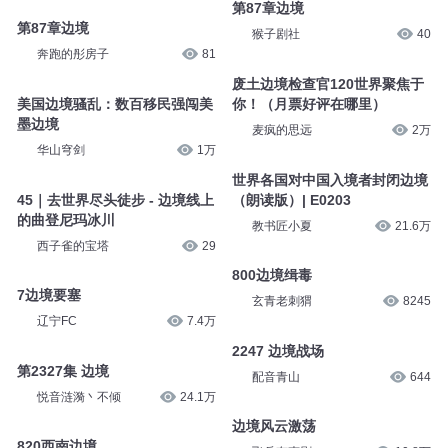
第87章边境
墨白香香
49.7万
三七说书
32
第87章边境
第87章边境
猴子剧社
40
奔跑的彤房子
81
废土边境检查官120世界聚焦于
美国边境骚乱：数百移民强闯美
你！（月票好评在哪里）
墨边境
麦疯的思远
2万
华山穹剑
1万
世界各国对中国入境者封闭边境
45｜去世界尽头徒步 - 边境线上
（朗读版）| E0203
的曲登尼玛冰川
教书匠小夏
21.6万
西子雀的宝塔
29
800边境缉毒
7边境要塞
玄青老刺猬
8245