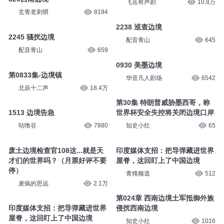
辽宁FC
7.4万
2247 边境战场
第2327集 边境
配音青山
644
悦音涟漪丶不倾
24.1万
边境风云激荡
820西南边境
飞岳有声剧
10.8万
玄青老刺猬
8194
2238 巡查边境
2245 骚扰边境
配音青山
645
配音青山
659
0930 美墨边境
第0833集-边境镇
华音凡人剧场
6542
北辰十二声
18.4万
第30集 特朗普威胁墨西哥，称
1513 边境告急
世界杯安全失控将关闭边境口岸