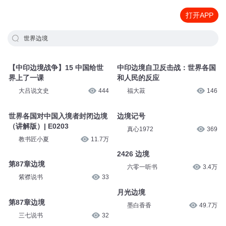
打开APP
世界边境
【中印边境战争】15 中国给世
中印边境自卫反击战：世界各国
界上了一课
和人民的反应
大吕说文史
444
福大菽
146
世界各国对中国入境者封闭边境
边境记号
（讲解版）| E0203
真心1972
369
教书匠小夏
11.7万
2426 边境
第87章边境
六零一听书
3.4万
紫襟说书
33
月光边境