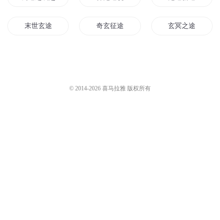
末世玄途
奇玄征途
玄冥之途
玄界仙途
鬼修之途
仙途玄奇
玄元之征途
玄武仙途
鬼神的命途
© 2014-
2026
喜马拉雅 版权所有
玄坤灵途
云鬼之途
逆天玄途
重生鬼仙途
鬼途系统
大道玄途
玄天圣途
鬼途神路