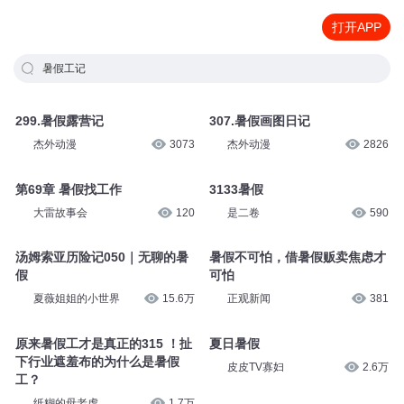
打开APP
暑假工记
299.暑假露营记
307.暑假画图日记
杰外动漫
3073
杰外动漫
2826
第69章 暑假找工作
3133暑假
大雷故事会
120
是二卷
590
汤姆索亚历险记050｜无聊的暑
暑假不可怕，借暑假贩卖焦虑才
假
可怕
夏薇姐姐的小世界
15.6万
正观新闻
381
原来暑假工才是真正的315 ！扯
夏日暑假
下行业遮羞布的为什么是暑假
皮皮TV寡妇
2.6万
工？
纸糊的母老虎
1.7万