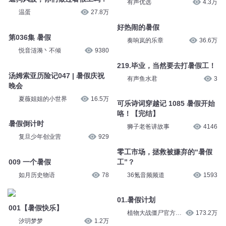
有声优选
4.3万
温蛋
27.8万
好热闹的暑假
第036集 暑假
奏响岚的乐章
36.6万
悦音涟漪丶不倾
9380
219.毕业，当然要去打暑假工！
汤姆索亚历险记047 | 暑假庆祝
有声鱼水君
3
晚会
夏薇姐姐的小世界
16.5万
可乐诗词穿越记 1085 暑假开始
咯！【完结】
暑假倒计时
狮子老爸讲故事
4146
复旦少年创业营
929
零工市场，拯救被嫌弃的“暑假
009 一个暑假
工”？
如月历史物语
78
36氪音频频道
1593
01.暑假计划
001【暑假快乐】
植物大战僵尸官方频
173.2万
汐玥梦梦
1.2万
道