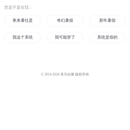
您是不是在找：
寒来暑往是今朝
奇幻暑假
那年暑假
我这个系统是假的吧
我可能穿了个假异界
系统是假的
我可能修了个假仙
我好像当了个假女主
这可能是个假系统
可能我修了个假真
假妻真爱
暑夜行雨
© 2014-
2026
喜马拉雅 版权所有
假如这是真的
假冒她老公
假如末世来了以后
特工的假期
我真的是个假皇子
真假世界
处暑无风
假若不曾爱过你