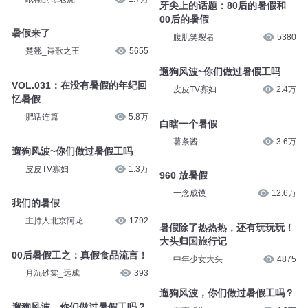
牙尖上的话题：80后的暑假和
00后的暑假
暑假来了
腹肌笑裂者
5380
楚翘_诗歌之王
5655
遛狗风波~你们做过暑假工吗
VOL.031：在没有暑假的年纪回
皮皮TV寡妇
2.4万
忆暑假
肥话连篇
5.8万
白瞎一个暑假
薯条酱
3.6万
遛狗风波~你们做过暑假工吗
皮皮TV寡妇
1.3万
960 放暑假
一念成馍
12.6万
我们的暑假
主持人北京阿龙
1792
暑假除了热热热，还有玩玩玩！
大头归国旅行记
00后暑假工之：真假食品流言！
中年少女大头
4875
月沉砂棠_远成
393
遛狗风波，你们做过暑假工吗？
遛狗风波，你们做过暑假工吗？