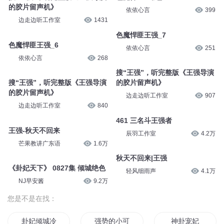
的胶片留声机》
依依心言
399
边走边听工作室
1431
色魔悍匪王强_7
色魔悍匪王强_6
依依心言
251
依依心言
268
搜“王强”，听完整版《王强导演
搜“王强”，听完整版《王强导演
的胶片留声机》
的胶片留声机》
边走边听工作室
907
边走边听工作室
840
461 三名斗王强者
王强-秋天不回来
辰羽工作室
4.2万
芒果教讲广东语
1.6万
秋天不回来|王强
《卦妃天下》 0827集 倾城绝色
轻风细雨声
4.1万
NJ早安酱
9.2万
您是不是在找：
卦妃倾城冷王强势宠苏栩商临渊
强势的小可爱
神卦宠妃