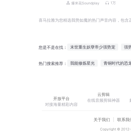
1万
爆米花Soundplay
喜马拉雅为您精选我势如魔的热门声音内容，包含
末世重生妖孽帝少强势宠
强
您是不是在找：
异能女王强势归来
强势宠爱
我能修炼星光
青铜时代的恐
热门搜索推荐：
神圣战记之苍天大势
顺势而
独宠神秘总裁的小娇妻
魔能
云剪辑
开放平台
在线音频剪辑神器
对接海量精彩内容
关于我们
联系我
Copyright © 2012-