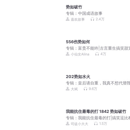
势如破竹
专辑：
中国成语故事
2.4万
嘉欢故事
556伤势如何
专辑：
富贵不能吟|古言重生搞笑甜
谋悬疑|青铜穗原著|小仙女多人有声
4万
小仙女Alina
202势如水火
专辑：
皇后请自重，我真不想代替
下！| 爆笑穿越 | 历史 | 多人有声剧
9.6万
大斌
我能抗住最毒的打 1842 势如破竹
专辑：
我能抗住最毒的打|搞笑逗比
松贱萌|多人有声剧
1.5万
司徒小大大