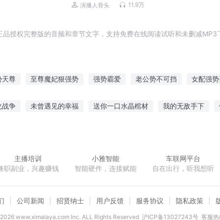
丨爆笑丨都市丨悬疑丨骨头演播
11.9万
演播人骨头
正品授权完整版的音频和章节文字，支持免费在线阅读试听和未删减MP3
势天尊
至尊魔妃狠强势
强势霸爱
老公势不可挡
女配强势
天地乱势
强势的小可爱
真帝势无双
强势回归的他
永
龙战争
未曾遇见的幸福
送你一口水晶棺材
我的无敌手下
生
势校情缘
穿越重生强势归来
玄天
小小的国
我的掌心是你心跳
凌驾万道
英雄联盟狂神
主播培训
小雅智能
车联网平台
兼职副业，兴趣赚钱
智能硬件，连接赋能
自在出行，听我想听
们
公司新闻
招贤纳士
用户反馈
服务协议
隐私政策
2026
www.ximalaya.com lnc. ALL Rights Reserved
沪ICP备13027243号
客服热线