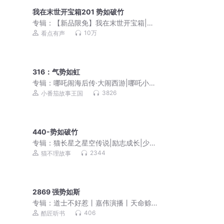
我在末世开宝箱201 势如破竹
专辑：
【新品限免】我在末世开宝箱|热
血&爆笑&带系统
10万
看点有声
316：气势如虹
专辑：
哪吒闹海后传·大闹西游|哪吒小番
茄历险记
3826
小番茄故事王国
440-势如破竹
专辑：
猫长星之星空传说|励志成长|少年
英雄|猫不理故事
2344
猫不理故事
2869 强势如斯
专辑：
道士不好惹丨嘉伟演播丨天命赊
刀人前传 免费福利
406
酷匠听书