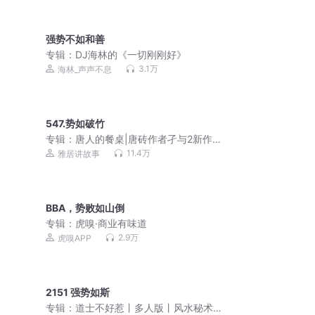
强势不如和善
专辑：
DJ海林的《一切刚刚好》
3.1万
海林_声声不息
547.势如破竹
专辑：
唐人的餐桌|唐砖作者孑与2新作|
历史榜一|穿越重生|VIP免费多人
11.4万
雅居讲故事
BBA，势败如山倒
专辑：
虎嗅·商业有味道
2.9万
虎嗅APP
2151 强势如斯
专辑：
道士不好惹丨多人版丨风水秘术