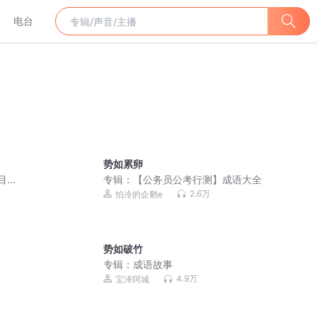
电台
势如累卵
节目，
专辑：
【公务员公考行测】成语大全
女教
2.6万
怕冷的企鹅e
势如破竹
专辑：
成语故事
4.9万
宝泽阿城