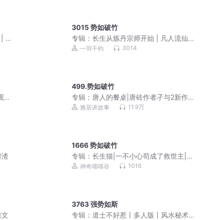
3015 势如破竹
| 轻
专辑：
长生从炼丹宗师开始 | 凡人流仙
侠 | 霸榜玄幻巨作 | VIP免费 | 多人有声
3014
一羽千钧
剧
499.势如破竹
观传
专辑：
唐人的餐桌|唐砖作者孑与2新作|
历史榜一|穿越重生|VIP免费多人
11.9万
雅居讲故事
1666 势如破竹
虐渣
专辑：
长生猫|一不小心苟成了救世主|少
年热血|奇幻冒险
1016
神奇喵喵谷
3763 强势如斯
爽文
专辑：
道士不好惹丨多人版丨风水秘术