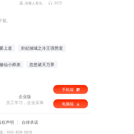
丨爆笑丨都市丨悬疑恐怖灵异
30万
演播人骨头
下载。
要上道
卦妃倾城之冷王强势宠
生之大势将去
大名十三势
武势天下
修仙小师弟
忽悠诸天万界
外挂系统
前辈的伟业
技能熔炼师
手机端
企业版
员工学习，企业买单
电脑端
版权声明
自律承诺
：400-838-5616