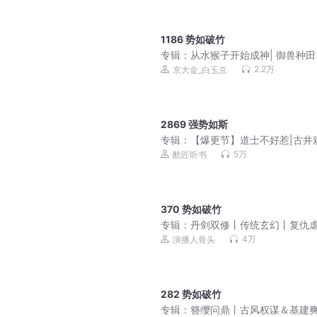
1186 势如破竹
专辑：
从水猴子开始成神| 御兽种田 
松随身流 | 多人有声剧
2.2万
京大金_白玉京
2869 强势如斯
专辑：
【爆更节】道士不好惹|古井
奇|嘉伟演播|紫袍
5万
酷匠听书
370 势如破竹
专辑：
丹剑双修丨传统玄幻丨复仇
4万
演播人骨头
282 势如破竹
专辑：
簪缨问鼎丨古风权谋＆基建