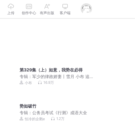
上传
创作中心
有声出版
客户端
第329集（上）如意，我势在必得
专辑：
军少的律政娇妻丨雪月 小布 追马
子沐丨多人言情剧
16.9万
小布
势如破竹
专辑：
公务员考试《行测》成语大全
1.2万
怕冷的企鹅e