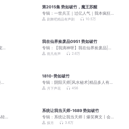
第2015集 势如破竹，魔王苏醒
专辑：
一世兵王｜过亿人气｜我本疯狂
｜爆款热血爽文
10.5万
剧舞吧精品有声剧
我在仙界捡废品0951 势如破竹
宠权
专辑：
【我滴神呀】我在仙界捡废品|免
剧
费有声小说|爆笑双播
2.6万
雨凡有声
1810-势如破竹
陛
专辑：
阴阳天师|风水秘术|精品多人有声
剧|都市爽文|灵异鬼怪|道士法术【超低
456
月下声花
价】
系统让我当天师-1689 势如破竹
&轻
专辑：
系统让我当天师丨爆笑爽文丨会
员免费丨多人有声剧
3.6万
探月