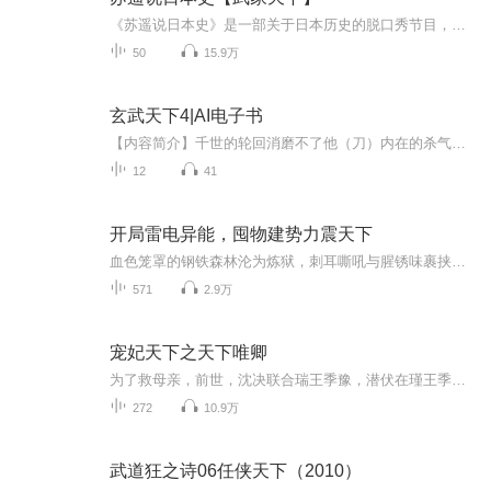
《苏遥说日本史》是一部关于日本历史的脱口秀节目，作者在参考大量日本史书籍的同时，精心创作录制而成。有趣、有料、有包袱，一套节目让你听懂从日本神话时期到战后日本，听苏遥神侃日本前后2600年！ 《苏遥说日本史》共分为6部：天皇世系、武家天下、战...
50
15.9万
玄武天下4|AI电子书
【内容简介】千世的轮回消磨不了他（刀）内在的杀气。万年的魔咒尘封不住他（剑）体内的战意。他们的出世使平静的乐士烽烟四起！他们的重逢将武界引入神魔之境！四帝的传说，神祇的传奇，导至大冥乐土万世伟业分崩离析。一位自认能战胜传说的惊世强者在战...
12
41
开局雷电异能，囤物建势力震天下
血色笼罩的钢铁森林沦为炼狱，刺耳嘶吼与腥锈味裹挟着人类最后的挣扎。那个曾用双拳轰穿尸潮的男人独自躺在末世终章，身下是堆积如山的晶核，掌心却攥不紧一缕同行的体温。当他睁眼回到灾变前三天，脖颈突然烙下诡谲的漆黑纹章。曾经孤身站在废墟尽头的他...
571
2.9万
宠妃天下之天下唯卿
为了救母亲，前世，沈决联合瑞王季豫，潜伏在瑾王季垣身边，处处谨慎小心，可还是被季豫出卖，结果被季垣活活千刀万剐而死。重生之后，沈决孤身进宫，步步为营，得到了至高无上的地位，本以为一切尽在掌握，可却发觉所有的认知面目全非。每天上午9:00更新...
272
10.9万
武道狂之诗06任侠天下（2010）