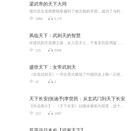
梁武帝的天下大同
现代语文老师萧陆穿越到了南北朝的齐国，成为了当时的刺史萧衍。他在危机中一步步成长，成为了一代雄主梁武帝。他如何上演与十个妃嫔的爱恨情仇。如何在乱世之中，建设梁国，成为一代明君。能够改变梁武帝的命运呢？
1066
5.1万
凤临天下：武则天的智慧
详述武则天逆袭之路，从入宫才人，于复杂宫廷周旋，借才情、谋略获高宗青睐。二圣临朝初露锋芒，再到称帝改唐为周，打破封建男权桎梏，凭果敢、智慧登上权力巅峰，震撼古今。
115
5349
盛世天下：女帝武则天
《女皇武则天》一书全景式展现了中国历史上唯一正统女皇帝——武则天跌宕起伏的传奇一生。本书以武则天从十四岁入宫为才人直至八十二岁退位的生平为主线，依托《旧唐书》《资治通鉴》等权威史料，力求公正客观地还原这位非凡女性在男权至上的封建社会中，...
42
2
天下长安|张涵予|李世民：从玄武门到天下长安
【作品简介】：《天下长安》以隋末唐初为背景，这个时期，天下动荡，群雄并起，逐鹿中原。在这场波澜壮阔的历史变局中，李渊父子凭借卓越的谋略与勇气，占据关中要地，定都长安，逐一平定各路反王，最终一统江山，开启了大唐盛世的序幕。在这段崛起之路上...
213
1097
苏遥说日本史【武家天下】