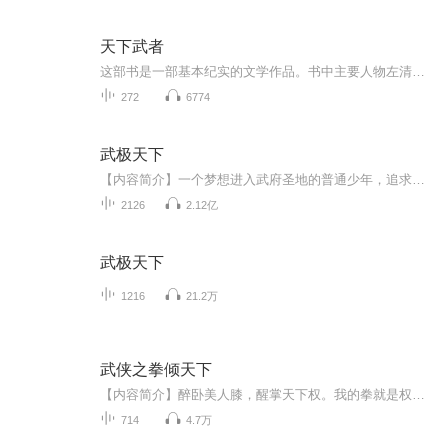
天下武者
这部书是一部基本纪实的文学作品。书中主要人物左清风的原型，就是绵阳县袍哥斌全五九社总舵爷左汉章。书中大半情节采集于民间流传史料、雅南剧部团史、中共绵阳地方党史和绵阳县民国档案。如1916年冯玉祥来绵阳剿匪，何鼎臣向冯玉祥投诚、借骡马立功；左...
272
6774
武极天下
【内容简介】一个梦想进入武府圣地的普通少年，追求极致武学。 然而面对竞争激烈的考核，又有世家子弟的借势压人，小小平凡少年如何立足？ 宗门传承严格保密，核心功法概不外传，在功法传承如此难得天衍大陆，即便进了武府和宗门，想学到顶级武学又谈何容...
2126
2.12亿
武极天下
1216
21.2万
武侠之拳倾天下
【内容简介】醉卧美人膝，醒掌天下权。我的拳就是权力。我不相信任何人，我只相信我的拳头。我叫无忌，百无禁忌！【作者/主播】作者：盗圣小白主播：清一色有声工作室【购买须知】1、本作品为付费有声书，前82集为免费试听，购买成功后，即可收听，可下载...
714
4.7万