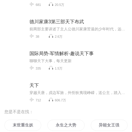
681
20.5万
德川家康3第三部天下布武
前两部主要讲述了主人公德川家康苦逼的少年时代，远离故土亲人，他乡为质，备尝艰辛，娶个老婆也是别人玩过的。不过他也遇到了他生命中的贵人——织田信长；信长由一个纨绔子弟逐渐成长为一代雄主，在田乐洼之役中，信长军以少胜多，击溃了家康宗主、欲称...
38
2.6万
国际局势-军情解析-趣说天下事
聊聊天下大事，每天更新
335
1.5万
天下
穿越天唐，戍边军旅，外拒狄夷现峥嵘，送公主，踏入权利中心，展开一出盛唐穿越大戏。。。。
712
606.7万
您是不是在找：
末世重生妖孽帝少强势宠
永生之大势将去
异能女王强势归来