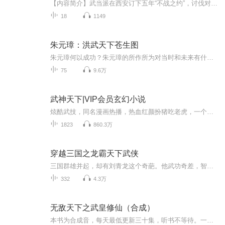
【内容简介】武当派在西安订下五年“不战之约”，讨伐对象暂失，荆裂、燕横、虎玲兰及童静却继续踏上武道修练的旅程，崆峒派前掌门练飞虹为了收童静为衣钵传人，也加入成为新的伙伴。为寻找传说中的磨剑师寒石子，五人远赴江西庐陵，途中遇到南昌宁王府的...
18
1149
朱元璋：洪武天下苍生图
朱元璋何以成功？朱元璋的所作所为对当时和未来有什么价值？元灭之因，即朱元璋的成功原因。明承元制代表着人生常态、历史铁律，后朝借鉴前朝理所当然。元朝在儒家化的过程中对吏治、税收、荒政等方面的失败导致元朝灭亡。朱元璋一方面继承了元朝的某些政...
75
9.6万
武神天下|VIP会员玄幻小说
炫酷武技，同名漫画热播，热血红颜扮猪吃老虎，一个都不会少【内容简介】武神天下，为了上官世家,为了我的父亲。 为了我心中的爱情,为了我能在大陆上有立足之地。九州之中，众国林立，传闻八荒深处，强者如云，有逆天之能，夺造化，冲九天！ 蛮兽山脉外，...
1823
860.3万
穿越三国之龙霸天下武侠
三国群雄并起，却有刘青龙这个奇葩。他武功奇差，智力一般，却能料敌先机决胜千里之外，只因他来自21世纪！降刘备，他冒充中山靖王之后招兵买马；灭袁绍，他实力大张与曹孙三分天下；收貂蝉，他逆转红颜悲剧命运！作者：北帝演播：晨光
332
4.3万
无敌天下之武皇修仙（合成）
本书为合成音，每天最低更新三十集，听书不等待。一个月内完本。身怀玄功，入宗门，夺至宝，睡绝色，战天下英豪，杀该杀之人。