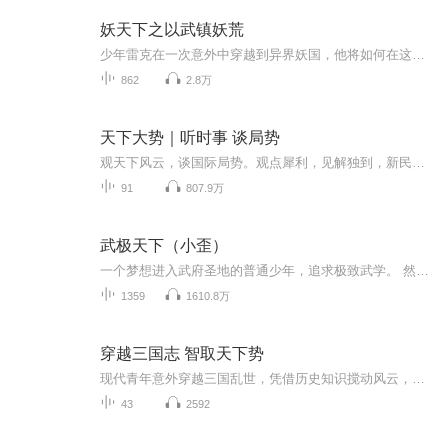
妖天下之以武镇妖荒
少年雷克在一次意外中穿越到异界妖国，他将如何在这个妖兽肆虐的异界中逆境求生？如何成为一个征战妖荒的角斗士？让我们一同见证雷克的挣扎与成长，一同体会这酣畅淋漓的英雄路！
862
2.8万
天下大势｜听时事 谈局势
观天下风云，谈国际局势。观点犀利，见解独到，新民晚报的深度分析。一起来听听吧……
91
807.9万
武极天下（小歪）
一个梦想进入武府圣地的普通少年，追求极致武学。 然而面对竞争激烈的考核，又有世家子弟的借势压人，小小平凡少年如何立足？ 宗门传承严格保密，核心功法概不外传，在功法传承如此难得天衍大陆，即便进了武府和宗门，想学到顶级武学又谈何容易？ 来自神域...
1359
1610.8万
穿越三国志 智取天下势
现代青年意外穿越三国乱世，凭借历史知识搅动风云，智斗群雄，改写天命，在烽火中书写属于自己的传奇史诗。
43
2592