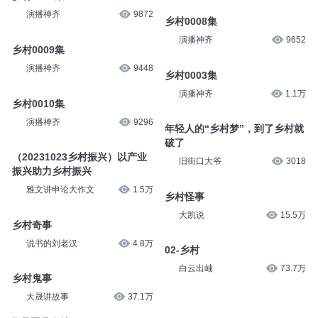
演播神齐
9872
乡村0008集
演播神齐
9652
乡村0009集
演播神齐
9448
乡村0003集
演播神齐
1.1万
乡村0010集
演播神齐
9296
年轻人的“乡村梦”，到了乡村就
破了
（20231023乡村振兴）以产业
旧街口大爷
3018
振兴助力乡村振兴
雅文讲申论大作文
1.5万
乡村怪事
大凯说
15.5万
乡村奇事
说书的刘老汉
4.8万
02-乡村
白云出岫
73.7万
乡村鬼事
大晟讲故事
37.1万