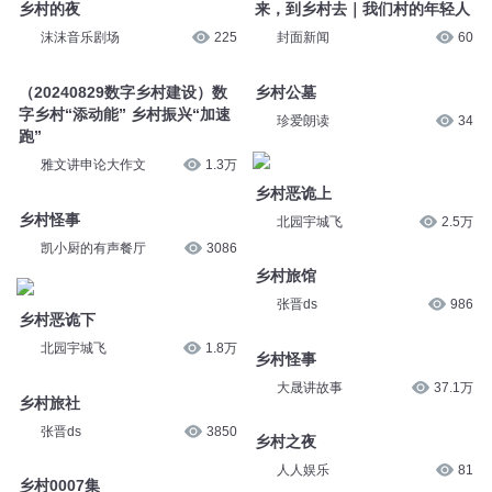
乡村的夜
来，到乡村去｜我们村的年轻人
沫沫音乐剧场
225
封面新闻
60
（20240829数字乡村建设）数
乡村公墓
字乡村“添动能” 乡村振兴“加速
珍爱朗读
34
跑”
雅文讲申论大作文
1.3万
乡村恶诡上
乡村怪事
北园宇城飞
2.5万
凯小厨的有声餐厅
3086
乡村旅馆
张晋ds
986
乡村恶诡下
北园宇城飞
1.8万
乡村怪事
大晟讲故事
37.1万
乡村旅社
张晋ds
3850
乡村之夜
人人娱乐
81
乡村0007集