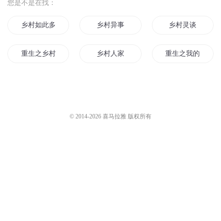
您是不是在找：
乡村如此多娇
乡村异事
乡村灵谈
重生之乡村爱情
乡村人家
重生之我的乡村人
乡村少年
乡村往事
最美的乡村
乡村算命师
活在乡村爱情
乡村情梦
© 2014-
2026
喜马拉雅 版权所有
乡村大神农
重生之乡村行
乡村鬼事
乡村小子的道
乡村奇人系统
胖子的乡村生活
穿越之乡村小夫子
乡村乡村