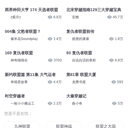
两界种田大亨 174 天选者联盟
北宋穿越指南129三大穿越宝典
z紫月z
6.9万
安燃
45.7万
004集 父愁者联盟？
复仇者联盟前传
爆米花Soundplay
1.4万
摇摆的康康
1.8万
169 复仇者联盟
93 复仇者联盟
神奇喵喵谷
3703
自说自话的掌柜
6.9万
新约联盟篇 第11集 大气运者
第81章 联盟大厦
奇喵君故事
4.4万
龙腾书屋
593
时空穿越者
大秦穿越记
一枚小小搬运工
2.3万
曲小奇
5万
您是不是在找：
九神联盟
联盟神战
联盟之大国手