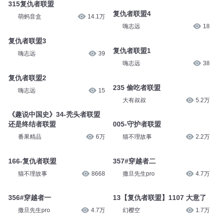
315复仇者联盟
复仇者联盟4
萌蚂音盒
14.1万
嗨志远
18
复仇者联盟3
复仇者联盟1
嗨志远
39
嗨志远
38
复仇者联盟2
235 偷吃者联盟
嗨志远
15
大有叔叔
5.2万
《趣说中国史》34-秃头者联盟
还是终结者联盟
005-守护者联盟
番果精品
6万
猫不理故事
2.2万
166-复仇者联盟
357#穿越者二
猫不理故事
8668
撒旦先生pro
4.7万
356#穿越者一
13【复仇者联盟】1107 大意了
撒旦先生pro
4.7万
幻樱空
1.7万