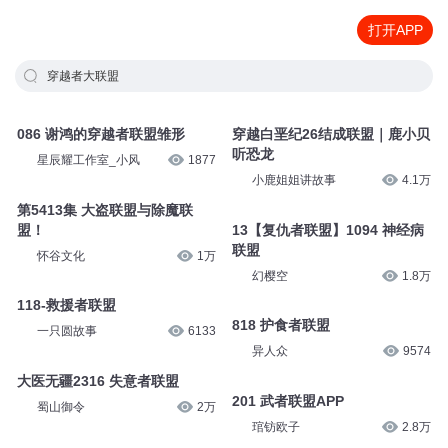
打开APP
穿越者大联盟
086 谢鸿的穿越者联盟雏形
穿越白垩纪26结成联盟｜鹿小贝
听恐龙
星辰耀工作室_小风
1877
小鹿姐姐讲故事
4.1万
第5413集 大盗联盟与除魔联
盟！
13【复仇者联盟】1094 神经病
联盟
怀谷文化
1万
幻樱空
1.8万
118-救援者联盟
818 护食者联盟
一只圆故事
6133
异人众
9574
大医无疆2316 失意者联盟
201 武者联盟APP
蜀山御令
2万
琯钫欧子
2.8万