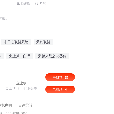
1183
悦读烩
下载。
末日之联盟系统
天剑联盟
女神联盟
超能联盟
九星联盟
神
史上第一白泽
穿越火线之龙葵传
贵女
游历天下之祸乱江湖
手机端
企业版
员工学习，企业买单
电脑端
版权声明
自律承诺
：400-838-5616