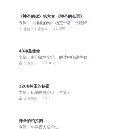
《神圣的你》第六卷 《神圣的低语》
专辑：
《神圣的你》杨定一著 | 张婉琦
（重读）
390
张婉琦丨爱之声
48神圣使命
专辑：
中印战争实录丨解读中印战争始
末
10万
半条鱼儿
3208神圣的秘密
专辑：
玩的就是心计（全集）
73
天龙校尉
神圣的柏拉图
专辑：
牛津西方哲学史