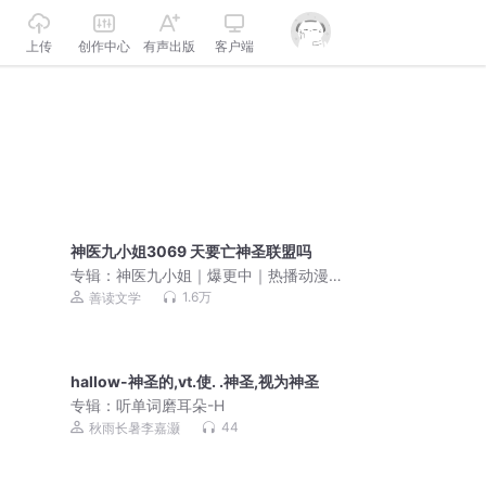
上传
创作中心
有声出版
客户端
神医九小姐3069 天要亡神圣联盟吗
专辑：
神医九小姐｜爆更中｜热播动漫
同名原著｜女强虐渣
1.6万
善读文学
hallow-神圣的,vt.使. .神圣,视为神圣
专辑：
听单词磨耳朵-H
44
秋雨长暑李嘉灏