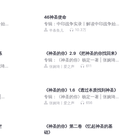
46神圣使命
争始
专辑：
中印战争实录丨解读中印战争始
末
10.3万
半条鱼儿
练
《神圣的你》2.9 《把神圣的你找回来》
专辑：
《神圣的你》杨定一著 | 张婉琦
（重读）
婉琦
611
张婉琦丨爱之声
《神圣的你》1.6 《透过本质找到神圣》
|睡
专辑：
《神圣的你》杨定一著 | 张婉琦
（重读）
656
张婉琦丨爱之声
空
《神圣的你》第二卷 《忆起神圣的基
础》