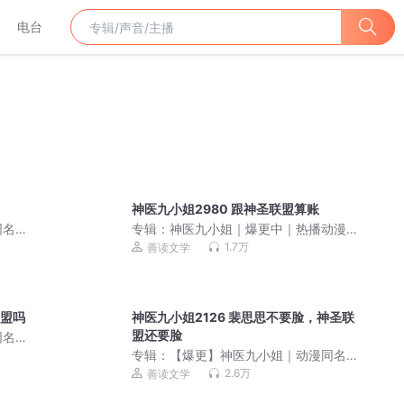
电台
神医九小姐2980 跟神圣联盟算账
同名
专辑：
神医九小姐｜爆更中｜热播动漫
同名原著｜女强虐渣
1.7万
善读文学
联盟吗
神医九小姐2126 裴思思不要脸，神圣联
盟还要脸
同名
专辑：
【爆更】神医九小姐｜动漫同名
多人有声剧｜女强虐渣
2.6万
善读文学