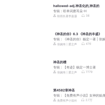
hallowed-adj.神圣化的,神圣的
专辑：
听单词磨耳朵-H
38
秋雨长暑李嘉灏
《神圣的你》6.3 《神圣的丰盛》
专辑：
《神圣的你》杨定一著 | 张
（重读）
476
张婉琦丨爱之声
神圣的槽
专辑：
【奇迹】杨定一博士著
7779
张婉琦丨爱之声
第4582章神圣
专辑：
【免费有声小说】女神的贴
手|美女|爽文|都市|刺激
2.7万
免费有声小说AI