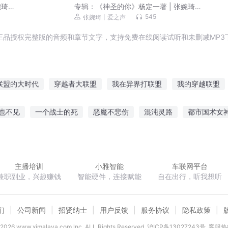
婉琦
专辑：
《神圣的你》杨定一著 | 张婉琦
（重读）
545
张婉琦丨爱之声
正品授权完整版的音频和章节文字，支持免费在线阅读试听和未删减MP3
联盟的大时代
穿越者大联盟
我在异界打联盟
我的穿越联盟
国手
火影之联盟
联盟三千年
九神联盟
梦回联盟
我的
也不见
一个战士的死
恶魔不悲伤
混沌灵路
都市国术女
之联盟一生
之舞
大佬他是个宠妻狂
穿越古代当花魁
孕夫二嫁
权倾
主播培训
小雅智能
车联网平台
兼职副业，兴趣赚钱
智能硬件，连接赋能
自在出行，听我想听
们
公司新闻
招贤纳士
用户反馈
服务协议
隐私政策
2026
www.ximalaya.com lnc. ALL Rights Reserved
沪ICP备13027243号
客服热线