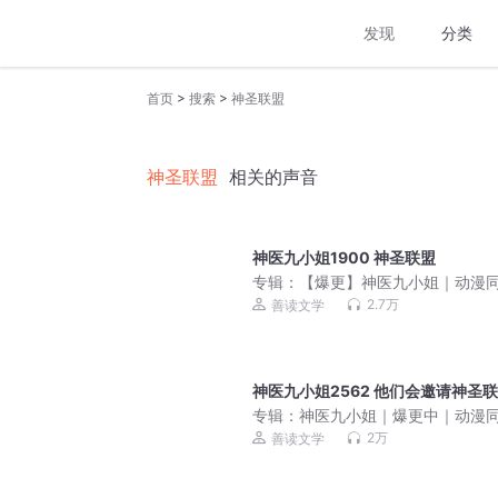
发现
分类
>
>
首页
搜索
神圣联盟
神圣联盟
相关的声音
神医九小姐1900 神圣联盟
专辑：
【爆更】神医九小姐｜动漫
多人有声剧｜女强虐渣
2.7万
善读文学
神医九小姐2562 他们会邀请神圣
专辑：
神医九小姐｜爆更中｜动漫
多人有声剧｜女强虐渣
2万
善读文学