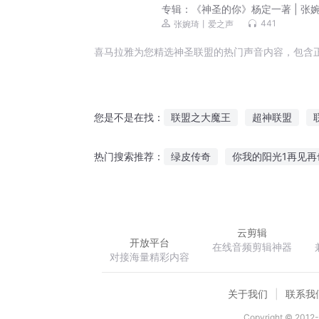
专辑：
《神圣的你》杨定一著 | 张
（重读）
441
张婉琦丨爱之声
喜马拉雅为您精选神圣联盟的热门声音内容，包含
联盟之大魔王
超神联盟
您是不是在找：
神圣联盟之战神像
联盟之大
绿皮传奇
你我的阳光1再见再
热门搜索推荐：
异能联盟
联盟神战
重生
盛娶天后之Boss太毒舌
行者
云剪辑
开放平台
在线音频剪辑神器
对接海量精彩内容
关于我们
联系我
Copyright © 2012-