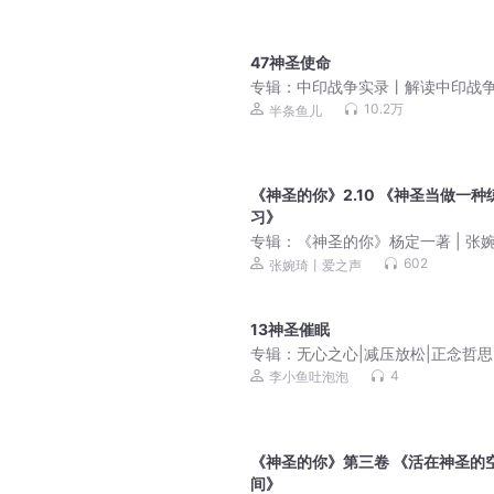
47神圣使命
专辑：
中印战争实录丨解读中印战
末
10.2万
半条鱼儿
《神圣的你》2.10 《神圣当做一种
习》
专辑：
《神圣的你》杨定一著 | 张
（重读）
602
张婉琦丨爱之声
13神圣催眠
专辑：
无心之心|减压放松|正念哲思
前聆听|一听就困
4
李小鱼吐泡泡
《神圣的你》第三卷 《活在神圣的
间》