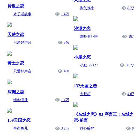
人鬼之恋
传世之恋
淘气蜗牛
8.7
木子话故事
1.4万
沙漠之恋
天使之恋
陈吓啦吓啦
167
只爱好声音
346
小屋之恋
黄土之恋
小默127127
30.7
只爱好声音
480
132天国之恋
深渊之恋
大叔笙
4.6
维华演播
1.4万
《名城之恋》03 序言三：名城之
159天国之恋
恋•前言
半条鱼儿
3.2万
甜心醉醉
8