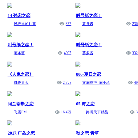
14 孙宋之恋
叫号纸之恋！
风声里的往事
377
薯条酱
236
叫号纸之恋！
叫号纸之恋！
薯条酱
4907
薯条酱
332
《人鬼之恋》
806-夏日之恋
拂晓青天
2.7万
文澜睿声_澜小玖
49
阿兰蒂斯之恋
05.海之恋
飞雪FM
16.4万
一路听天下精品
3
2017.广岛之恋
秋之恋 青草