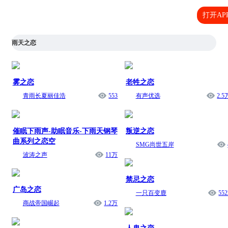
打开AP
雨天之恋
雾之恋
老牲之恋
青雨长夏丽佳浩
553
有声优选
2.5
催眠下雨声-助眠音乐-下雨天钢琴
叛逆之恋
曲系列之恋空
SMG尚世五岸
波涛之声
11万
禁忌之恋
广岛之恋
一只百变鹿
552
商战帝国崛起
1.2万