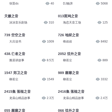
爱丽斯Alice
69.6万
霓为衣兮007
1.6万
纯净之音
223话外之音
张晋ds
40
DJ杨湃
5068
天籁之音
013斑鸠之音
沫沫音乐剧场
310
海恋天音工场
125
739 空空之音
726 地狱之音
大吕说书
1009
锋叔叔
8492
438.亡者之音
2052 弦外之音
雅居讲故事
8.5万
柳若尘
889
1547 郑卫之音
989 靡靡之音