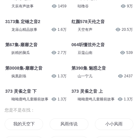
柳若尘
1549
柳若尘
3332
2415集 落槌之音
2416集 落槌之音
龙庙山精品故事
2.3万
龙庙山精品故事
2.4万
055 靡靡之音
066 弦外之音
天辰有声故事
1459
咕噜谷
9万
3173集 定锤之音2
红颜578天伦之音
龙庙山精品故事
1.6万
天空有声
20.5万
第67集-靡靡之音
064听懂弦外之音
妖精的脑瓜
2.7万
豆蔻山南
539
第0008集-靡靡之音
第390集 魅惑之音