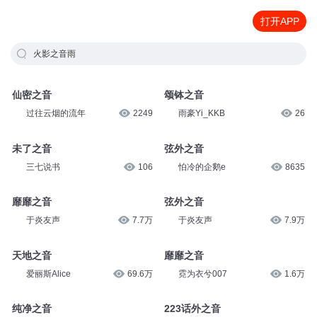
打开APP
火影之音雨
仙密之音
颂钵之音
过往云烟的流年
2249
雨豪Yi_KKB
26
未了之音
弦外之音
三七说书
106
怕冷的企鹅e
8635
靡靡之音
弦外之音
于炎友声
7.7万
于炎友声
7.9万
天地之音
靡靡之音