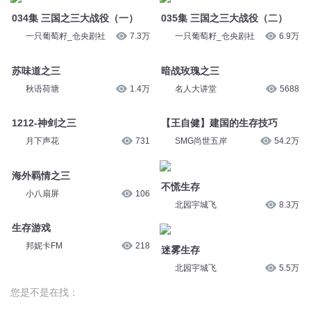
034集 三国之三大战役（一）
035集 三国之三大战役（二）
一只葡萄籽_仓央剧社
7.3万
一只葡萄籽_仓央剧社
6.9万
苏味道之三
暗战玫瑰之三
秋语荷塘
1.4万
名人大讲堂
5688
1212-神剑之三
【王自健】建国的生存技巧
月下声花
731
SMG尚世五岸
54.2万
海外羁情之三
不慌生存
小八扇屏
106
北园宇城飞
8.3万
生存游戏
邦妮卡FM
218
迷雾生存
北园宇城飞
5.5万
您是不是在找：