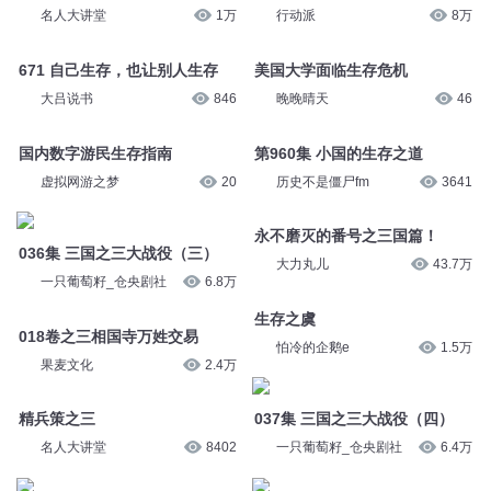
名人大讲堂
1万
行动派
8万
671 自己生存，也让别人生存
美国大学面临生存危机
大吕说书
846
晚晚晴天
46
国内数字游民生存指南
第960集 小国的生存之道
虚拟网游之梦
20
历史不是僵尸fm
3641
永不磨灭的番号之三国篇！
036集 三国之三大战役（三）
大力丸儿
43.7万
一只葡萄籽_仓央剧社
6.8万
生存之虞
018卷之三相国寺万姓交易
怕冷的企鹅e
1.5万
果麦文化
2.4万
精兵策之三
037集 三国之三大战役（四）
名人大讲堂
8402
一只葡萄籽_仓央剧社
6.4万