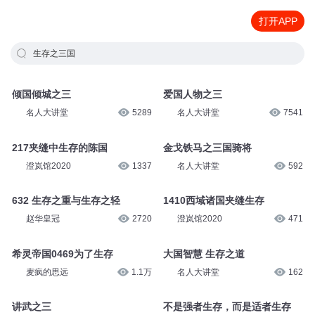
打开APP
生存之三国
倾国倾城之三
爱国人物之三
名人大讲堂
5289
名人大讲堂
7541
217夹缝中生存的陈国
金戈铁马之三国骑将
澄岚馆2020
1337
名人大讲堂
592
632 生存之重与生存之轻
1410西域诸国夹缝生存
赵华皇冠
2720
澄岚馆2020
471
希灵帝国0469为了生存
大国智慧 生存之道
麦疯的思远
1.1万
名人大讲堂
162
讲武之三
不是强者生存，而是适者生存